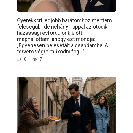
Gyerekkori legjobb barátomhoz mentem
feleségül… de néhány nappal az ötödik
házassági évfordulónk előtt
meghallottam, ahogy ezt mondja:
„Egyenesen belesétált a csapdámba. A
tervem végre működni fog…”
0
7