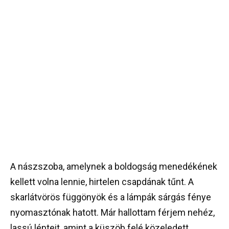
A nászszoba, amelynek a boldogság menedékének
kellett volna lennie, hirtelen csapdának tűnt. A
skarlátvörös függönyök és a lámpák sárgás fénye
nyomasztónak hatott. Már hallottam férjem nehéz,
lassú lépteit, amint a küszöb felé közeledett.