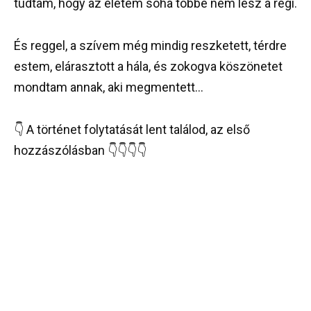
tudtam, hogy az életem soha többé nem lesz a régi.
És reggel, a szívem még mindig reszketett, térdre
estem, elárasztott a hála, és zokogva köszönetet
mondtam annak, aki megmentett…
👇 A történet folytatását lent találod, az első
hozzászólásban 👇👇👇👇