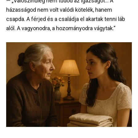
— „Valószínűleg nem tudod az igazságot… A
házasságod nem volt valódi kötelék, hanem
csapda. A férjed és a családja el akartak tenni láb
alól. A vagyonodra, a hozományodra vágytak.”