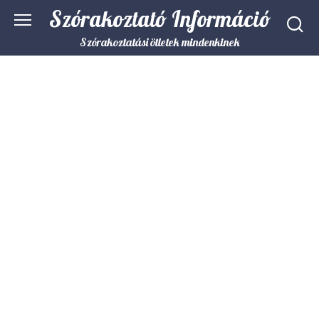
Skip
Szórakoztató Információ
to
content
Szórakoztatási ötletek mindenkinek