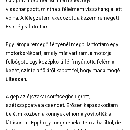
harapta a bőrömet. Minden lépés úgy
visszhangzott, mintha a félelmem visszhangja lett
volna. A lélegzetem akadozott, a kezem remegett.
És mégis futottam.
Egy lámpa remegő fényénél megpillantottam egy
motorkerékpárt, amely már várt rám, a motorja
felbőgött. Egy középkorú férfi nyújtotta felém a
kezét, szinte a földről kapott fel, hogy maga mögé
ültessen.
A gép az éjszakai sötétségbe ugrott,
szétszaggatva a csendet. Erősen kapaszkodtam
belé, miközben a könnyek elhomályosították a
látásomat. Épphogy megmenekültem a haláltól, de