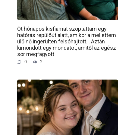
Öt hónapos kisfiamat szoptattam egy
hatórás repülőút alatt, amikor a mellettem
ülő nő ingerülten felsóhajtott… Aztán
kimondott egy mondatot, amitől az egész
sor megfagyott
0
2