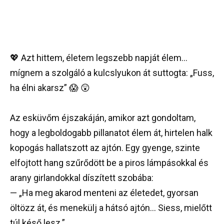
💖 Azt hittem, életem legszebb napját élem…
mígnem a szolgáló a kulcslyukon át suttogta: „Fuss,
ha élni akarsz” 😱 😲
Az esküvőm éjszakáján, amikor azt gondoltam,
hogy a legboldogabb pillanatot élem át, hirtelen halk
kopogás hallatszott az ajtón. Egy gyenge, szinte
elfojtott hang szűrődött be a piros lámpásokkal és
arany girlandokkal díszített szobába:
— „Ha meg akarod menteni az életedet, gyorsan
öltözz át, és menekülj a hátsó ajtón… Siess, mielőtt
túl késő lesz.”