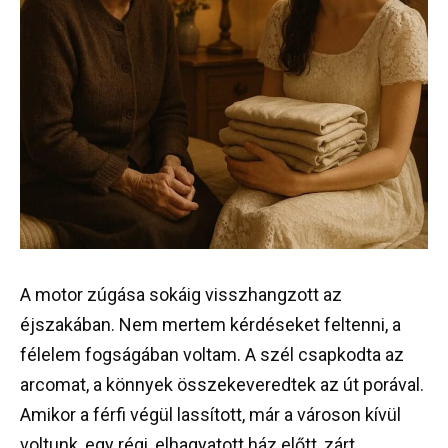
A motor zúgása sokáig visszhangzott az
éjszakában. Nem mertem kérdéseket feltenni, a
félelem fogságában voltam. A szél csapkodta az
arcomat, a könnyek összekeveredtek az út porával.
Amikor a férfi végül lassított, már a városon kívül
voltunk, egy régi, elhagyatott ház előtt, zárt