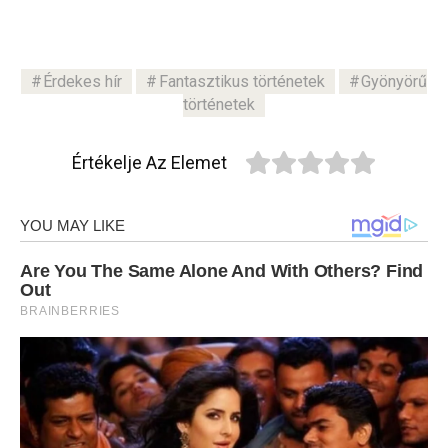
Érdekes hír
Fantasztikus történetek
Gyönyörű
történetek
Értékelje Az Elemet