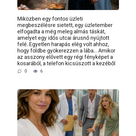
Miközben egy fontos üzleti
megbeszélésre sietett, egy üzletember
elfogadta a még meleg almás táskát,
amelyet egy idős utcai árusnő nyújtott
felé. Egyetlen harapás elég volt ahhoz,
hogy földbe gyökerezzen a lába… Amikor
az asszony elővett egy régi fényképet a
kosarából, a telefon kicsúszott a kezéből
0
6