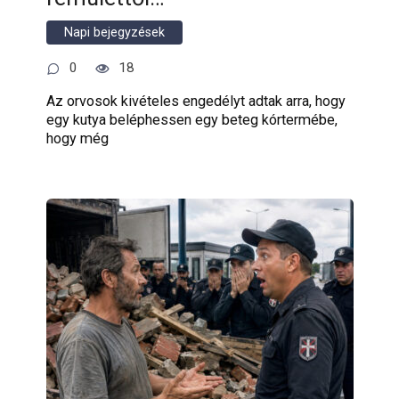
Napi bejegyzések
0
18
Az orvosok kivételes engedélyt adtak arra, hogy
egy kutya beléphessen egy beteg kórtermébe,
hogy még