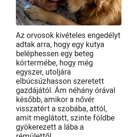
Az orvosok kivételes engedélyt
adtak arra, hogy egy kutya
beléphessen egy beteg
kórtermébe, hogy még
egyszer, utoljára
elbúcsúzhasson szeretett
gazdájától. Ám néhány órával
később, amikor a nővér
visszatért a szobába, attól,
amit meglátott, szinte földbe
gyökerezett a lába a
rémülettől…