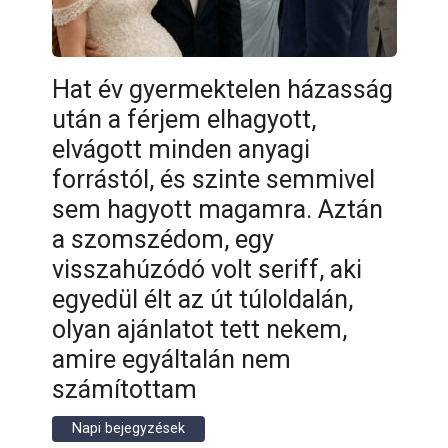
Hat év gyermektelen házasság
után a férjem elhagyott,
elvágott minden anyagi
forrástól, és szinte semmivel
sem hagyott magamra. Aztán
a szomszédom, egy
visszahúzódó volt seriff, aki
egyedül élt az út túloldalán,
olyan ajánlatot tett nekem,
amire egyáltalán nem
számítottam
Napi bejegyzések