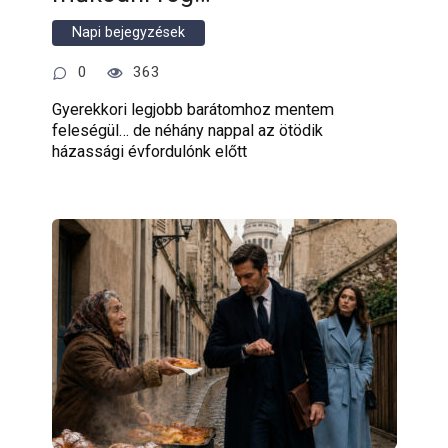
Napi bejegyzések
0
363
Gyerekkori legjobb barátomhoz mentem
feleségül… de néhány nappal az ötödik
házassági évfordulónk előtt