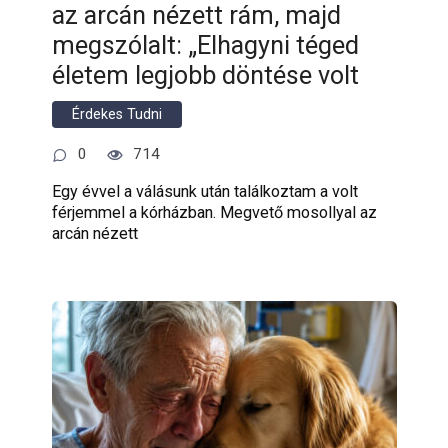
az arcán nézett rám, majd
megszólalt: „Elhagyni téged
életem legjobb döntése volt
Érdekes Tudni
0
714
Egy évvel a válásunk után találkoztam a volt
férjemmel a kórházban. Megvető mosollyal az
arcán nézett