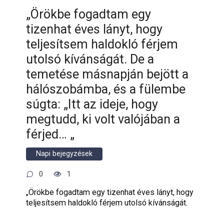
„Örökbe fogadtam egy
tizenhat éves lányt, hogy
teljesítsem haldokló férjem
utolsó kívánságát. De a
temetése másnapján bejött a
hálószobámba, és a fülembe
súgta: „Itt az ideje, hogy
megtudd, ki volt valójában a
férjed… „
Napi bejegyzések
0
1
„Örökbe fogadtam egy tizenhat éves lányt, hogy
teljesítsem haldokló férjem utolsó kívánságát.