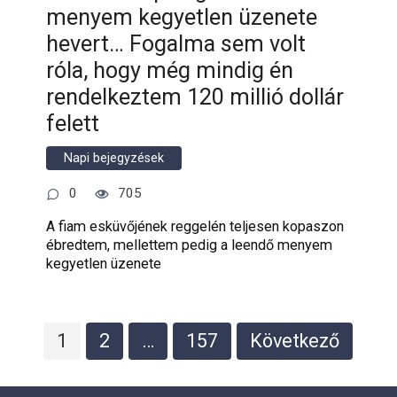
menyem kegyetlen üzenete
hevert… Fogalma sem volt
róla, hogy még mindig én
rendelkeztem 120 millió dollár
felett
Napi bejegyzések
0
705
A fiam esküvőjének reggelén teljesen kopaszon
ébredtem, mellettem pedig a leendő menyem
kegyetlen üzenete
Bejegyzések
1
2
…
157
Következő
lapozása