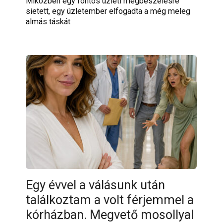
Miközben egy fontos üzleti megbeszélésre
sietett, egy üzletember elfogadta a még meleg
almás táskát
Egy évvel a válásunk után
találkoztam a volt férjemmel a
kórházban. Megvető mosollyal