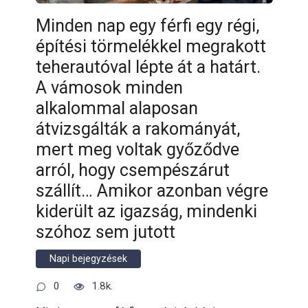
Minden nap egy férfi egy régi,
építési törmelékkel megrakott
teherautóval lépte át a határt.
A vámosok minden
alkalommal alaposan
átvizsgálták a rakományát,
mert meg voltak győződve
arról, hogy csempészárut
szállít… Amikor azonban végre
kiderült az igazság, mindenki
szóhoz sem jutott
Napi bejegyzések
0
1.8k.