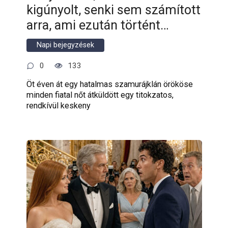
kigúnyolt, senki sem számított
arra, ami ezután történt…
Napi bejegyzések
0
133
Öt éven át egy hatalmas szamurájklán örököse
minden fiatal nőt átküldött egy titokzatos,
rendkívül keskeny