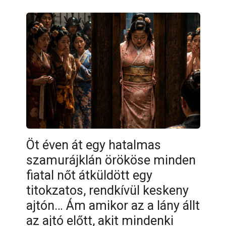
Öt éven át egy hatalmas
szamurájklán örököse minden
fiatal nőt átküldött egy
titokzatos, rendkívül keskeny
ajtón… Ám amikor az a lány állt
az ajtó előtt, akit mindenki