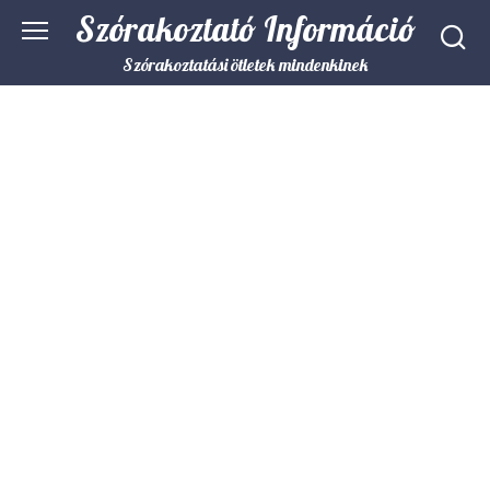
Skip
Szórakoztató Információ
to
content
Szórakoztatási ötletek mindenkinek