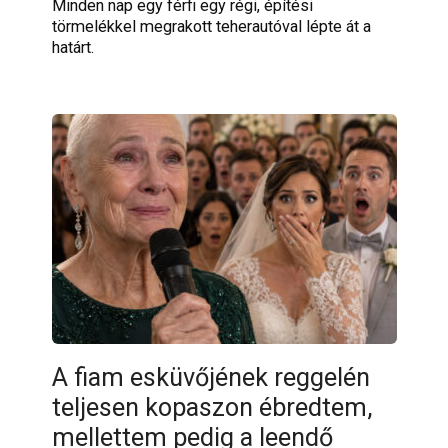
Minden nap egy férfi egy régi, építési
törmelékkel megrakott teherautóval lépte át a
határt.
A fiam esküvőjének reggelén
teljesen kopaszon ébredtem,
mellettem pedig a leendő