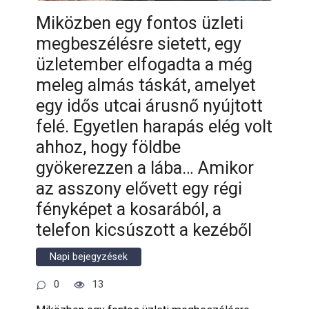
Miközben egy fontos üzleti
megbeszélésre sietett, egy
üzletember elfogadta a még
meleg almás táskát, amelyet
egy idős utcai árusnő nyújtott
felé. Egyetlen harapás elég volt
ahhoz, hogy földbe
gyökerezzen a lába… Amikor
az asszony elővett egy régi
fényképet a kosarából, a
telefon kicsúszott a kezéből
Napi bejegyzések
0
13