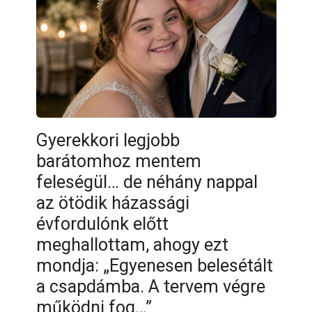
Gyerekkori legjobb
barátomhoz mentem
feleségül… de néhány nappal
az ötödik házassági
évfordulónk előtt
meghallottam, ahogy ezt
mondja: „Egyenesen belesétált
a csapdámba. A tervem végre
működni fog…”