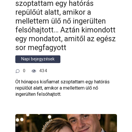
szoptattam egy hatórás
repülőút alatt, amikor a
mellettem ülő nő ingerülten
felsóhajtott… Aztán kimondott
egy mondatot, amitől az egész
sor megfagyott
Napi bejegyzések
0
434
Öt hónapos kisfiamat szoptattam egy hatórás
repülőút alatt, amikor a mellettem ülő nő
ingerülten felsóhajtott.