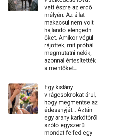
vett észre az erdő
mélyén. Az állat
makacsul nem volt
hajlandó elengedni
őket. Amikor végül
rájöttek, mit próbál
megmutatni nekik,
azonnal értesítették
a mentőket…
Egy kislány
virágcsokrokat árul,
hogy megmentse az
édesanyját… Aztán
egy arany karkötőről
szóló egyszerű
mondat felfed egy