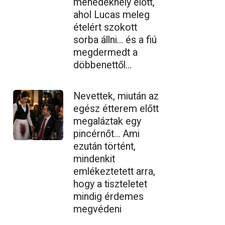
menedékhely előtt,
ahol Lucas meleg
ételért szokott
sorba állni… és a fiú
megdermedt a
döbbenettől…
Nevettek, miután az
egész étterem előtt
megaláztak egy
pincérnőt… Ami
ezután történt,
mindenkit
emlékeztetett arra,
hogy a tiszteletet
mindig érdemes
megvédeni