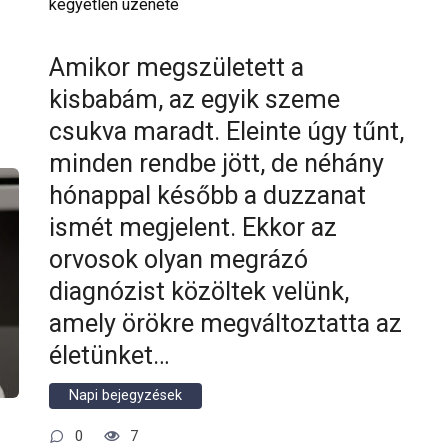
kegyetlen üzenete
Amikor megszületett a
kisbabám, az egyik szeme
csukva maradt. Eleinte úgy tűnt,
minden rendbe jött, de néhány
hónappal később a duzzanat
ismét megjelent. Ekkor az
orvosok olyan megrázó
diagnózist közöltek velünk,
amely örökre megváltoztatta az
életünket…
Napi bejegyzések
0
7