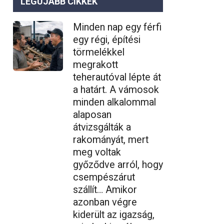
LEGÚJABB CIKKEK
Minden nap egy férfi
egy régi, építési
törmelékkel
megrakott
teherautóval lépte át
a határt. A vámosok
minden alkalommal
alaposan
átvizsgálták a
rakományát, mert
meg voltak
győződve arról, hogy
csempészárut
szállít… Amikor
azonban végre
kiderült az igazság,