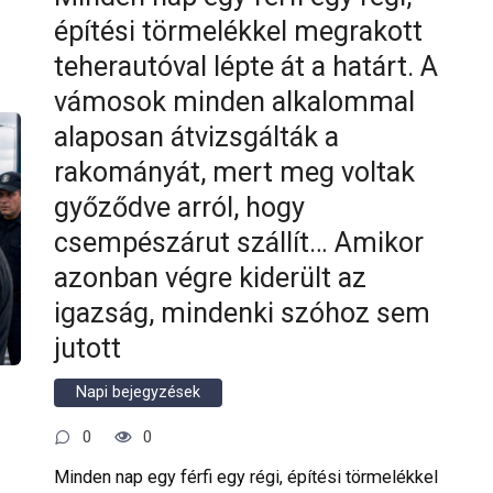
építési törmelékkel megrakott
teherautóval lépte át a határt. A
vámosok minden alkalommal
alaposan átvizsgálták a
rakományát, mert meg voltak
győződve arról, hogy
csempészárut szállít… Amikor
azonban végre kiderült az
igazság, mindenki szóhoz sem
jutott
Napi bejegyzések
0
0
Minden nap egy férfi egy régi, építési törmelékkel