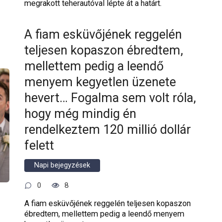
megrakott teherautóval lépte át a határt.
A fiam esküvőjének reggelén
teljesen kopaszon ébredtem,
mellettem pedig a leendő
menyem kegyetlen üzenete
hevert… Fogalma sem volt róla,
hogy még mindig én
rendelkeztem 120 millió dollár
felett
Napi bejegyzések
0
8
A fiam esküvőjének reggelén teljesen kopaszon
ébredtem, mellettem pedig a leendő menyem