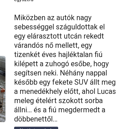
Miközben az autók nagy
sebességgel száguldottak el
egy elárasztott utcán rekedt
várandós nő mellett, egy
tizenkét éves hajléktalan fiú
kilépett a zuhogó esőbe, hogy
segítsen neki. Néhány nappal
később egy fekete SUV állt meg
a menedékhely előtt, ahol Lucas
meleg ételért szokott sorba
állni… és a fiú megdermedt a
döbbenettől…