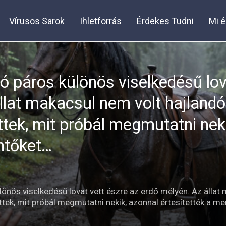
Vírusos Sarok
Ihletforrás
Érdekes Tudni
Mi é
ló páros különös viselkedésű lov
llat makacsul nem volt hajlandó
ttek, mit próbál megmutatni nek
ntőket…
lönös viselkedésű lovat vett észre az erdő mélyén. Az állat
ttek, mit próbál megmutatni nekik, azonnal értesítették a m