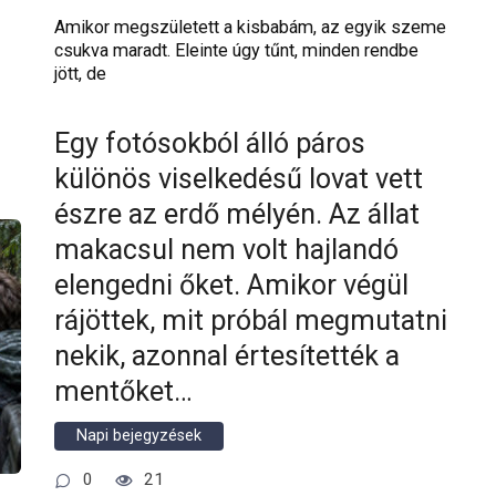
Amikor megszületett a kisbabám, az egyik szeme
csukva maradt. Eleinte úgy tűnt, minden rendbe
jött, de
Egy fotósokból álló páros
különös viselkedésű lovat vett
észre az erdő mélyén. Az állat
makacsul nem volt hajlandó
elengedni őket. Amikor végül
rájöttek, mit próbál megmutatni
nekik, azonnal értesítették a
mentőket…
Napi bejegyzések
0
21