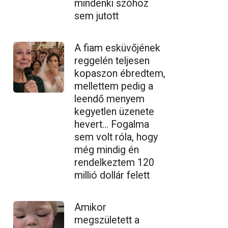
mindenki szóhoz
sem jutott
A fiam esküvőjének
reggelén teljesen
kopaszon ébredtem,
mellettem pedig a
leendő menyem
kegyetlen üzenete
hevert… Fogalma
sem volt róla, hogy
még mindig én
rendelkeztem 120
millió dollár felett
Amikor
megszületett a