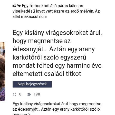
📸🐎 Egy fotósokból álló páros különös
viselkedésű lovat vett észre az erdő mélyén. Az
állat makacsul nem
Egy kislány virágcsokrokat árul,
hogy megmentse az
édesanyját… Aztán egy arany
karkötőről szóló egyszerű
mondat felfed egy harminc éve
eltemetett családi titkot
Napi bejegyzések
0
190
Egy kislány virágcsokrokat árul, hogy megmentse
az édesanyját… Aztán egy arany karkötőről szóló
egyszerű