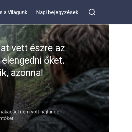
s a Világunk
Napi bejegyzések
at vett észre az
 elengedni őket.
ik, azonnal
 makacsul nem volt hajlandó
entőket…