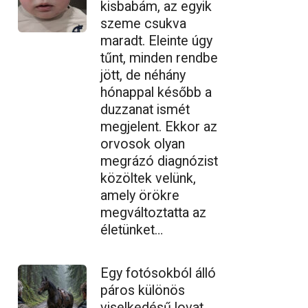
kisbabám, az egyik
szeme csukva
maradt. Eleinte úgy
tűnt, minden rendbe
jött, de néhány
hónappal később a
duzzanat ismét
megjelent. Ekkor az
orvosok olyan
megrázó diagnózist
közöltek velünk,
amely örökre
megváltoztatta az
életünket…
Egy fotósokból álló
páros különös
viselkedésű lovat