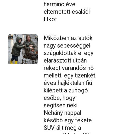
harminc éve
eltemetett családi
titkot
Miközben az autók
nagy sebességgel
száguldottak el egy
elárasztott utcán
rekedt várandós nő
mellett, egy tizenkét
éves hajléktalan fiú
kilépett a zuhogó
esőbe, hogy
segítsen neki.
Néhány nappal
később egy fekete
SUV állt meg a