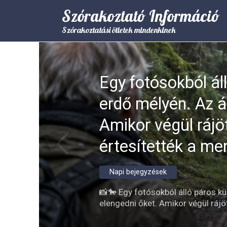
Skip
Szórakoztató Információ
to
content
Szórakoztatási ötletek mindenkinek
Egy fotósokból ál
erdő mélyén. Az á
Amikor végül rájö
értesítették a me
Napi bejegyzések
📸🐎 Egy fotósokból álló páros kü
elengedni őket. Amikor végül rájö