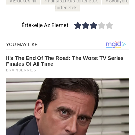
Érdekes hír
Fantasztikus történetek
Gyönyörű
történetek
Értékelje Az Elemet