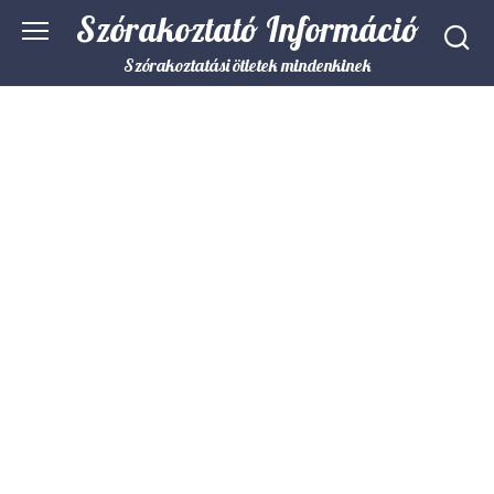
Skip
Szórakoztató Információ
to
content
Szórakoztatási ötletek mindenkinek