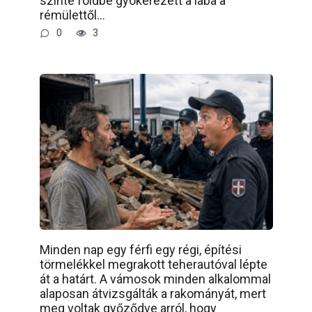
szinte földbe gyökerezett a lába a
rémülettől…
0
3
Minden nap egy férfi egy régi, építési
törmelékkel megrakott teherautóval lépte
át a határt. A vámosok minden alkalommal
alaposan átvizsgálták a rakományát, mert
meg voltak győződve arról, hogy