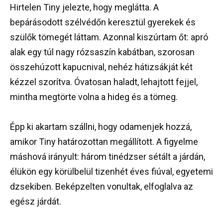
Hirtelen Tiny jelezte, hogy meglátta. A
bepárásodott szélvédőn keresztül gyerekek és
szülők tömegét láttam. Azonnal kiszúrtam őt: apró
alak egy túl nagy rózsaszín kabátban, szorosan
összehúzott kapucnival, nehéz hátizsákját két
kézzel szorítva. Óvatosan haladt, lehajtott fejjel,
mintha megtörte volna a hideg és a tömeg.
Épp ki akartam szállni, hogy odamenjek hozzá,
amikor Tiny határozottan megállított. A figyelme
máshová irányult: három tinédzser sétált a járdán,
élükön egy körülbelül tizenhét éves fiúval, egyetemi
dzsekiben. Beképzelten vonultak, elfoglalva az
egész járdát.