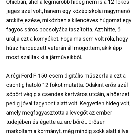
Ohióban, ahol a legmaróbb hideg nem is a 12 fokos
jeges szél volt, hanem egy középiskolai nagymenő
arckifejezése, miközben a kilencéves húgomat egy
fagyos sáros pocsolyába taszította. Azt hitte, ő
uralja ezt a környéket. Fogalma sem volt róla, hogy
húsz harcedzett veterán áll mögöttem, akik épp
most szálltak ki a járműveikből.
A régi Ford F-150-esem digitális műszerfala ezt a
csontig hatoló 12 fokot mutatta. Odakint erős szél
söpört végig a csendes kertváros utcáin, a hőérzet
pedig jóval fagypont alatt volt. Kegyetlen hideg volt,
amely megfagyasztotta a levegőt az ember
tüdejében és égette az arc bőrét. Erősen
markoltam a kormányt, még mindig sokk alatt állva