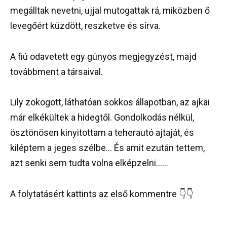
megálltak nevetni, ujjal mutogattak rá, miközben ő
levegőért küzdött, reszketve és sírva.
A fiú odavetett egy gúnyos megjegyzést, majd
továbbment a társaival.
Lily zokogott, láthatóan sokkos állapotban, az ajkai
már elkékültek a hidegtől. Gondolkodás nélkül,
ösztönösen kinyitottam a teherautó ajtaját, és
kiléptem a jeges szélbe… És amit ezután tettem,
azt senki sem tudta volna elképzelni……
A folytatásért kattints az első kommentre 👇👇