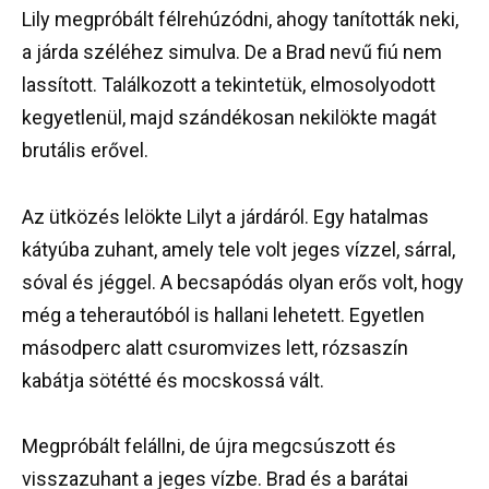
Lily megpróbált félrehúzódni, ahogy tanították neki,
a járda széléhez simulva. De a Brad nevű fiú nem
lassított. Találkozott a tekintetük, elmosolyodott
kegyetlenül, majd szándékosan nekilökte magát
brutális erővel.
Az ütközés lelökte Lilyt a járdáról. Egy hatalmas
kátyúba zuhant, amely tele volt jeges vízzel, sárral,
sóval és jéggel. A becsapódás olyan erős volt, hogy
még a teherautóból is hallani lehetett. Egyetlen
másodperc alatt csuromvizes lett, rózsaszín
kabátja sötétté és mocskossá vált.
Megpróbált felállni, de újra megcsúszott és
visszazuhant a jeges vízbe. Brad és a barátai