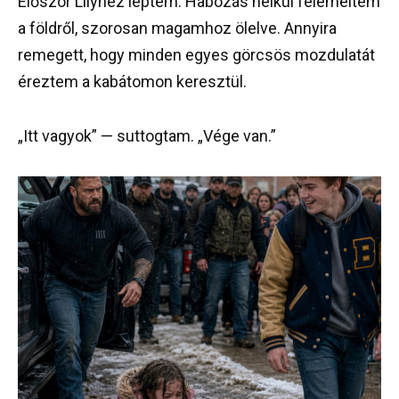
Először Lilyhez léptem. Habozás nélkül felemeltem
a földről, szorosan magamhoz ölelve. Annyira
remegett, hogy minden egyes görcsös mozdulatát
éreztem a kabátomon keresztül.
„Itt vagyok” — suttogtam. „Vége van.”