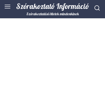
Skip
Szórakoztató Információ
to
content
Szórakoztatási ötletek mindenkinek