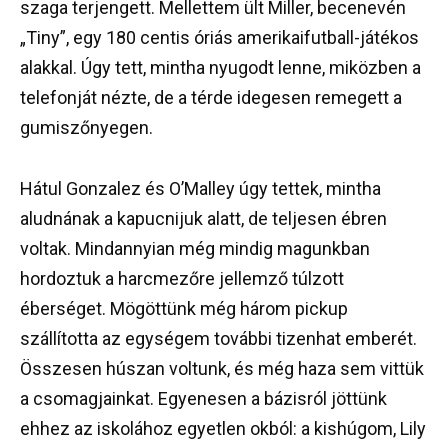
szaga terjengett. Mellettem ült Miller, becenevén
„Tiny”, egy 180 centis óriás amerikaifutball-játékos
alakkal. Úgy tett, mintha nyugodt lenne, miközben a
telefonját nézte, de a térde idegesen remegett a
gumiszőnyegen.
Hátul Gonzalez és O’Malley úgy tettek, mintha
aludnának a kapucnijuk alatt, de teljesen ébren
voltak. Mindannyian még mindig magunkban
hordoztuk a harcmezőre jellemző túlzott
éberséget. Mögöttünk még három pickup
szállította az egységem további tizenhat emberét.
Összesen húszan voltunk, és még haza sem vittük
a csomagjainkat. Egyenesen a bázisról jöttünk
ehhez az iskolához egyetlen okból: a kishúgom, Lily