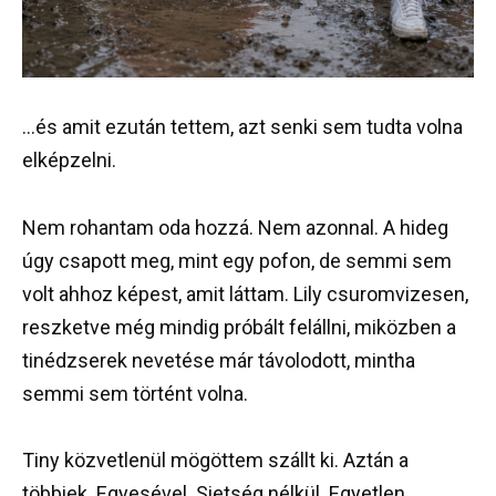
…és amit ezután tettem, azt senki sem tudta volna
elképzelni.
Nem rohantam oda hozzá. Nem azonnal. A hideg
úgy csapott meg, mint egy pofon, de semmi sem
volt ahhoz képest, amit láttam. Lily csuromvizesen,
reszketve még mindig próbált felállni, miközben a
tinédzserek nevetése már távolodott, mintha
semmi sem történt volna.
Tiny közvetlenül mögöttem szállt ki. Aztán a
többiek. Egyesével. Sietség nélkül. Egyetlen