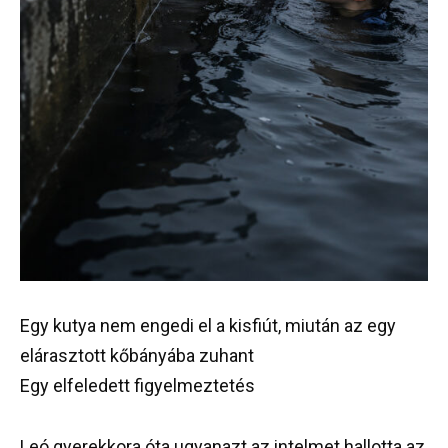
Egy kutya nem engedi el a kisfiút, miután az egy
elárasztott kőbányába zuhant
Egy elfeledett figyelmeztetés
Leó gyerekkora óta ugyanazt az intelmet hallotta az