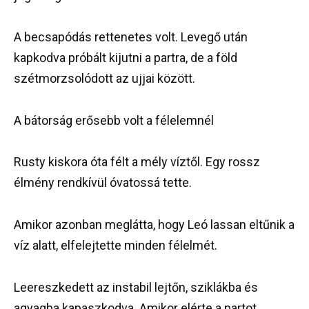
A becsapódás rettenetes volt. Levegő után
kapkodva próbált kijutni a partra, de a föld
szétmorzsolódott az ujjai között.
A bátorság erősebb volt a félelemnél
Rusty kiskora óta félt a mély víztől. Egy rossz
élmény rendkívül óvatossá tette.
Amikor azonban meglátta, hogy Leó lassan eltűnik a
víz alatt, elfelejtette minden félelmét.
Leereszkedett az instabil lejtőn, sziklákba és
agyagba kapaszkodva. Amikor elérte a partot,