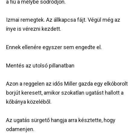
a fiú a mélybe sodródjon.
Izmai remegtek. Az állkapcsa fájt. Végül még az
ínye is vérezni kezdett.
Ennek ellenére egyszer sem engedte el.
Mentés az utolsó pillanatban
Azon a reggelen az idős Miller gazda egy elkóborolt
borjút keresett, amikor szokatlan ugatást hallott a
kőbánya közeléből.
Az ugatás sürgető hangja arra késztette, hogy
odamenjen.