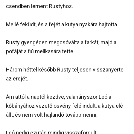
csendben lement Rustyhoz.
Mellé feküdt, és a fejét a kutya nyakára hajtotta.
Rusty gyengéden megcsóválta a farkát, majd a
pofáját a fiú mellkasára tette.
Három héttel később Rusty teljesen visszanyerte
az erejét.
Ám attól a naptól kezdve, valahányszor Leó a
kőbányához vezető ösvény felé indult, a kutya elé
állt, és nem volt hajlandó továbbmenni.
Leó pedig ezután mindig visszafordult.