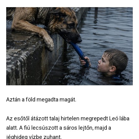
Aztán a föld megadta magát.
Az esőtől átázott talaj hirtelen megrepedt Leó lába
alatt. A fiú lecsúszott a sáros lejtőn, majd a
jéghideg vízbe zuhant.