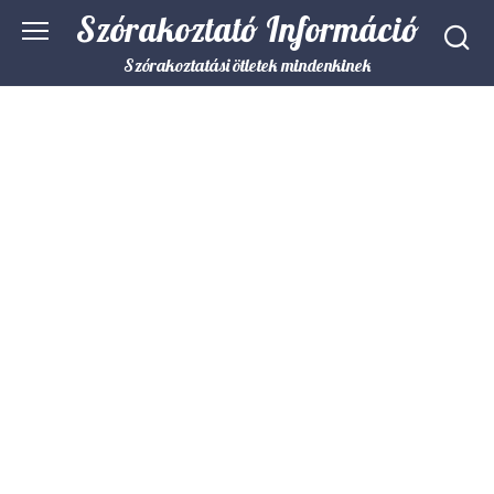
Skip
Szórakoztató Információ
to
content
Szórakoztatási ötletek mindenkinek