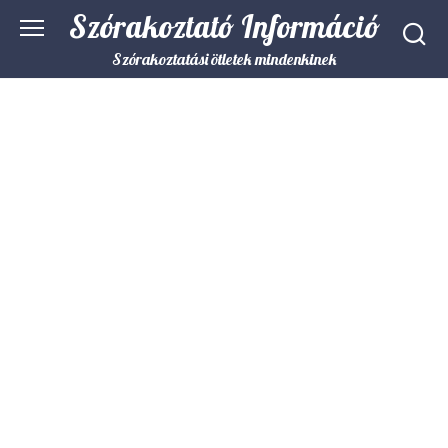
Skip
Szórakoztató Információ
to
content
Szórakoztatási ötletek mindenkinek