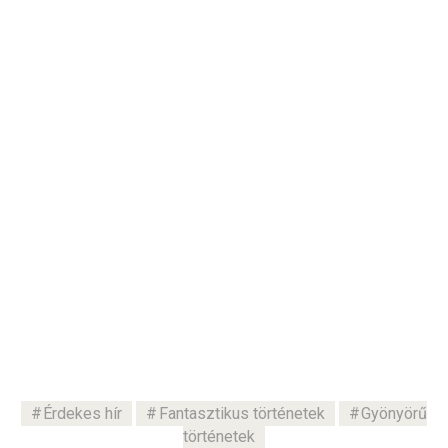
Érdekes hír
Fantasztikus történetek
Gyönyörű
történetek