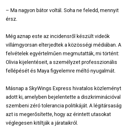
– Ma nagyon bátor voltál. Soha ne feledd, mennyit
érsz.
Még aznap este az incidensről készült videók
villámgyorsan elterjedtek a közösségi médiában. A
felvételek egyértelműen megmutatták, mi történt:
Olivia kijelentéseit, a személyzet professzionális
fellépését és Maya figyelemre méltó nyugalmát.
Másnap a SkyWings Express hivatalos közleményt
adott ki, amelyben bejelentette a diszkriminációval
szembeni zéró tolerancia politikáját. A légitársaság
azt is megerősítette, hogy az érintett utasokat
véglegesen kitiltják a járataikról.