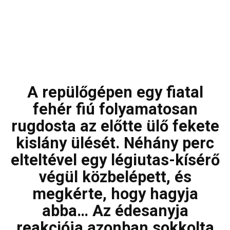
A repülőgépen egy fiatal
fehér fiú folyamatosan
rugdosta az előtte ülő fekete
kislány ülését. Néhány perc
elteltével egy légiutas-kísérő
végül közbelépett, és
megkérte, hogy hagyja
abba… Az édesanyja
reakciója azonban sokkolta