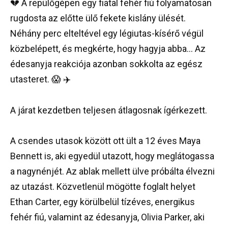
💔 A repülőgépen egy fiatal fehér fiú folyamatosan
rugdosta az előtte ülő fekete kislány ülését.
Néhány perc elteltével egy légiutas-kísérő végül
közbelépett, és megkérte, hogy hagyja abba… Az
édesanyja reakciója azonban sokkolta az egész
utasteret. 😱 ✈️
A járat kezdetben teljesen átlagosnak ígérkezett.
A csendes utasok között ott ült a 12 éves Maya
Bennett is, aki egyedül utazott, hogy meglátogassa
a nagynénjét. Az ablak mellett ülve próbálta élvezni
az utazást. Közvetlenül mögötte foglalt helyet
Ethan Carter, egy körülbelül tízéves, energikus
fehér fiú, valamint az édesanyja, Olivia Parker, aki