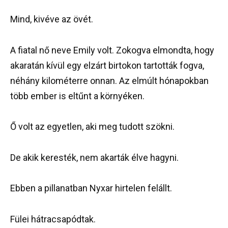
Mind, kivéve az övét.
A fiatal nő neve Emily volt. Zokogva elmondta, hogy
akaratán kívül egy elzárt birtokon tartották fogva,
néhány kilométerre onnan. Az elmúlt hónapokban
több ember is eltűnt a környéken.
Ő volt az egyetlen, aki meg tudott szökni.
De akik keresték, nem akarták élve hagyni.
Ebben a pillanatban Nyxar hirtelen felállt.
Fülei hátracsapódtak.