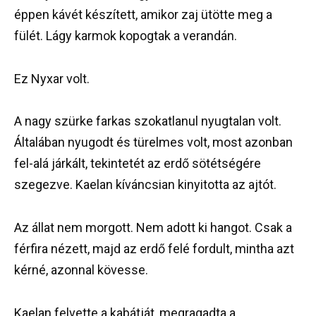
éppen kávét készített, amikor zaj ütötte meg a
fülét. Lágy karmok kopogtak a verandán.
Ez Nyxar volt.
A nagy szürke farkas szokatlanul nyugtalan volt.
Általában nyugodt és türelmes volt, most azonban
fel-alá járkált, tekintetét az erdő sötétségére
szegezve. Kaelan kíváncsian kinyitotta az ajtót.
Az állat nem morgott. Nem adott ki hangot. Csak a
férfira nézett, majd az erdő felé fordult, mintha azt
kérné, azonnal kövesse.
Kaelan felvette a kabátját, megragadta a