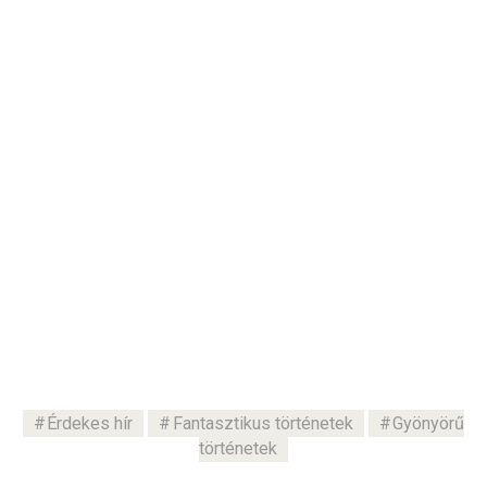
Érdekes hír
Fantasztikus történetek
Gyönyörű
történetek