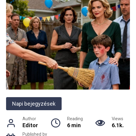
Napi bejegyzések
Author
Reading
Views
Editor
6 min
6.1k.
Published by