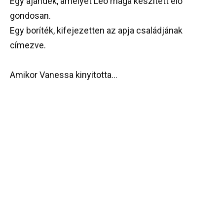
Egy ajándék, amelyet Leo maga készített elő
gondosan.
Egy boríték, kifejezetten az apja családjának
címezve.
Amikor Vanessa kinyitotta…