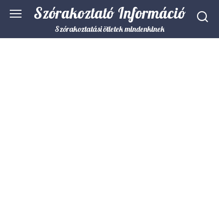
Skip
Szórakoztató Információ
to
content
Szórakoztatási ötletek mindenkinek