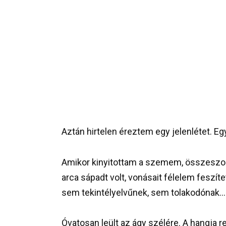
Aztán hirtelen éreztem egy jelenlétet. E
Amikor kinyitottam a szemem, összeszoru
arca sápadt volt, vonásait félelem feszít
sem tekintélyelvűnek, sem tolakodónak…
Óvatosan leült az ágy szélére. A hangja r