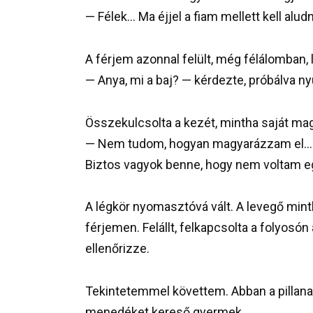
— Félek… Ma éjjel a fiam mellett kell alu
A férjem azonnal felült, még félálomban, 
— Anya, mi a baj? — kérdezte, próbálva n
Összekulcsolta a kezét, mintha saját ma
— Nem tudom, hogyan magyarázzam el… A
Biztos vagyok benne, hogy nem voltam e
A légkör nyomasztóvá vált. A levegő min
férjemen. Felállt, felkapcsolta a folyosón 
ellenőrizze.
Tekintetemmel követtem. Abban a pillana
menedéket kereső gyermek.