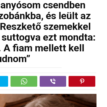
z anyósom csendben
zobánkba, és leült az
 Reszkető szemekkel
d suttogva ezt mondta:
. A fiam mellett kell
udnom”