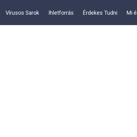
Vírusos Sarok
Ihletforrás
Érdekes Tudni
Mi é
S