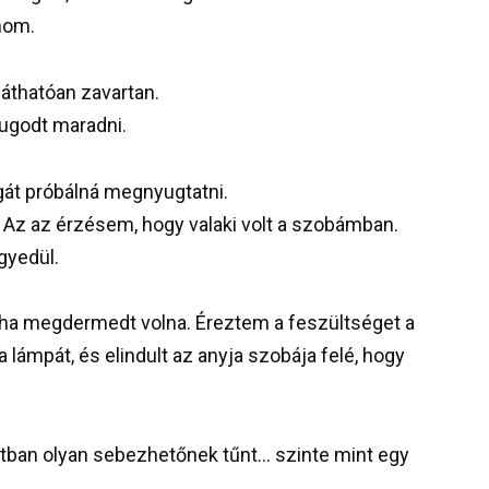
dnom.
láthatóan zavartan.
yugodt maradni.
gát próbálná megnyugtatni.
z az érzésem, hogy valaki volt a szobámban.
gyedül.
tha megdermedt volna. Éreztem a feszültséget a
a lámpát, és elindult az anyja szobája felé, hogy
tban olyan sebezhetőnek tűnt… szinte mint egy