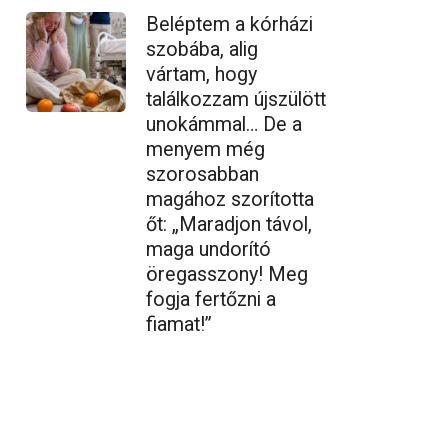
Beléptem a kórházi
szobába, alig
vártam, hogy
találkozzam újszülött
unokámmal… De a
menyem még
szorosabban
magához szorította
őt: „Maradjon távol,
maga undorító
öregasszony! Meg
fogja fertőzni a
fiamat!”