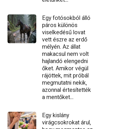
Egy fotósokból álló
páros különös
viselkedésű lovat
vett észre az erdő
mélyén. Az állat
makacsul nem volt
hajlandó elengedni
őket. Amikor végül
rájöttek, mit próbál
megmutatni nekik,
azonnal értesítették
a mentőket…
Egy kislány
virágcsokrokat árul,