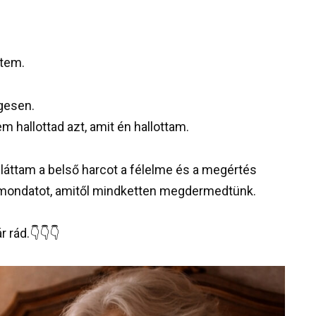
ztem.
gesen.
hallottad azt, amit én hallottam.
láttam a belső harcot a félelme és a megértés
y mondatot, amitől mindketten megdermedtünk.
 rád.👇👇👇