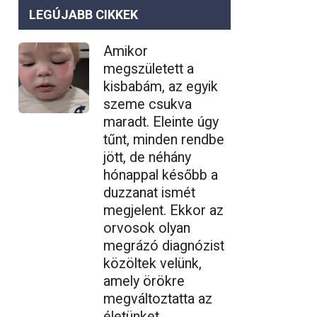
LEGÚJABB CIKKEK
Amikor
megszületett a
kisbabám, az egyik
szeme csukva
maradt. Eleinte úgy
tűnt, minden rendbe
jött, de néhány
hónappal később a
duzzanat ismét
megjelent. Ekkor az
orvosok olyan
megrázó diagnózist
közöltek velünk,
amely örökre
megváltoztatta az
életünket…