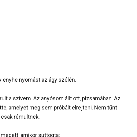
gy enyhe nyomást az ágy szélén.
lt a szívem. Az anyósom állt ott, pizsamában. Az
ette, amelyet meg sem próbált elrejteni. Nem tűnt
 csak rémültnek.
emegett, amikor suttogta: