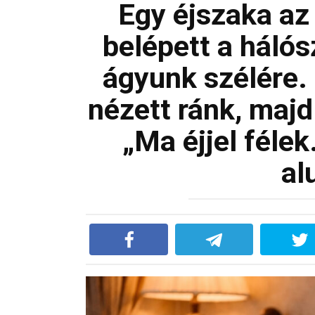
Egy éjszaka a
belépett a hálós
ágyunk szélére.
nézett ránk, maj
„Ma éjjel félek
al