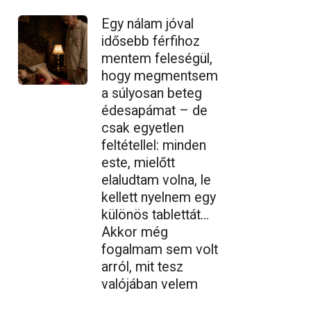
Egy nálam jóval
idősebb férfihoz
mentem feleségül,
hogy megmentsem
a súlyosan beteg
édesapámat – de
csak egyetlen
feltétellel: minden
este, mielőtt
elaludtam volna, le
kellett nyelnem egy
különös tablettát…
Akkor még
fogalmam sem volt
arról, mit tesz
valójában velem