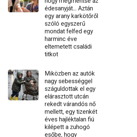
hogy megmentse az
édesanyját… Aztán
egy arany karkötőről
szóló egyszerű
mondat felfed egy
harminc éve
eltemetett családi
titkot
Miközben az autók
nagy sebességgel
száguldottak el egy
elárasztott utcán
rekedt várandós nő
mellett, egy tizenkét
éves hajléktalan fiú
kilépett a zuhogó
esőbe, hogy