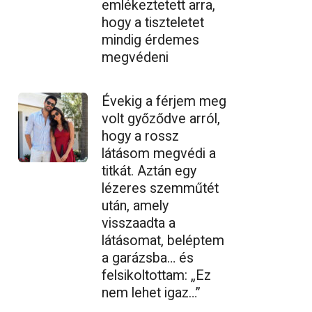
emlékeztetett arra,
hogy a tiszteletet
mindig érdemes
megvédeni
Évekig a férjem meg
volt győződve arról,
hogy a rossz
látásom megvédi a
titkát. Aztán egy
lézeres szemműtét
után, amely
visszaadta a
látásomat, beléptem
a garázsba… és
felsikoltottam: „Ez
nem lehet igaz…”