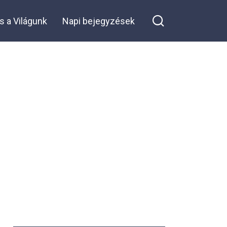
volna, de
apám
s a Világunk
hare on Facebook
Napi bejegyzések
kreativitása új
életet és
teljesen új
funkciót
adott neki