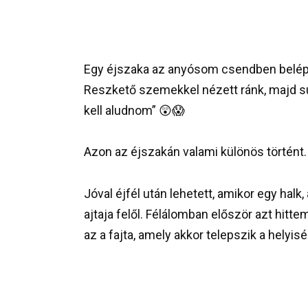
Egy éjszaka az anyósom csendben belépet
Reszkető szemekkel nézett ránk, majd sut
kell aludnom” 😲😱
Azon az éjszakán valami különös történt.
Jóval éjfél után lehetett, amikor egy halk
ajtaja felől. Félálomban először azt hitt
az a fajta, amely akkor telepszik a helyi