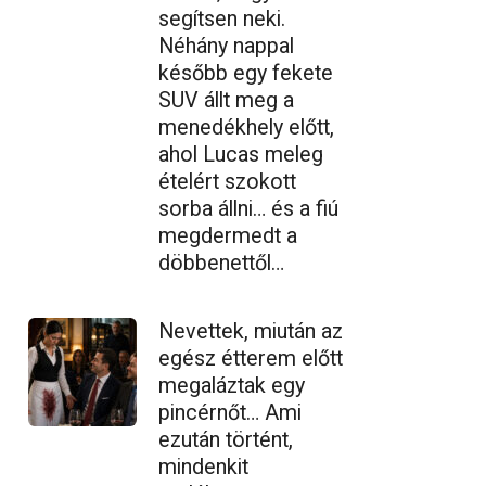
segítsen neki.
Néhány nappal
később egy fekete
SUV állt meg a
menedékhely előtt,
ahol Lucas meleg
ételért szokott
sorba állni… és a fiú
megdermedt a
döbbenettől…
Nevettek, miután az
egész étterem előtt
megaláztak egy
pincérnőt… Ami
ezután történt,
mindenkit