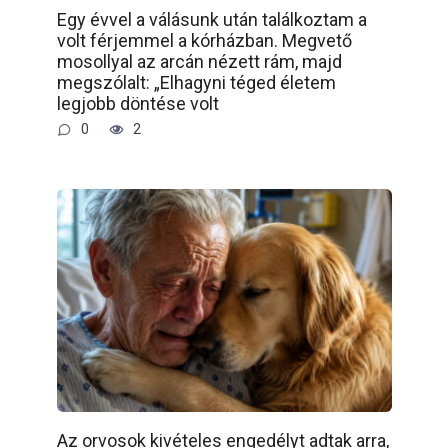
Egy évvel a válásunk után találkoztam a
volt férjemmel a kórházban. Megvető
mosollyal az arcán nézett rám, majd
megszólalt: „Elhagyni téged életem
legjobb döntése volt
0
2
Az orvosok kivételes engedélyt adtak arra,