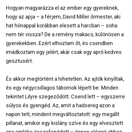
Hogyan magyarázza el az ember egy gyereknek,
hogy az apja – a férjem, David Miller őrmester, aki
hat hónappal korábban elesett a harcban – soha
nem tér vissza? De a remény makacs, különösen a
gyerekekben. Ezért elhoztam őt, és csendben
imádkoztam egy jelért, akár csak egy apró kedves
gesztusért.
És akkor megtörtént a hihetetlen. Az ajtók kinyíltak,
és egy négycsillagos tábornok lépett be. Minden
tekintet Lilyre szegeződött. Csend lett – egyszerre
súlyos és gyengéd. Az, amit a hadsereg azon a
napon tett, mindent megváltoztatott: egy megállt
pillanat, amikor egy kislány szíve és egy elvesztett
apa emléke összefonódott – éppen eléggé ahhoz,