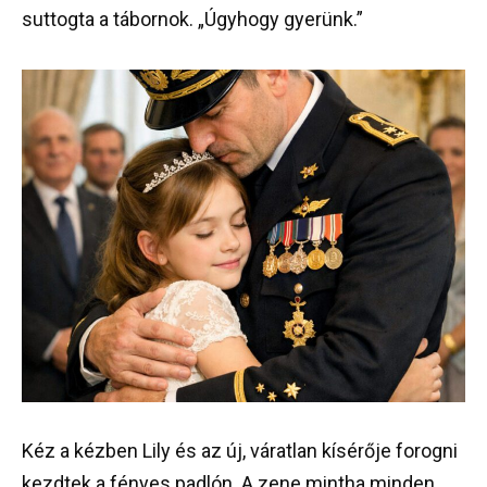
suttogta a tábornok. „Úgyhogy gyerünk.”
Kéz a kézben Lily és az új, váratlan kísérője forogni
kezdtek a fényes padlón. A zene mintha minden