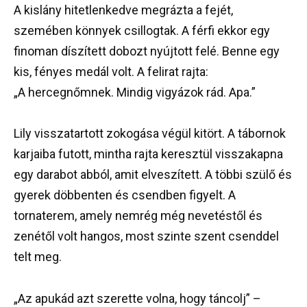
A kislány hitetlenkedve megrázta a fejét,
szemében könnyek csillogtak. A férfi ekkor egy
finoman díszített dobozt nyújtott felé. Benne egy
kis, fényes medál volt. A felirat rajta:
„A hercegnőmnek. Mindig vigyázok rád. Apa.”
Lily visszatartott zokogása végül kitört. A tábornok
karjaiba futott, mintha rajta keresztül visszakapna
egy darabot abból, amit elveszített. A többi szülő és
gyerek döbbenten és csendben figyelt. A
tornaterem, amely nemrég még nevetéstől és
zenétől volt hangos, most szinte szent csenddel
telt meg.
„Az apukád azt szerette volna, hogy táncolj” –