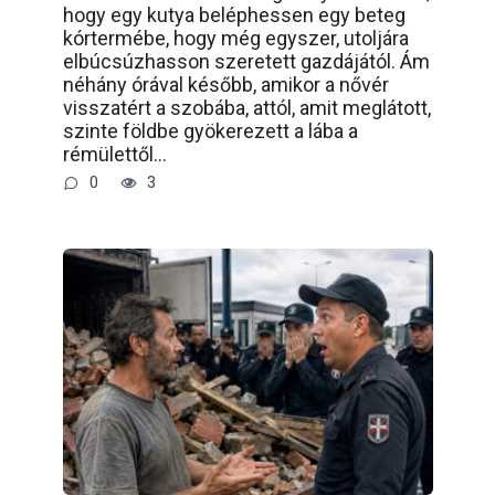
hogy egy kutya beléphessen egy beteg
kórtermébe, hogy még egyszer, utoljára
elbúcsúzhasson szeretett gazdájától. Ám
néhány órával később, amikor a nővér
visszatért a szobába, attól, amit meglátott,
szinte földbe gyökerezett a lába a
rémülettől…
0
3