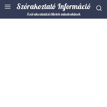
Skip
Szórakoztató Információ
to
content
Szórakoztatási ötletek mindenkinek