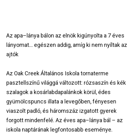
Az apa–lánya bálon az elnök kigúnyolta a 7 éves
lányomat… egészen addig, amíg ki nem nyíltak az
ajtók
Az Oak Creek Általános Iskola tornaterme
pasztellszínű világgá változott: rózsaszín és kék
szalagok a kosárlabdapalánkok körül, édes
gyümölcspuncs illata a levegőben, fényesen
viaszolt padló, és háromszáz izgatott gyerek
forgott mindenfelé. Az éves apa–lánya bál – az
iskola naptárának legfontosabb eseménye.