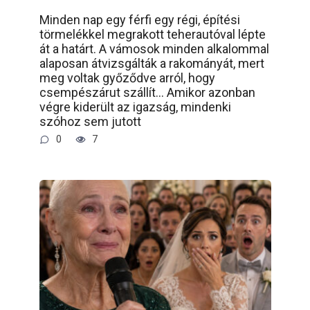
Minden nap egy férfi egy régi, építési
törmelékkel megrakott teherautóval lépte
át a határt. A vámosok minden alkalommal
alaposan átvizsgálták a rakományát, mert
meg voltak győződve arról, hogy
csempészárut szállít… Amikor azonban
végre kiderült az igazság, mindenki
szóhoz sem jutott
0
7