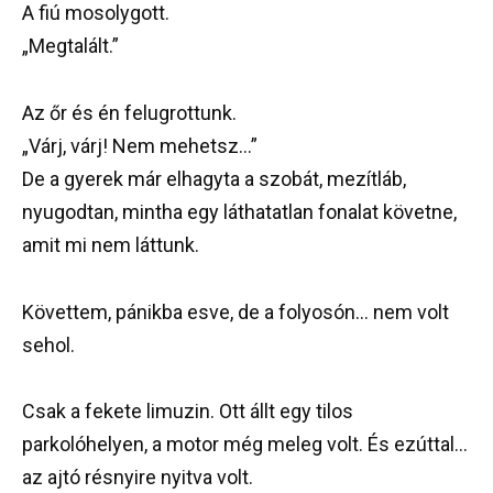
A fiú mosolygott.
„Megtalált.”
Az őr és én felugrottunk.
„Várj, várj! Nem mehetsz…”
De a gyerek már elhagyta a szobát, mezítláb,
nyugodtan, mintha egy láthatatlan fonalat követne,
amit mi nem láttunk.
Követtem, pánikba esve, de a folyosón… nem volt
sehol.
Csak a fekete limuzin. Ott állt egy tilos
parkolóhelyen, a motor még meleg volt. És ezúttal…
az ajtó résnyire nyitva volt.