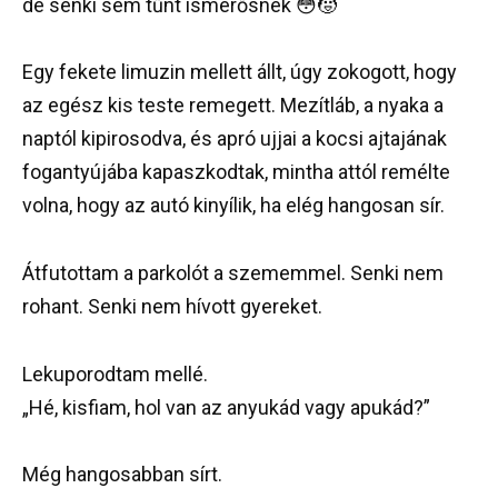
de senki sem tűnt ismerősnek 😳🧒
Egy fekete limuzin mellett állt, úgy zokogott, hogy
az egész kis teste remegett. Mezítláb, a nyaka a
naptól kipirosodva, és apró ujjai a kocsi ajtajának
fogantyújába kapaszkodtak, mintha attól remélte
volna, hogy az autó kinyílik, ha elég hangosan sír.
Átfutottam a parkolót a szememmel. Senki nem
rohant. Senki nem hívott gyereket.
Lekuporodtam mellé.
„Hé, kisfiam, hol van az anyukád vagy apukád?”
Még hangosabban sírt.