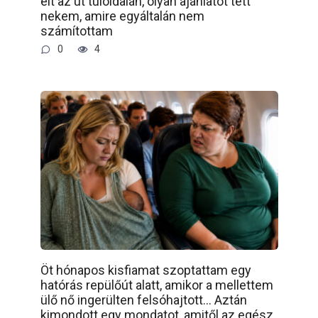
élt az út túloldalán, olyan ajánlatot tett
nekem, amire egyáltalán nem
számítottam
0
4
Öt hónapos kisfiamat szoptattam egy
hatórás repülőút alatt, amikor a mellettem
ülő nő ingerülten felsóhajtott… Aztán
kimondott egy mondatot, amitől az egész