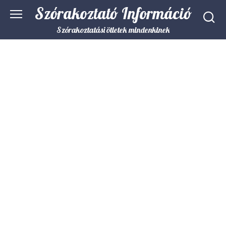
Skip
Szórakoztató Információ
to
content
Szórakoztatási ötletek mindenkinek