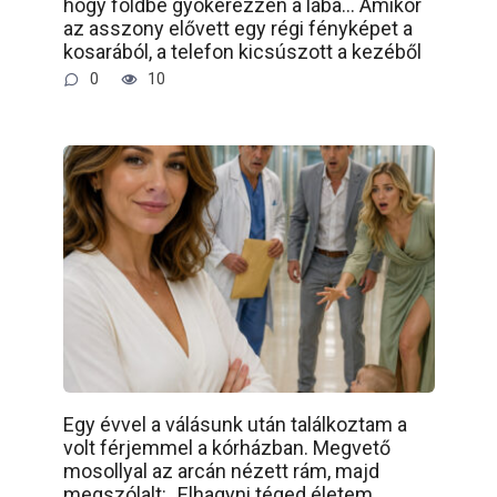
hogy földbe gyökerezzen a lába… Amikor
az asszony elővett egy régi fényképet a
kosarából, a telefon kicsúszott a kezéből
0
10
Egy évvel a válásunk után találkoztam a
volt férjemmel a kórházban. Megvető
mosollyal az arcán nézett rám, majd
megszólalt: „Elhagyni téged életem