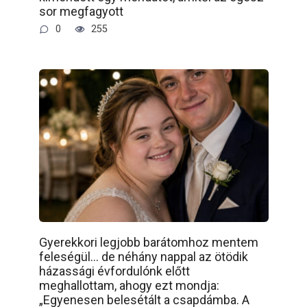
sor megfagyott
0
255
Gyerekkori legjobb barátomhoz mentem
feleségül… de néhány nappal az ötödik
házassági évfordulónk előtt
meghallottam, ahogy ezt mondja:
„Egyenesen belesétált a csapdámba. A