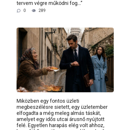
tervem végre működni fog…”
0
289
Miközben egy fontos üzleti
megbeszélésre sietett, egy üzletember
elfogadta a még meleg almás táskát,
amelyet egy idős utcai árusnő nyújtott
felé. Egyetlen harapás elég volt ahhoz,