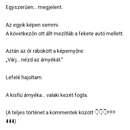
Egyszerűen… megjelent.
Az egyik képen semmi.
A következőn ott állt mezítláb a fekete autó mellett.
Aztán az őr rábökött a képernyőre:
„Várj… nézd az árnyékát.”
Lefelé hajoltam.
A kisfiú árnyéka… valaki kezét fogta.
(A teljes történet a kommentek között 👇👇👇‼️‼️‼️
⬇️⬇️⬇️)