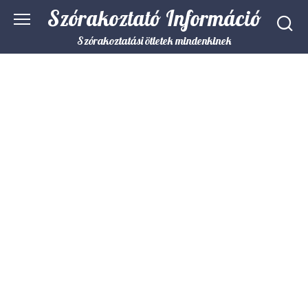
Skip
Szórakoztató Információ
to
content
Szórakoztatási ötletek mindenkinek