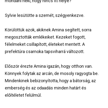
mondani neki, hogy nincs itt helye?”
Sylvie lesütötte a szemét, szégyenkezve.
Körülöttük azok, akiknek Amina segített, sorra
megosztották emlékeiket. Kezeket fogott,
félelmeket csillapított, életeket mentett. A
prefektúra csarnoka tapsviharrá változott.
Először érezte Amina igazán, hogy otthon van.
Könnyek folytak az arcán, de mosoly ragyogta be.
Mindenkinek bebizonyította, hogy a bátorság, az
emberség és az odaadás minden határt és
előítéletet felülmúl.