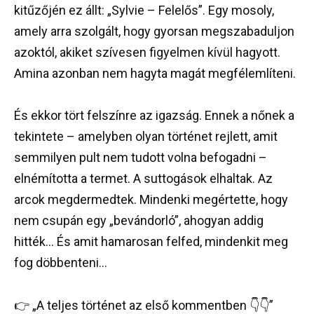
kitűzőjén ez állt: „Sylvie – Felelős”. Egy mosoly,
amely arra szolgált, hogy gyorsan megszabaduljon
azoktól, akiket szívesen figyelmen kívül hagyott.
Amina azonban nem hagyta magát megfélemlíteni.
És ekkor tört felszínre az igazság. Ennek a nőnek a
tekintete – amelyben olyan történet rejlett, amit
semmilyen pult nem tudott volna befogadni –
elnémította a termet. A suttogások elhaltak. Az
arcok megdermedtek. Mindenki megértette, hogy
nem csupán egy „bevándorló”, ahogyan addig
hitték… És amit hamarosan felfed, mindenkit meg
fog döbbenteni…
👉 „A teljes történet az első kommentben 👇👇”