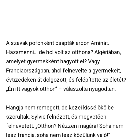
A szavak pofonként csapták arcon Aminát.
Hazamenni… de hol volt az otthona? Algériában,
amelyet gyermekként hagyott el? Vagy
Franciaországban, ahol felnevelte a gyermekeit,
évtizedeken át dolgozott, és felépítette az életét?
„Én itt vagyok otthon” – válaszolta nyugodtan.
Hangja nem remegett, de kezei kissé ökölbe
szorultak. Sylvie felnézett, és megvetően
felnevetett. „Otthon? Nézzen magára! Soha nem
lesz francia, soha nem lesz közülünk való!”