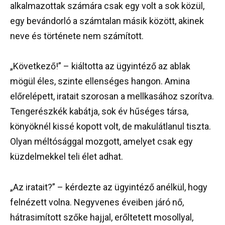
alkalmazottak számára csak egy volt a sok közül,
egy bevándorló a számtalan másik között, akinek
neve és története nem számított.
„Következő!” – kiáltotta az ügyintéző az ablak
mögül éles, szinte ellenséges hangon. Amina
előrelépett, iratait szorosan a mellkasához szorítva.
Tengerészkék kabátja, sok év hűséges társa,
könyöknél kissé kopott volt, de makulátlanul tiszta.
Olyan méltósággal mozgott, amelyet csak egy
küzdelmekkel teli élet adhat.
„Az iratait?” – kérdezte az ügyintéző anélkül, hogy
felnézett volna. Negyvenes éveiben járó nő,
hátrasimított szőke hajjal, erőltetett mosollyal,