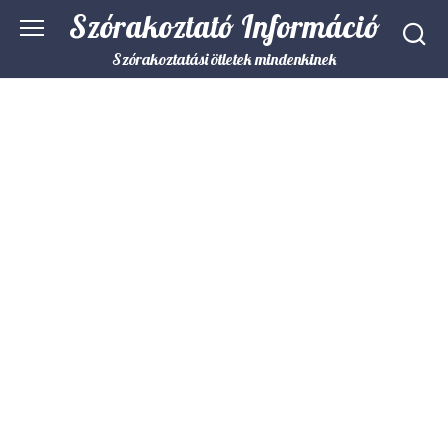
Skip
Szórakoztató Információ
to
content
Szórakoztatási ötletek mindenkinek