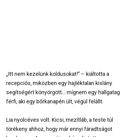
„Itt nem kezelünk koldusokat!” – kiáltotta a
recepciós, miközben egy hajléktalan kislány
segítségért könyörgött… mígnem egy hallgatag
férfi, aki egy bőrkanapén ült, végül felállt.
Lia nyolcéves volt. Kicsi, mezítláb, a teste túl
törékeny ahhoz, hogy már ennyi fáradtságot