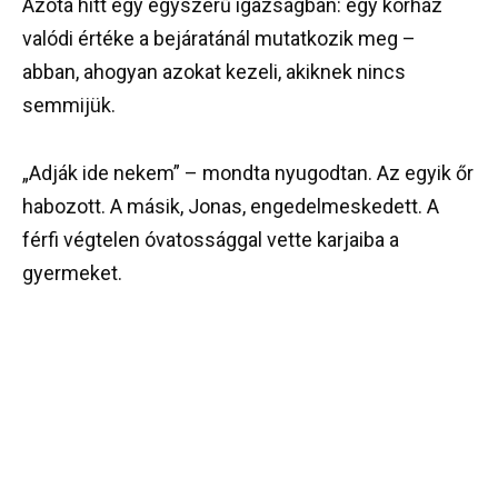
Azóta hitt egy egyszerű igazságban: egy kórház
valódi értéke a bejáratánál mutatkozik meg –
abban, ahogyan azokat kezeli, akiknek nincs
semmijük.
„Adják ide nekem” – mondta nyugodtan. Az egyik őr
habozott. A másik, Jonas, engedelmeskedett. A
férfi végtelen óvatossággal vette karjaiba a
gyermeket.