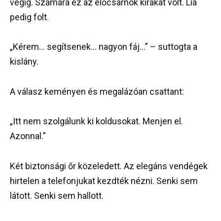
végig. Számára ez az előcsarnok kirakat volt. Lia
pedig folt.
„Kérem… segítsenek… nagyon fáj…” – suttogta a
kislány.
A válasz keményen és megalázóan csattant:
„Itt nem szolgálunk ki koldusokat. Menjen el.
Azonnal.”
Két biztonsági őr közeledett. Az elegáns vendégek
hirtelen a telefonjukat kezdték nézni. Senki sem
látott. Senki sem hallott.