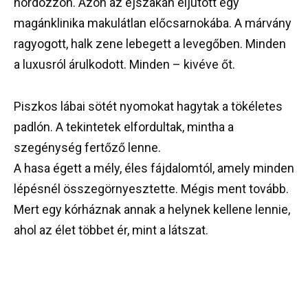
hordozzon. Azon az éjszakán eljutott egy
magánklinika makulátlan előcsarnokába. A márvány
ragyogott, halk zene lebegett a levegőben. Minden
a luxusról árulkodott. Minden – kivéve őt.
Piszkos lábai sötét nyomokat hagytak a tökéletes
padlón. A tekintetek elfordultak, mintha a
szegénység fertőző lenne.
A hasa égett a mély, éles fájdalomtól, amely minden
lépésnél összegörnyesztette. Mégis ment tovább.
Mert egy kórháznak annak a helynek kellene lennie,
ahol az élet többet ér, mint a látszat.