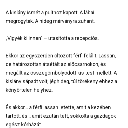
A kislány ismét a pulthoz kapott. A lábai
megrogytak. A hideg márványra zuhant.
„Vigyék ki innen” – utasította a recepciós.
Ekkor az egyszerűen öltözött férfi felállt. Lassan,
de határozottan átsétált az előcsarnokon, és
megállt az összegömbölyödött kis test mellett. A
kislány sápadt volt, jéghideg, túl törékeny ehhez a
könyörtelen helyhez.
És akkor… a férfi lassan letette, amit a kezében
tartott, és… amit ezután tett, sokkolta a gazdagok
egész kórházát.