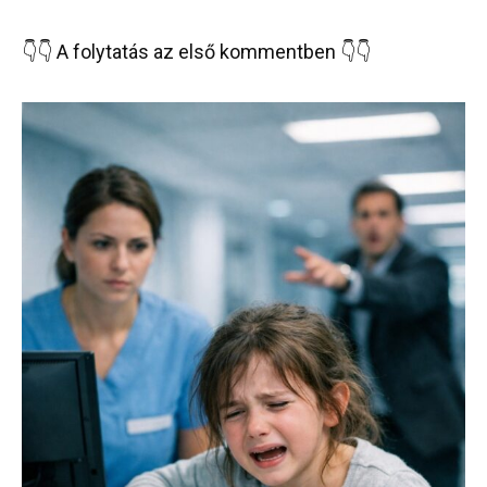
👇👇 A folytatás az első kommentben 👇👇