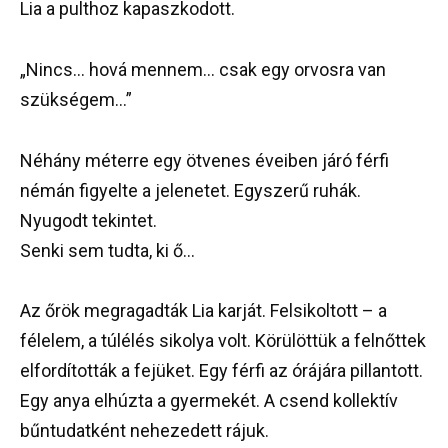
Lia a pulthoz kapaszkodott.
„Nincs… hová mennem… csak egy orvosra van
szükségem…”
Néhány méterre egy ötvenes éveiben járó férfi
némán figyelte a jelenetet. Egyszerű ruhák.
Nyugodt tekintet.
Senki sem tudta, ki ő…
Az őrök megragadták Lia karját. Felsikoltott – a
félelem, a túlélés sikolya volt. Körülöttük a felnőttek
elfordították a fejüket. Egy férfi az órájára pillantott.
Egy anya elhúzta a gyermekét. A csend kollektív
bűntudatként nehezedett rájuk.