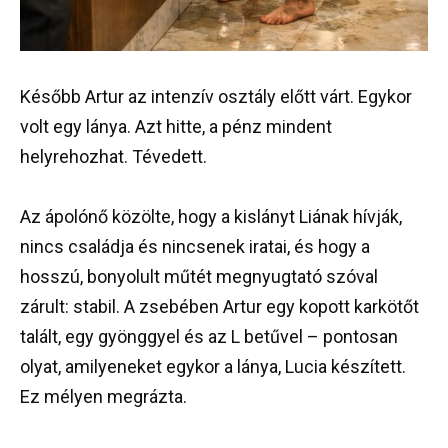
Később Artur az intenzív osztály előtt várt. Egykor
volt egy lánya. Azt hitte, a pénz mindent
helyrehozhat. Tévedett.
Az ápolónő közölte, hogy a kislányt Liának hívják,
nincs családja és nincsenek iratai, és hogy a
hosszú, bonyolult műtét megnyugtató szóval
zárult: stabil. A zsebében Artur egy kopott karkötőt
talált, egy gyönggyel és az L betűvel – pontosan
olyat, amilyeneket egykor a lánya, Lucia készített.
Ez mélyen megrázta.