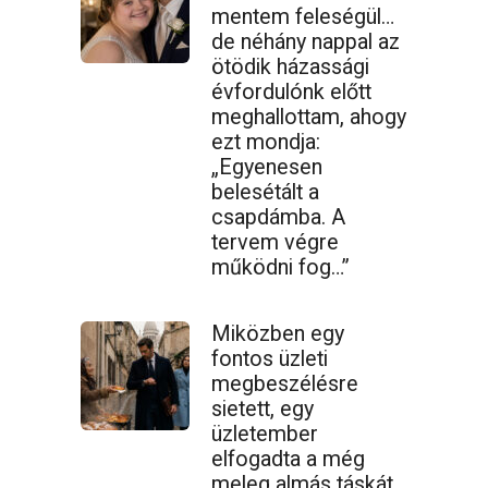
mentem feleségül…
de néhány nappal az
ötödik házassági
évfordulónk előtt
meghallottam, ahogy
ezt mondja:
„Egyenesen
belesétált a
csapdámba. A
tervem végre
működni fog…”
Miközben egy
fontos üzleti
megbeszélésre
sietett, egy
üzletember
elfogadta a még
meleg almás táskát,