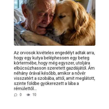
Az orvosok kivételes engedélyt adtak arra,
hogy egy kutya beléphessen egy beteg
kórtermébe, hogy még egyszer, utoljára
elbúcsúzhasson szeretett gazdájától. Ám
néhány órával később, amikor a nővér
visszatért a szobába, attól, amit meglátott,
szinte földbe gyökerezett a lába a
rémülettől…
0
10