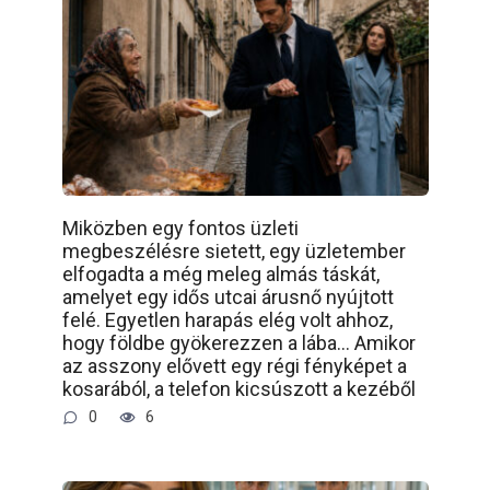
Miközben egy fontos üzleti
megbeszélésre sietett, egy üzletember
elfogadta a még meleg almás táskát,
amelyet egy idős utcai árusnő nyújtott
felé. Egyetlen harapás elég volt ahhoz,
hogy földbe gyökerezzen a lába… Amikor
az asszony elővett egy régi fényképet a
kosarából, a telefon kicsúszott a kezéből
0
6