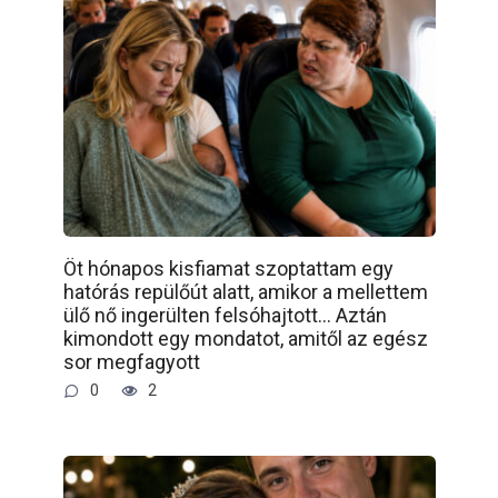
Öt hónapos kisfiamat szoptattam egy
hatórás repülőút alatt, amikor a mellettem
ülő nő ingerülten felsóhajtott… Aztán
kimondott egy mondatot, amitől az egész
sor megfagyott
0
2