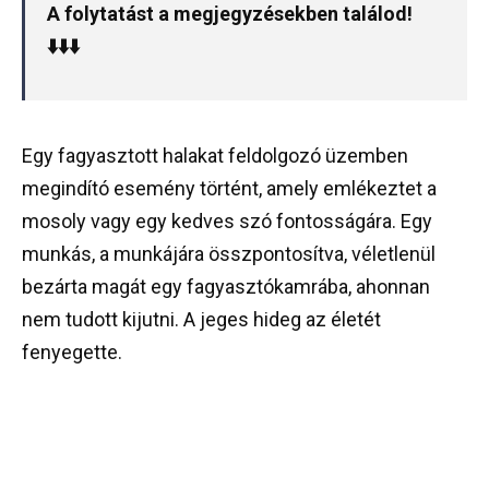
A folytatást a megjegyzésekben találod!
⬇️⬇️⬇️
Egy fagyasztott halakat feldolgozó üzemben
megindító esemény történt, amely emlékeztet a
mosoly vagy egy kedves szó fontosságára. Egy
munkás, a munkájára összpontosítva, véletlenül
bezárta magát egy fagyasztókamrába, ahonnan
nem tudott kijutni. A jeges hideg az életét
fenyegette.