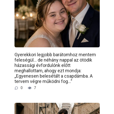
Gyerekkori legjobb barátomhoz mentem
feleségül… de néhány nappal az ötödik
házassági évfordulónk előtt
meghallottam, ahogy ezt mondja:
„Egyenesen belesétált a csapdámba. A
tervem végre működni fog…”
0
7