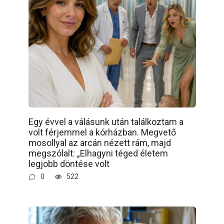
Egy évvel a válásunk után találkoztam a
volt férjemmel a kórházban. Megvető
mosollyal az arcán nézett rám, majd
megszólalt: „Elhagyni téged életem
legjobb döntése volt
0
522