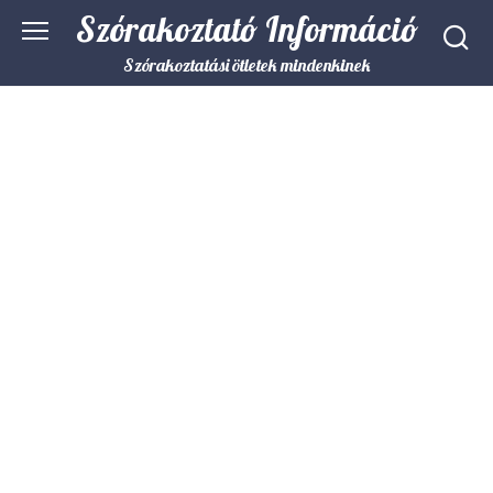
Skip
Szórakoztató Információ
to
content
Szórakoztatási ötletek mindenkinek