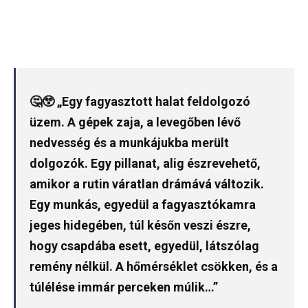
🤔😲 „Egy fagyasztott halat feldolgozó
üzem. A gépek zaja, a levegőben lévő
nedvesség és a munkájukba merült
dolgozók. Egy pillanat, alig észrevehető,
amikor a rutin váratlan drámává változik.
Egy munkás, egyedül a fagyasztókamra
jeges hidegében, túl későn veszi észre,
hogy csapdába esett, egyedül, látszólag
remény nélkül. A hőmérséklet csökken, és a
túlélése immár perceken múlik…”