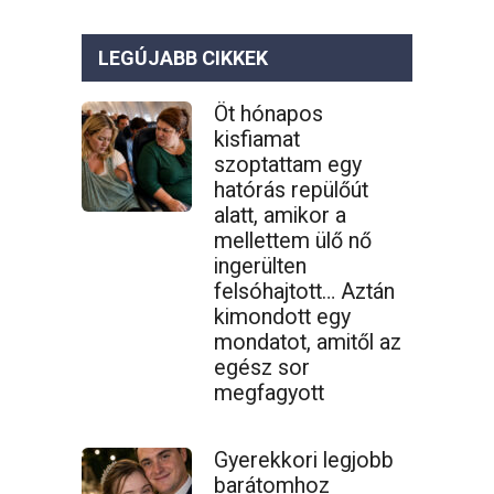
LEGÚJABB CIKKEK
Öt hónapos
kisfiamat
szoptattam egy
hatórás repülőút
alatt, amikor a
mellettem ülő nő
ingerülten
felsóhajtott… Aztán
kimondott egy
mondatot, amitől az
egész sor
megfagyott
Gyerekkori legjobb
barátomhoz