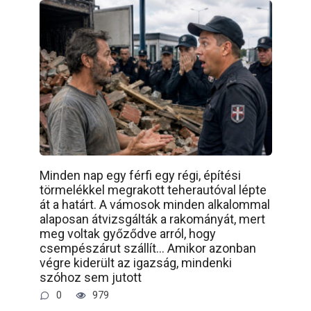
Minden nap egy férfi egy régi, építési
törmelékkel megrakott teherautóval lépte
át a határt. A vámosok minden alkalommal
alaposan átvizsgálták a rakományát, mert
meg voltak győződve arról, hogy
csempészárut szállít… Amikor azonban
végre kiderült az igazság, mindenki
szóhoz sem jutott
0
979