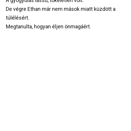
A gyógyulás lassú, tökéletlen volt.
De végre Ethan már nem mások miatt küzdött a
túlélésért.
Megtanulta, hogyan éljen önmagáért.