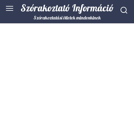
Skip
Szórakoztató Információ
to
content
Szórakoztatási ötletek mindenkinek