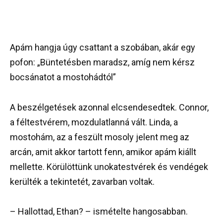
Apám hangja úgy csattant a szobában, akár egy
pofon: „Büntetésben maradsz, amíg nem kérsz
bocsánatot a mostohádtól”
A beszélgetések azonnal elcsendesedtek. Connor,
a féltestvérem, mozdulatlanná vált. Linda, a
mostohám, az a feszült mosoly jelent meg az
arcán, amit akkor tartott fenn, amikor apám kiállt
mellette. Körülöttünk unokatestvérek és vendégek
kerülték a tekintetét, zavarban voltak.
– Hallottad, Ethan? – ismételte hangosabban.