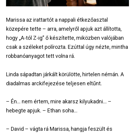
Marissa az irattartót a nappali étkezőasztal
közepére tette – arra, amelyről apjuk azt állította,
hogy „A-tól Z-ig” ő készítette, miközben valójában
csak a széleket polírozta. Ezúttal úgy nézte, mintha
robbanóanyagot tett volna rá.
Linda sápadtan járkált körülötte, hirtelen némán. A
diadalmas arckifejezése teljesen eltűnt.
– Én… nem értem, mire akarsz kilyukadni… –
hebegte apjuk. – Ethan soha…
– David – vágta rá Marissa, hangja feszült és