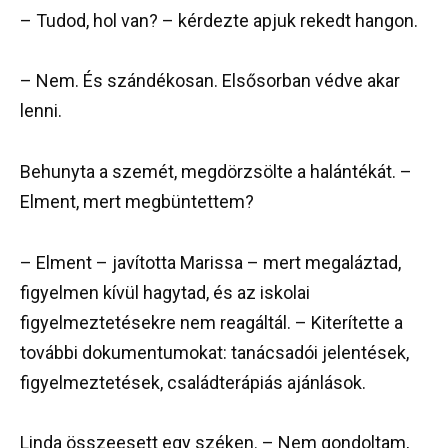
– Tudod, hol van? – kérdezte apjuk rekedt hangon.
– Nem. És szándékosan. Elsősorban védve akar
lenni.
Behunyta a szemét, megdörzsölte a halántékát. –
Elment, mert megbüntettem?
– Elment – javította Marissa – mert megaláztad,
figyelmen kívül hagytad, és az iskolai
figyelmeztetésekre nem reagáltál. – Kiterítette a
további dokumentumokat: tanácsadói jelentések,
figyelmeztetések, családterápiás ajánlások.
Linda összeesett egy széken. – Nem gondoltam,