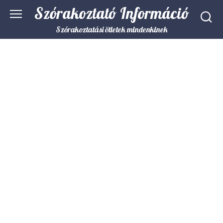
Skip
Szórakoztató Információ
to
content
Szórakoztatási ötletek mindenkinek