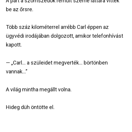
A párt a szomszédok rémült szeme láttára vitték
be az őrsre.
Több száz kilométerrel arrébb Carl éppen az
ügyvédi irodájában dolgozott, amikor telefonhívást
kapott.
— „Carl… a szüleidet megverték… börtönben
vannak…”
A világ mintha megállt volna.
Hideg düh öntötte el.