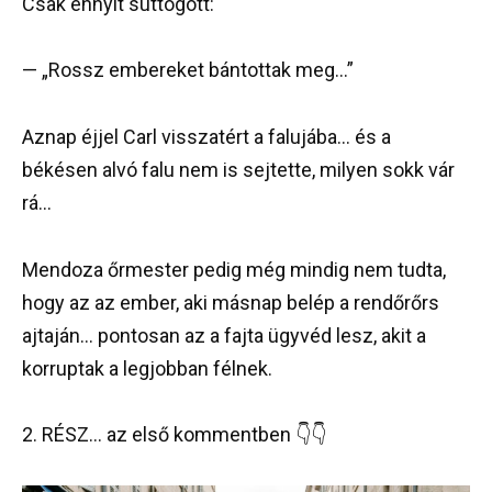
Csak ennyit suttogott:
— „Rossz embereket bántottak meg…”
Aznap éjjel Carl visszatért a falujába… és a
békésen alvó falu nem is sejtette, milyen sokk vár
rá…
Mendoza őrmester pedig még mindig nem tudta,
hogy az az ember, aki másnap belép a rendőrőrs
ajtaján… pontosan az a fajta ügyvéd lesz, akit a
korruptak a legjobban félnek.
2. RÉSZ… az első kommentben 👇👇