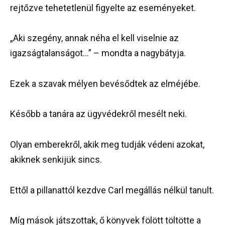
rejtőzve tehetetlenül figyelte az eseményeket.
„Aki szegény, annak néha el kell viselnie az
igazságtalanságot…” – mondta a nagybátyja.
Ezek a szavak mélyen bevésődtek az elméjébe.
Később a tanára az ügyvédekről mesélt neki.
Olyan emberekről, akik meg tudják védeni azokat,
akiknek senkijük sincs.
Ettől a pillanattól kezdve Carl megállás nélkül tanult.
Míg mások játszottak, ő könyvek fölött töltötte a