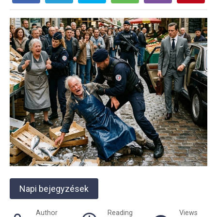
Napi bejegyzések
Author
Reading
Views