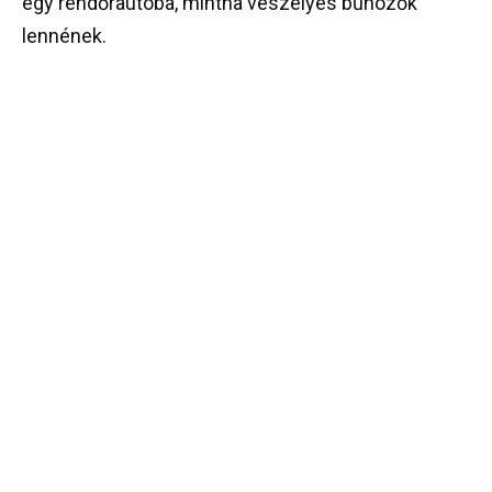
egy rendőrautóba, mintha veszélyes bűnözők
lennének.