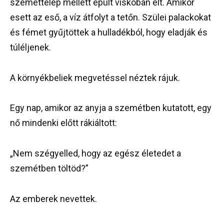
szeméttelep mellett épült viskóban élt. Amikor
esett az eső, a víz átfolyt a tetőn. Szülei palackokat
és fémet gyűjtöttek a hulladékból, hogy eladják és
túléljenek.
A környékbeliek megvetéssel néztek rájuk.
Egy nap, amikor az anyja a szemétben kutatott, egy
nő mindenki előtt rákiáltott:
„Nem szégyelled, hogy az egész életedet a
szemétben töltöd?”
Az emberek nevettek.