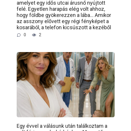
amelyet egy idős utcai árusnő nyújtott
felé. Egyetlen harapás elég volt ahhoz,
hogy földbe gyökerezzen a lába… Amikor
az asszony elővett egy régi fényképet a
kosarából, a telefon kicsúszott a kezéből
0
2
Egy évvel a válásunk után találkoztam a