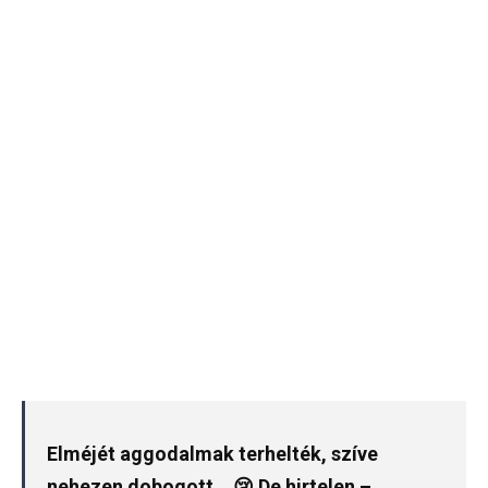
Elméjét aggodalmak terhelték, szíve
nehezen dobogott… 😢 De hirtelen –