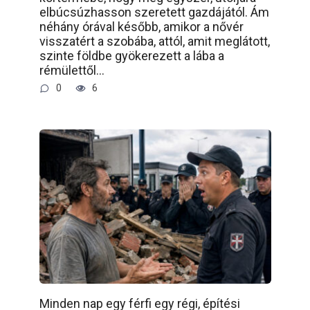
elbúcsúzhasson szeretett gazdájától. Ám
néhány órával később, amikor a nővér
visszatért a szobába, attól, amit meglátott,
szinte földbe gyökerezett a lába a
rémülettől…
0
6
Minden nap egy férfi egy régi, építési