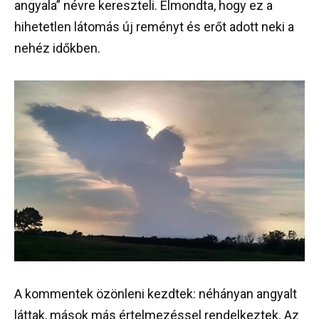
angyala” névre kereszteli. Elmondta, hogy ez a
hihetetlen látomás új reményt és erőt adott neki a
nehéz időkben.
A kommentek özönleni kezdtek: néhányan angyalt
láttak, mások más értelmezéssel rendelkeztek. Az