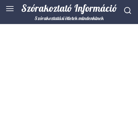
Skip
Szórakoztató Információ
to
content
Szórakoztatási ötletek mindenkinek