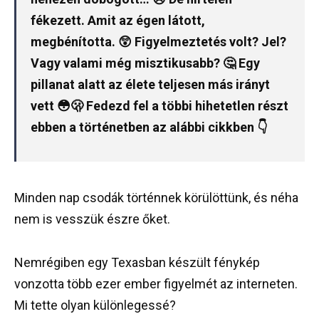
fékezett. Amit az égen látott,
megbénította. 😲 Figyelmeztetés volt? Jel?
Vagy valami még misztikusabb? 🤔 Egy
pillanat alatt az élete teljesen más irányt
vett 😳🫢 Fedezd fel a többi hihetetlen részt
ebben a történetben az alábbi cikkben 👇
Minden nap csodák történnek körülöttünk, és néha
nem is vesszük észre őket.
Nemrégiben egy Texasban készült fénykép
vonzotta több ezer ember figyelmét az interneten.
Mi tette olyan különlegessé?