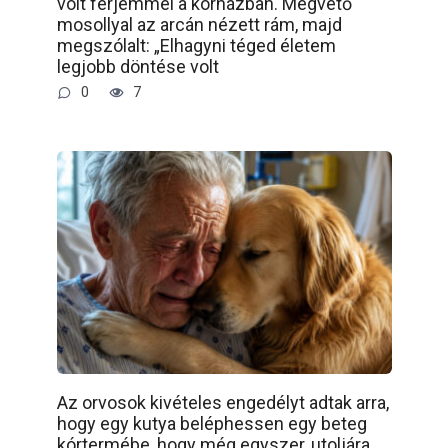
volt férjemmel a kórházban. Megvető
mosollyal az arcán nézett rám, majd
megszólalt: „Elhagyni téged életem
legjobb döntése volt
0
7
Az orvosok kivételes engedélyt adtak arra,
hogy egy kutya beléphessen egy beteg
kórtermébe, hogy még egyszer, utoljára