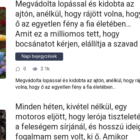
Megvádolta lopással és kidobta az
ajtón, anélkül, hogy rájött volna, hog
ő az egyetlen fény a fia életében…
Amit ez a milliomos tett, hogy
bocsánatot kérjen, elállítja a szavad
Napi bejegyzések
0
2.1k.
Megvádolta lopással és kidobta az ajtón, anélkül, hogy ráj
volna, hogy ő az egyetlen fény a fia életében…
Minden héten, kivétel nélkül, egy
motoros eljött, hogy lerója tisztelet
a feleségem sírjánál, és hosszú idei
fogalmam sem volt, ki ő. Amikor