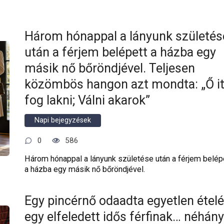
Három hónappal a lányunk születés
után a férjem belépett a házba egy
másik nő bőröndjével. Teljesen
közömbös hangon azt mondta: „Ő it
fog lakni; Válni akarok”
Napi bejegyzések
0
586
Három hónappal a lányunk születése után a férjem belép
a házba egy másik nő bőröndjével.
Egy pincérnő odaadta egyetlen ételé
egy elfeledett idős férfinak… néhány