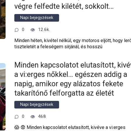
végre felfedte kilétét, sokkolt…
Napi bejegyzések
0
12.6k.
Minden héten, kivétel nélkül, egy motoros eljött, hogy ler
tiszteletét a feleségem sírjánál, és hosszú
Minden kapcsolatot elutasított, kivé
a vi:erges nőkkel… egészen addig a
napig, amikor egy alázatos fekete
takarítónő felforgatta az életét
Napi bejegyzések
0
468
😱 😨 Minden kapcsolatot elutasított, kivéve a vi:erges