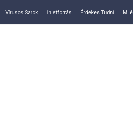
Vírusos Sarok
Ihletforrás
Érdekes Tudni
Mi é