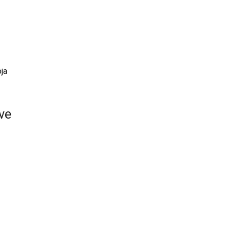
ója
ve