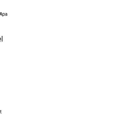
„Apa
l
t