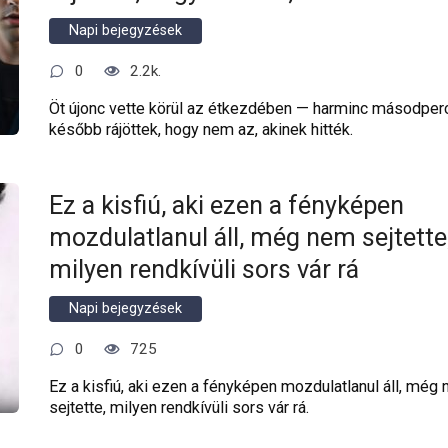
Napi bejegyzések
0
2.2k.
Öt újonc vette körül az étkezdében — harminc másodper
később rájöttek, hogy nem az, akinek hitték.
Ez a kisfiú, aki ezen a fényképen
mozdulatlanul áll, még nem sejtette
milyen rendkívüli sors vár rá
Napi bejegyzések
0
725
Ez a kisfiú, aki ezen a fényképen mozdulatlanul áll, még
sejtette, milyen rendkívüli sors vár rá.