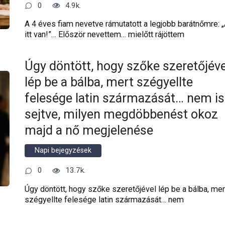
0
4.9k.
A 4 éves fiam nevetve rámutatott a legjobb barátnőmre: 
itt van!”… Először nevettem… mielőtt rájöttem
Úgy döntött, hogy szőke szeretőjéve
lép be a bálba, mert szégyellte
felesége latin származását… nem is
sejtve, milyen megdöbbenést okoz
majd a nő megjelenése
Napi bejegyzések
0
13.7k.
Úgy döntött, hogy szőke szeretőjével lép be a bálba, mer
szégyellte felesége latin származását… nem