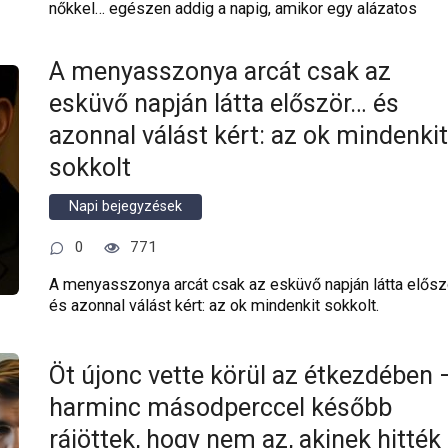
nőkkel… egészen addig a napig, amikor egy alázatos
A menyasszonya arcát csak az
esküvő napján látta először… és
azonnal válást kért: az ok mindenkit
sokkolt
Napi bejegyzések
0
771
A menyasszonya arcát csak az esküvő napján látta elősz
és azonnal válást kért: az ok mindenkit sokkolt.
Öt újonc vette körül az étkezdében 
harminc másodperccel később
rájöttek, hogy nem az, akinek hitték