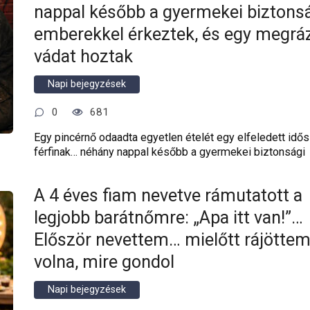
nappal később a gyermekei biztons
emberekkel érkeztek, és egy megrá
vádat hoztak
Napi bejegyzések
0
681
Egy pincérnő odaadta egyetlen ételét egy elfeledett idős
férfinak… néhány nappal később a gyermekei biztonsági
A 4 éves fiam nevetve rámutatott a
legjobb barátnőmre: „Apa itt van!”…
Először nevettem… mielőtt rájötte
volna, mire gondol
Napi bejegyzések