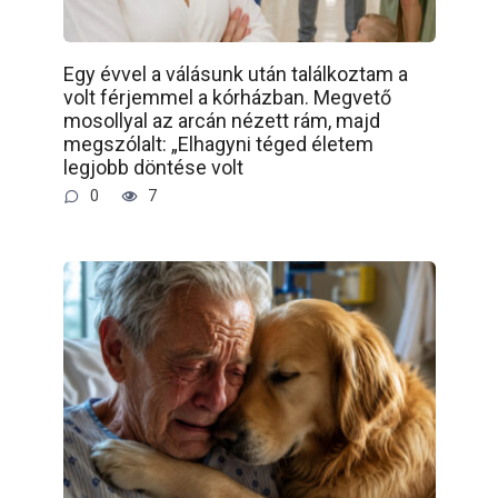
Egy évvel a válásunk után találkoztam a
volt férjemmel a kórházban. Megvető
mosollyal az arcán nézett rám, majd
megszólalt: „Elhagyni téged életem
legjobb döntése volt
0
7