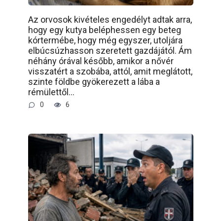
Az orvosok kivételes engedélyt adtak arra,
hogy egy kutya beléphessen egy beteg
kórtermébe, hogy még egyszer, utoljára
elbúcsúzhasson szeretett gazdájától. Ám
néhány órával később, amikor a nővér
visszatért a szobába, attól, amit meglátott,
szinte földbe gyökerezett a lába a
rémülettől…
0
6