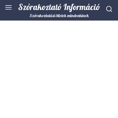
Skip
Szórakoztató Információ
to
content
Szórakoztatási ötletek mindenkinek