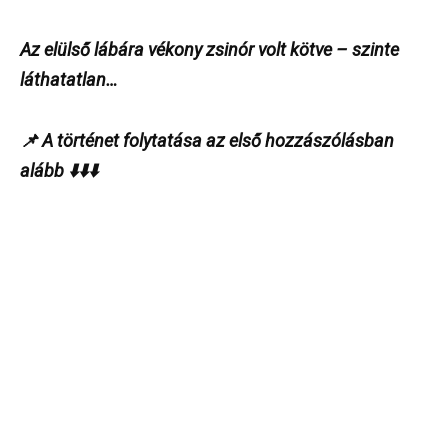
Az elülső lábára vékony zsinór volt kötve – szinte
láthatatlan…
📌 A történet folytatása az első hozzászólásban
alább ⬇️⬇️⬇️