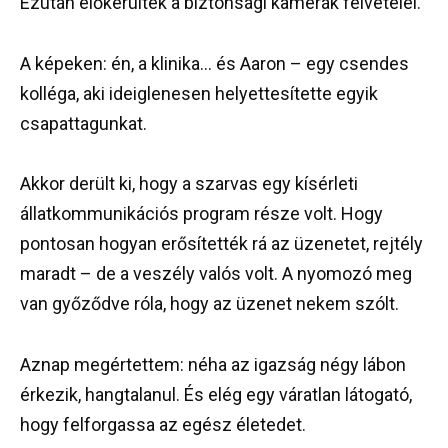
Ezután előkerültek a biztonsági kamerák felvételei.
A képeken: én, a klinika… és Aaron – egy csendes
kolléga, aki ideiglenesen helyettesítette egyik
csapattagunkat.
Akkor derült ki, hogy a szarvas egy kísérleti
állatkommunikációs program része volt. Hogy
pontosan hogyan erősítették rá az üzenetet, rejtély
maradt – de a veszély valós volt. A nyomozó meg
van győződve róla, hogy az üzenet nekem szólt.
Aznap megértettem: néha az igazság négy lábon
érkezik, hangtalanul. És elég egy váratlan látogató,
hogy felforgassa az egész életedet.