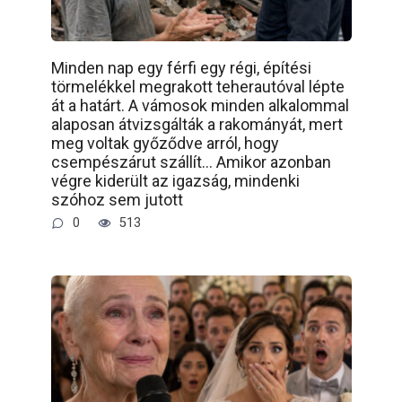
Minden nap egy férfi egy régi, építési
törmelékkel megrakott teherautóval lépte
át a határt. A vámosok minden alkalommal
alaposan átvizsgálták a rakományát, mert
meg voltak győződve arról, hogy
csempészárut szállít… Amikor azonban
végre kiderült az igazság, mindenki
szóhoz sem jutott
0
513