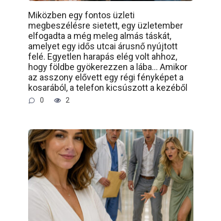
Miközben egy fontos üzleti
megbeszélésre sietett, egy üzletember
elfogadta a még meleg almás táskát,
amelyet egy idős utcai árusnő nyújtott
felé. Egyetlen harapás elég volt ahhoz,
hogy földbe gyökerezzen a lába… Amikor
az asszony elővett egy régi fényképet a
kosarából, a telefon kicsúszott a kezéből
0
2