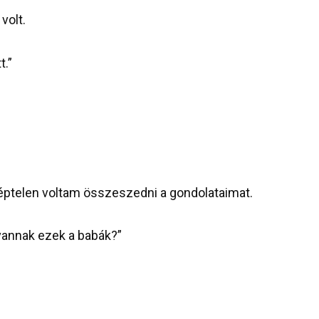
volt.
t.”
 képtelen voltam összeszedni a gondolataimat.
vannak ezek a babák?”