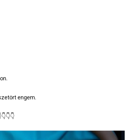
on.
sszetört engem.
👇👇👇