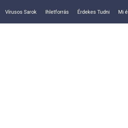
Vírusos Sarok
Ihletforrás
Érdekes Tudni
Mi é