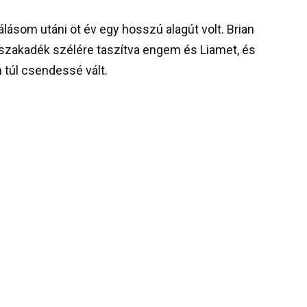
lásom utáni öt év egy hosszú alagút volt. Brian
a szakadék szélére taszítva engem és Liamet, és
 túl csendessé vált.