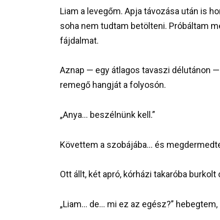
Liam a levegőm. Apja távozása után is ho
soha nem tudtam betölteni. Próbáltam me
fájdalmat.
Aznap — egy átlagos tavaszi délutánon — ha
remegő hangját a folyosón.
„Anya… beszélnünk kell.”
Követtem a szobájába… és megdermedt
Ott állt, két apró, kórházi takaróba burk
„Liam… de… mi ez az egész?” hebegtem, 