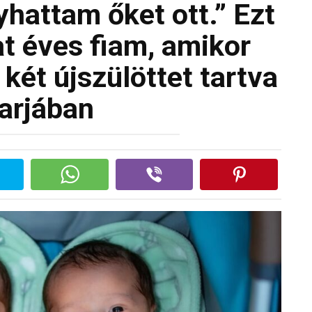
attam őket ott.” Ezt
t éves fiam, amikor
 két újszülöttet tartva
karjában