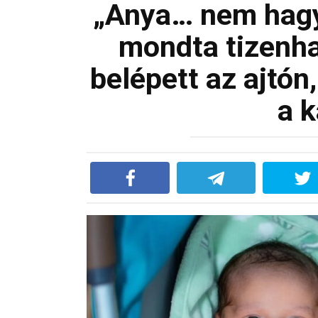
„Anya… nem hagyh
mondta tizenha
belépett az ajtón,
a 