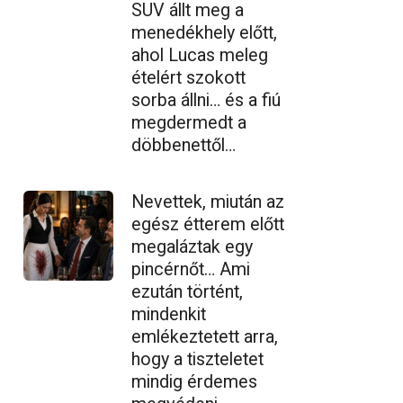
SUV állt meg a
menedékhely előtt,
ahol Lucas meleg
ételért szokott
sorba állni… és a fiú
megdermedt a
döbbenettől…
Nevettek, miután az
egész étterem előtt
megaláztak egy
pincérnőt… Ami
ezután történt,
mindenkit
emlékeztetett arra,
hogy a tiszteletet
mindig érdemes