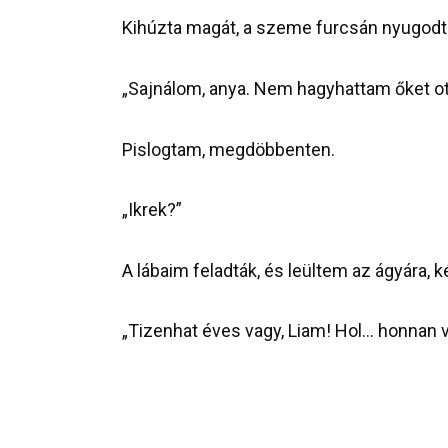
Kihúzta magát, a szeme furcsán nyugodt 
„Sajnálom, anya. Nem hagyhattam őket ot
Pislogtam, megdöbbenten.
„Ikrek?”
A lábaim feladták, és leültem az ágyára,
„Tizenhat éves vagy, Liam! Hol… honnan 