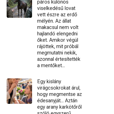
páros különös
viselkedésű lovat
vett észre az erdő
mélyén. Az állat
makacsul nem volt
hajlandó elengedni
őket. Amikor végül
rájöttek, mit próbál
megmutatni nekik,
azonnal értesítették
a mentőket…
Egy kislány
virágcsokrokat árul,
hogy megmentse az
édesanyját… Aztán
egy arany karkötőről
szóló egyszerű