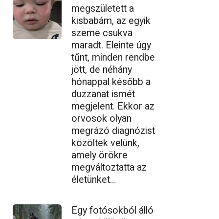
megszületett a
kisbabám, az egyik
szeme csukva
maradt. Eleinte úgy
tűnt, minden rendbe
jött, de néhány
hónappal később a
duzzanat ismét
megjelent. Ekkor az
orvosok olyan
megrázó diagnózist
közöltek velünk,
amely örökre
megváltoztatta az
életünket…
Egy fotósokból álló