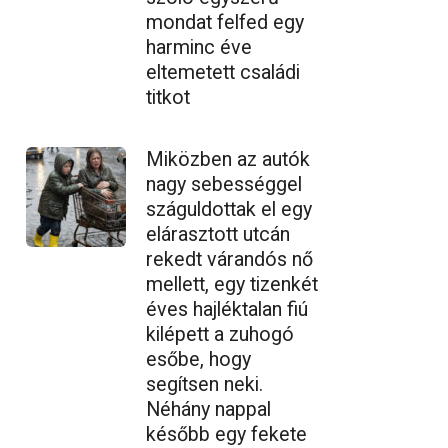
mondat felfed egy
harminc éve
eltemetett családi
titkot
Miközben az autók
nagy sebességgel
száguldottak el egy
elárasztott utcán
rekedt várandós nő
mellett, egy tizenkét
éves hajléktalan fiú
kilépett a zuhogó
esőbe, hogy
segítsen neki.
Néhány nappal
később egy fekete