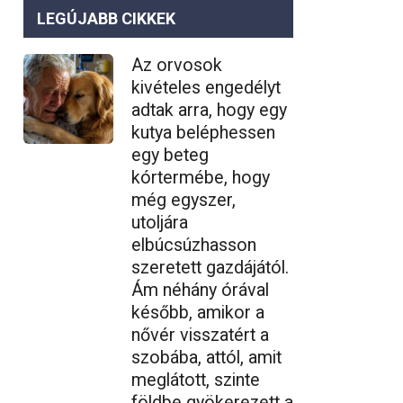
LEGÚJABB CIKKEK
Az orvosok
kivételes engedélyt
adtak arra, hogy egy
kutya beléphessen
egy beteg
kórtermébe, hogy
még egyszer,
utoljára
elbúcsúzhasson
szeretett gazdájától.
Ám néhány órával
később, amikor a
nővér visszatért a
szobába, attól, amit
meglátott, szinte
földbe gyökerezett a