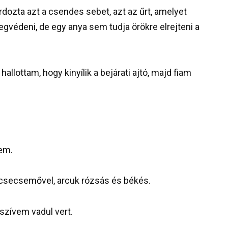
rdozta azt a csendes sebet, azt az űrt, amelyet
gvédeni, de egy anya sem tudja örökre elrejteni a
llottam, hogy kinyílik a bejárati ajtó, majd fiam
em.
olt csecsemővel, arcuk rózsás és békés.
szívem vadul vert.