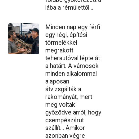
lába a rémülettől…
Minden nap egy férfi
egy régi, építési
törmelékkel
megrakott
teherautóval lépte át
a határt. A vámosok
minden alkalommal
alaposan
átvizsgálták a
rakományát, mert
meg voltak
győződve arról, hogy
csempészárut
szállít… Amikor
azonban végre