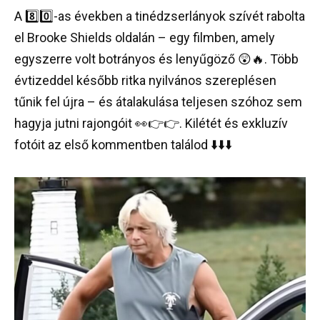
A 8️⃣0️⃣-as években a tinédzserlányok szívét rabolta
el Brooke Shields oldalán – egy filmben, amely
egyszerre volt botrányos és lenyűgöző 😲🔥. Több
évtizeddel később ritka nyilvános szereplésen
tűnik fel újra – és átalakulása teljesen szóhoz sem
hagyja jutni rajongóit 👀👉👉. Kilétét és exkluzív
fotóit az első kommentben találod ⬇️⬇️⬇️