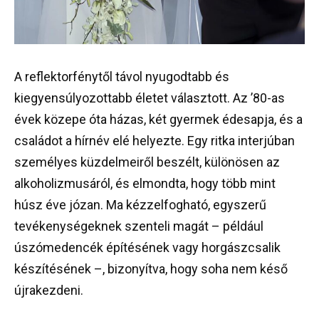
A reflektorfénytől távol nyugodtabb és
kiegyensúlyozottabb életet választott. Az ’80-as
évek közepe óta házas, két gyermek édesapja, és a
családot a hírnév elé helyezte. Egy ritka interjúban
személyes küzdelmeiről beszélt, különösen az
alkoholizmusáról, és elmondta, hogy több mint
húsz éve józan. Ma kézzelfogható, egyszerű
tevékenységeknek szenteli magát – például
úszómedencék építésének vagy horgászcsalik
készítésének –, bizonyítva, hogy soha nem késő
újrakezdeni.