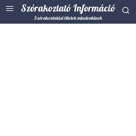
Skip
Szórakoztató Információ
to
content
Szórakoztatási ötletek mindenkinek