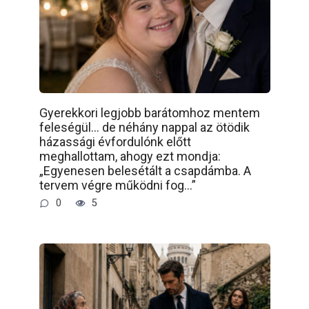
Gyerekkori legjobb barátomhoz mentem
feleségül… de néhány nappal az ötödik
házassági évfordulónk előtt
meghallottam, ahogy ezt mondja:
„Egyenesen belesétált a csapdámba. A
tervem végre működni fog…”
0
5