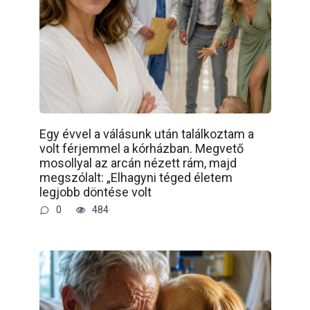
Egy évvel a válásunk után találkoztam a
volt férjemmel a kórházban. Megvető
mosollyal az arcán nézett rám, majd
megszólalt: „Elhagyni téged életem
legjobb döntése volt
0
484