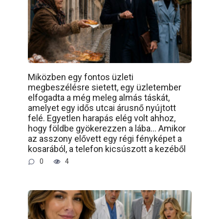
Miközben egy fontos üzleti
megbeszélésre sietett, egy üzletember
elfogadta a még meleg almás táskát,
amelyet egy idős utcai árusnő nyújtott
felé. Egyetlen harapás elég volt ahhoz,
hogy földbe gyökerezzen a lába… Amikor
az asszony elővett egy régi fényképet a
kosarából, a telefon kicsúszott a kezéből
0
4