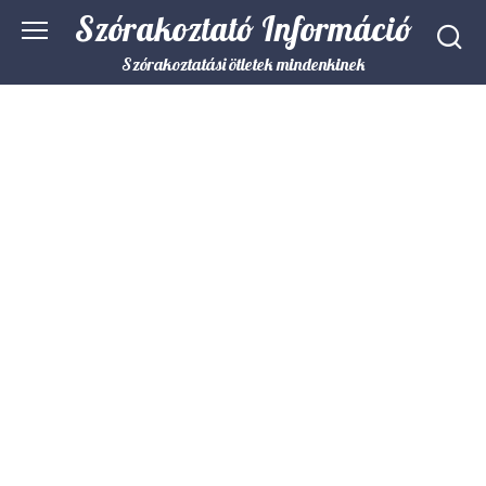
Skip
Szórakoztató Információ
to
content
Szórakoztatási ötletek mindenkinek