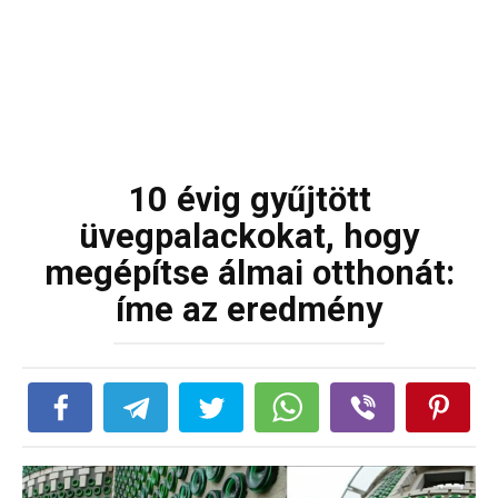
10 évig gyűjtött
üvegpalackokat, hogy
megépítse álmai otthonát:
íme az eredmény