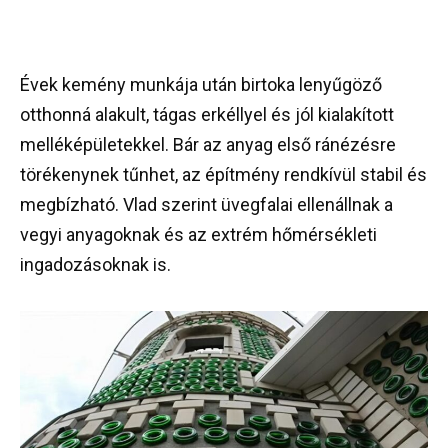
Évek kemény munkája után birtoka lenyűgöző
otthonná alakult, tágas erkéllyel és jól kialakított
melléképületekkel. Bár az anyag első ránézésre
törékenynek tűnhet, az építmény rendkívül stabil és
megbízható. Vlad szerint üvegfalai ellenállnak a
vegyi anyagoknak és az extrém hőmérsékleti
ingadozásoknak is.