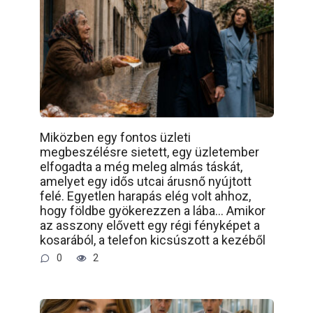
Miközben egy fontos üzleti
megbeszélésre sietett, egy üzletember
elfogadta a még meleg almás táskát,
amelyet egy idős utcai árusnő nyújtott
felé. Egyetlen harapás elég volt ahhoz,
hogy földbe gyökerezzen a lába… Amikor
az asszony elővett egy régi fényképet a
kosarából, a telefon kicsúszott a kezéből
0
2