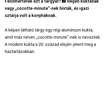
Felismertétek ezt a tárgyat? 📸 Régen kuktának
vagy „cocotte-minute”-nek hívták, és igazi
sztárja volt a konyháknak.
A képen látható tárgy egy régi alumínium kukta,
amit más néven „cocotte-minute”-nek is neveztek.
A modern kukta a 20. század elején jelent meg a
háztartásokban.