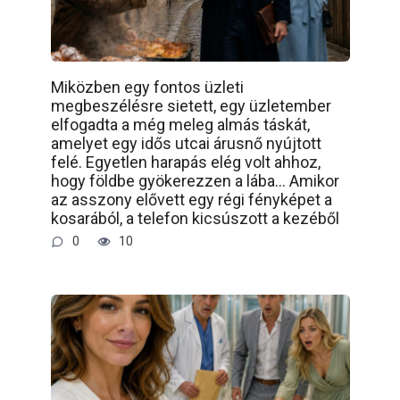
Miközben egy fontos üzleti
megbeszélésre sietett, egy üzletember
elfogadta a még meleg almás táskát,
amelyet egy idős utcai árusnő nyújtott
felé. Egyetlen harapás elég volt ahhoz,
hogy földbe gyökerezzen a lába… Amikor
az asszony elővett egy régi fényképet a
kosarából, a telefon kicsúszott a kezéből
0
10