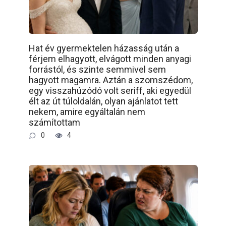
Hat év gyermektelen házasság után a
férjem elhagyott, elvágott minden anyagi
forrástól, és szinte semmivel sem
hagyott magamra. Aztán a szomszédom,
egy visszahúzódó volt seriff, aki egyedül
élt az út túloldalán, olyan ajánlatot tett
nekem, amire egyáltalán nem
számítottam
0
4