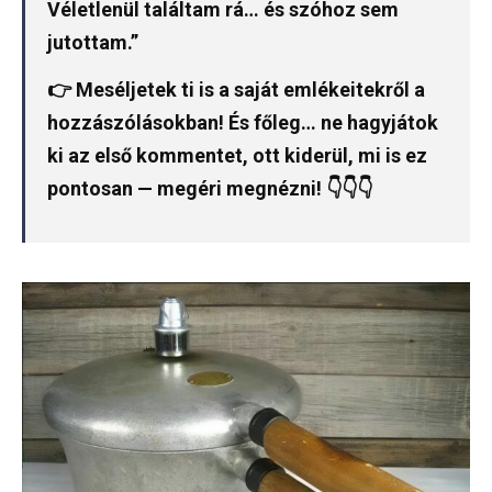
Véletlenül találtam rá… és szóhoz sem
jutottam.”
👉 Meséljetek ti is a saját emlékeitekről a
hozzászólásokban! És főleg… ne hagyjátok
ki az első kommentet, ott kiderül, mi is ez
pontosan — megéri megnézni! 👇👇👇