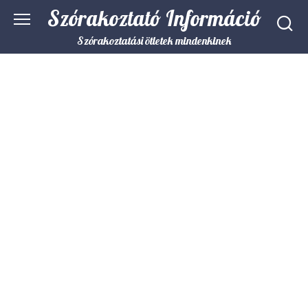
Skip
Szórakoztató Információ
to
content
Szórakoztatási ötletek mindenkinek