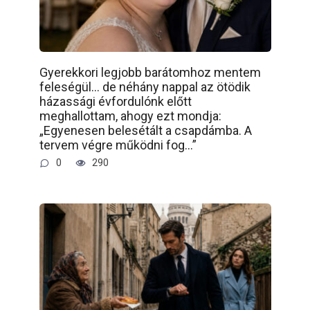
Gyerekkori legjobb barátomhoz mentem
feleségül… de néhány nappal az ötödik
házassági évfordulónk előtt
meghallottam, ahogy ezt mondja:
„Egyenesen belesétált a csapdámba. A
tervem végre működni fog…”
0
290