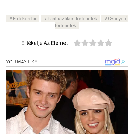
Érdekes hír
Fantasztikus történetek
Gyönyörű
történetek
Értékelje Az Elemet