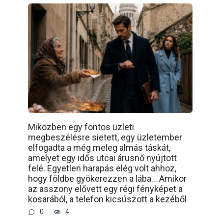
Miközben egy fontos üzleti
megbeszélésre sietett, egy üzletember
elfogadta a még meleg almás táskát,
amelyet egy idős utcai árusnő nyújtott
felé. Egyetlen harapás elég volt ahhoz,
hogy földbe gyökerezzen a lába… Amikor
az asszony elővett egy régi fényképet a
kosarából, a telefon kicsúszott a kezéből
0
4