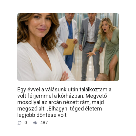
Egy évvel a válásunk után találkoztam a
volt férjemmel a kórházban. Megvető
mosollyal az arcán nézett rám, majd
megszólalt: „Elhagyni téged életem
legjobb döntése volt
0
487