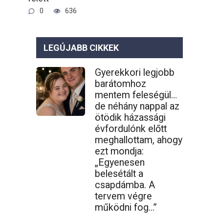
0
636
LEGÚJABB CIKKEK
Gyerekkori legjobb
barátomhoz
mentem feleségül…
de néhány nappal az
ötödik házassági
évfordulónk előtt
meghallottam, ahogy
ezt mondja:
„Egyenesen
belesétált a
csapdámba. A
tervem végre
működni fog…”