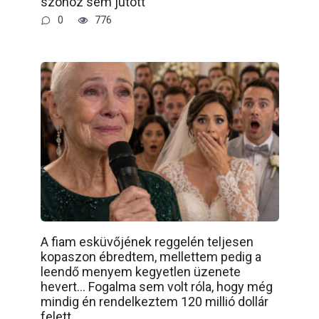
szóhoz sem jutott
0
776
A fiam esküvőjének reggelén teljesen
kopaszon ébredtem, mellettem pedig a
leendő menyem kegyetlen üzenete
hevert… Fogalma sem volt róla, hogy még
mindig én rendelkeztem 120 millió dollár
felett