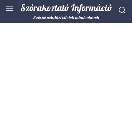
Skip
Szórakoztató Információ
to
content
Szórakoztatási ötletek mindenkinek