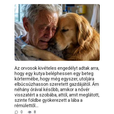
Az orvosok kivételes engedélyt adtak arra,
hogy egy kutya beléphessen egy beteg
kórtermébe, hogy még egyszer, utoljára
elbúcsúzhasson szeretett gazdájától. Ám
néhány órával később, amikor a nővér
visszatért a szobába, attól, amit meglátott,
szinte földbe gyökerezett a lába a
rémülettől…
0
8