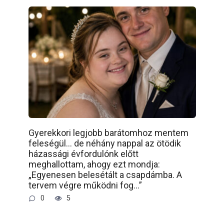
Gyerekkori legjobb barátomhoz mentem
feleségül… de néhány nappal az ötödik
házassági évfordulónk előtt
meghallottam, ahogy ezt mondja:
„Egyenesen belesétált a csapdámba. A
tervem végre működni fog…”
0
5