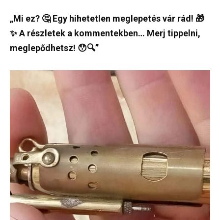
„Mi ez? 🤔 Egy hihetetlen meglepetés vár rád! 🎁
✨ A részletek a kommentekben… Merj tippelni,
meglepődhetsz! 😯🔍”