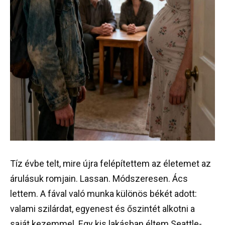
Tíz évbe telt, mire újra felépítettem az életemet az
árulásuk romjain. Lassan. Módszeresen. Ács
lettem. A fával való munka különös békét adott:
valami szilárdat, egyenest és őszintét alkotni a
saját kezemmel. Egy kis lakásban éltem Seattle-