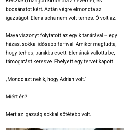
Reszkető hangon kimondta a nevemet, és
bocsánatot kért. Aztán végre elmondta az
igazságot. Elena soha nem volt terhes. Ő volt az.
Maya viszonyt folytatott az egyik tanárával – egy
házas, sokkal idősebb férfival. Amikor megtudta,
hogy terhes, pánikba esett. Elenának vallotta be,
támogatást keresve. Ehelyett egy tervet kapott.
„Mondd azt nekik, hogy Adrian volt.”
Miért én?
Mert az igazság sokkal sötétebb volt.