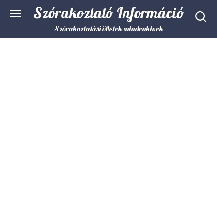
Skip
Szórakoztató Információ
to
content
Szórakoztatási ötletek mindenkinek