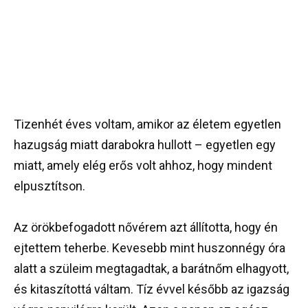
Tizenhét éves voltam, amikor az életem egyetlen
hazugság miatt darabokra hullott – egyetlen egy
miatt, amely elég erős volt ahhoz, hogy mindent
elpusztítson.
Az örökbefogadott nővérem azt állította, hogy én
ejtettem teherbe. Kevesebb mint huszonnégy óra
alatt a szüleim megtagadtak, a barátnőm elhagyott,
és kitaszítottá váltam. Tíz évvel később az igazság