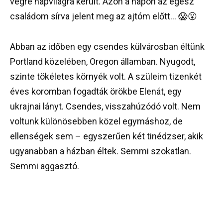
végre napvilágra került. Azon a napon az egész
családom sírva jelent meg az ajtóm előtt… 😱😮
Abban az időben egy csendes külvárosban éltünk
Portland közelében, Oregon államban. Nyugodt,
szinte tökéletes környék volt. A szüleim tizenkét
éves koromban fogadták örökbe Elenát, egy
ukrajnai lányt. Csendes, visszahúzódó volt. Nem
voltunk különösebben közel egymáshoz, de
ellenségek sem – egyszerűen két tinédzser, akik
ugyanabban a házban éltek. Semmi szokatlan.
Semmi aggasztó.