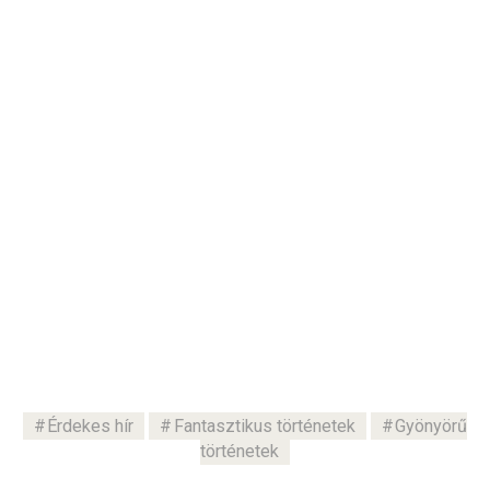
Érdekes hír
Fantasztikus történetek
Gyönyörű
történetek