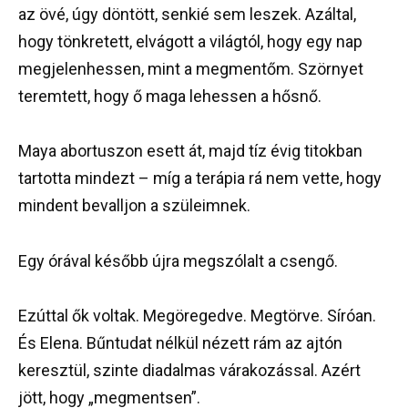
az övé, úgy döntött, senkié sem leszek. Azáltal,
hogy tönkretett, elvágott a világtól, hogy egy nap
megjelenhessen, mint a megmentőm. Szörnyet
teremtett, hogy ő maga lehessen a hősnő.
Maya abortuszon esett át, majd tíz évig titokban
tartotta mindezt – míg a terápia rá nem vette, hogy
mindent bevalljon a szüleimnek.
Egy órával később újra megszólalt a csengő.
Ezúttal ők voltak. Megöregedve. Megtörve. Síróan.
És Elena. Bűntudat nélkül nézett rám az ajtón
keresztül, szinte diadalmas várakozással. Azért
jött, hogy „megmentsen”.