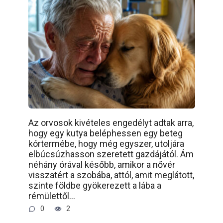
Az orvosok kivételes engedélyt adtak arra,
hogy egy kutya beléphessen egy beteg
kórtermébe, hogy még egyszer, utoljára
elbúcsúzhasson szeretett gazdájától. Ám
néhány órával később, amikor a nővér
visszatért a szobába, attól, amit meglátott,
szinte földbe gyökerezett a lába a
rémülettől…
0
2