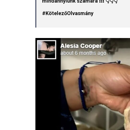
mindannyiunk számára ❗️❗❗ 👇👇👇
#KötelezőOlvasmány