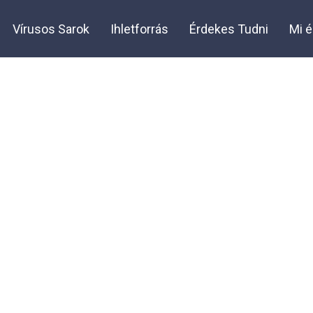
Vírusos Sarok
Ihletforrás
Érdekes Tudni
Mi é