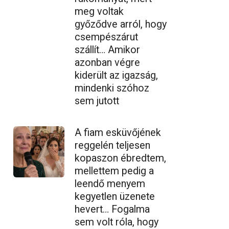
meg voltak
győződve arról, hogy
csempészárut
szállít… Amikor
azonban végre
kiderült az igazság,
mindenki szóhoz
sem jutott
A fiam esküvőjének
reggelén teljesen
kopaszon ébredtem,
mellettem pedig a
leendő menyem
kegyetlen üzenete
hevert… Fogalma
sem volt róla, hogy