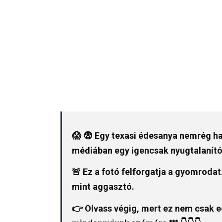
😱 😨 Egy texasi édesanya nemrég ha
médiában egy igencsak nyugtalanító 
🚨 Ez a fotó felforgatja a gyomrodat
mint aggasztó.
👉 Olvass végig, mert ez nem csak eg