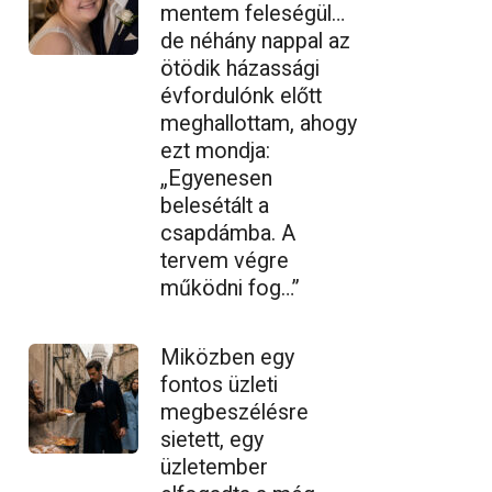
mentem feleségül…
de néhány nappal az
ötödik házassági
évfordulónk előtt
meghallottam, ahogy
ezt mondja:
„Egyenesen
belesétált a
csapdámba. A
tervem végre
működni fog…”
Miközben egy
fontos üzleti
megbeszélésre
sietett, egy
üzletember