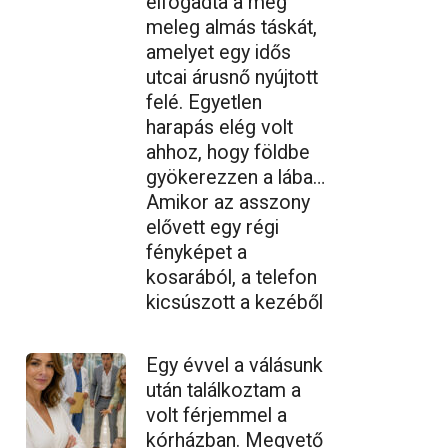
elfogadta a még
meleg almás táskát,
amelyet egy idős
utcai árusnő nyújtott
felé. Egyetlen
harapás elég volt
ahhoz, hogy földbe
gyökerezzen a lába…
Amikor az asszony
elővett egy régi
fényképet a
kosarából, a telefon
kicsúszott a kezéből
Egy évvel a válásunk
után találkoztam a
volt férjemmel a
kórházban. Megvető