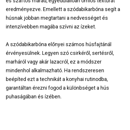
és szaftos marad, egyedülállóan omlós textúrát
eredményezve. Emellett a szódabikarbóna segít a
húsnak jobban megtartani a nedvességet és
intenzívebben magába szívni az ízeket.
A szódabikarbóna előnyei számos húsfajtánál
érvényesülnek. Legyen szó csirkéről, sertésről,
marháról vagy akár lazacról, ez a módszer
mindenhol alkalmazható. Ha rendszeresen
beépíted ezt a technikát a konyhai rutinodba,
garantáltan érezni fogod a különbséget a hús
puhaságában és ízében.