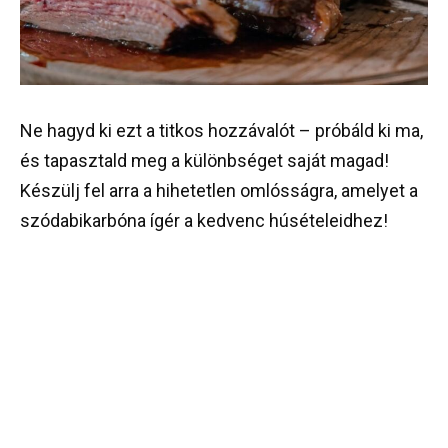
Ne hagyd ki ezt a titkos hozzávalót – próbáld ki ma,
és tapasztald meg a különbséget saját magad!
Készülj fel arra a hihetetlen omlósságra, amelyet a
szódabikarbóna ígér a kedvenc húsételeidhez!