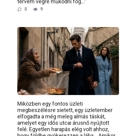
tervem végre működni fog…”
0
9
Miközben egy fontos üzleti
megbeszélésre sietett, egy üzletember
elfogadta a még meleg almás táskát,
amelyet egy idős utcai árusnő nyújtott
felé. Egyetlen harapás elég volt ahhoz,
hogy földbe gyökerezzen a lába… Amikor