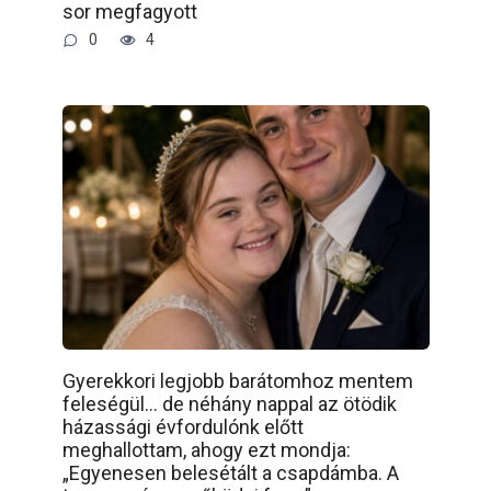
sor megfagyott
0
4
Gyerekkori legjobb barátomhoz mentem
feleségül… de néhány nappal az ötödik
házassági évfordulónk előtt
meghallottam, ahogy ezt mondja:
„Egyenesen belesétált a csapdámba. A