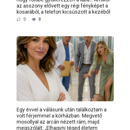
az asszony elővett egy régi fényképet a
kosarából, a telefon kicsúszott a kezéből
0
8
Egy évvel a válásunk után találkoztam a
volt férjemmel a kórházban. Megvető
mosollyal az arcán nézett rám, majd
megszólalt: „Elhagyni téged életem