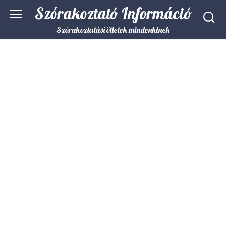
Skip
Szórakoztató Információ
to
content
Szórakoztatási ötletek mindenkinek