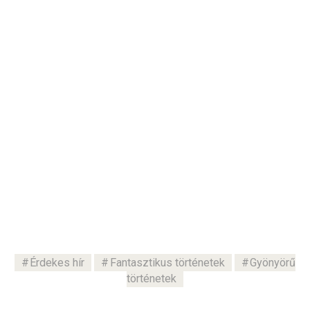
Érdekes hír
Fantasztikus történetek
Gyönyörű
történetek