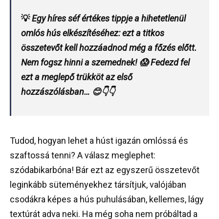
💡
Egy híres séf értékes tippje a hihetetlenül
omlós hús elkészítéséhez: ezt a titkos
összetevőt kell hozzáadnod még a főzés előtt.
Nem fogsz hinni a szemednek! 😱 Fedezd fel
ezt a meglepő trükköt az első
hozzászólásban… 😊👇👇
Tudod, hogyan lehet a húst igazán omlóssá és
szaftossá tenni? A válasz meglephet:
szódabikarbóna! Bár ezt az egyszerű összetevőt
leginkább süteményekhez társítjuk, valójában
csodákra képes a hús puhulásában, kellemes, lágy
textúrát adva neki. Ha még soha nem próbáltad a