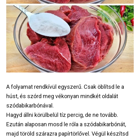
A folyamat rendkívül egyszerű. Csak öblítsd le a
húst, és szórd meg vékonyan mindkét oldalát
szódabikarbónával.
Hagyd állni körülbelül tíz percig, de ne tovább.
Ezután alaposan mosd le róla a szódabikarbónát,
majd töröld szárazra papírtörlővel. Végül készítsd