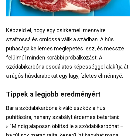
Képzeld el, hogy egy csirkemell mennyire
szaftossá és omlóssá válik a szádban. A hús
puhasága kellemes meglepetés lesz, és messze
felülmúl minden korábbi próbálkozást. A
szódabikarbóna csodálatos képességgel alakítja át
a rágós húsdarabokat egy lágy, ízletes élménnyé.
Tippek a legjobb eredményért
Bár a szódabikarbóna kiváló eszköz a hús
puhítására, néhány szabályt érdemes betartani:
✅ Mindig alaposan öblítsd le a szódabikarbónát –
ha túl sok marad rajta, keserű ízt hagyhat maga