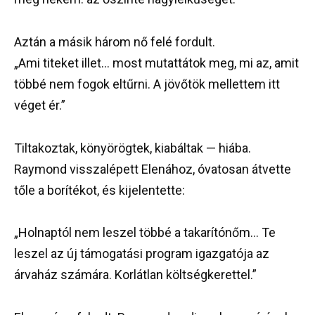
Aztán a másik három nő felé fordult.
„Ami titeket illet… most mutattátok meg, mi az, amit
többé nem fogok eltűrni. A jövőtök mellettem itt
véget ér.”
Tiltakoztak, könyörögtek, kiabáltak — hiába.
Raymond visszalépett Elenához, óvatosan átvette
tőle a borítékot, és kijelentette:
„Holnaptól nem leszel többé a takarítónőm… Te
leszel az új támogatási program igazgatója az
árvaház számára. Korlátlan költségkerettel.”