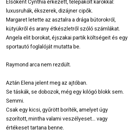
Elsőként Cynthia érkezett, telepakolt karokkal:
luxusruhák, ékszerek, dizájner cipők.
Margaret letette az asztalra a drága bútorokról,
kütyükről és arany étkészletről szóló számlákat.
Angela elit borokat, éjszakai partik költségeit és egy
sportautó foglalóját mutatta be.
Raymond arca nem rezdült.
Aztán Elena jelent meg az ajtóban.
Se táskák, se dobozok, még egy kilógó blokk sem.
Semmi.
Csak egy kicsi, gyűrött boríték, amelyet úgy
szorított, mintha valami veszélyeset… vagy
értékeset tartana benne.