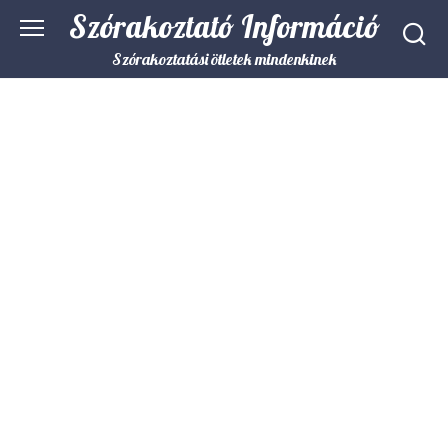
Skip
Szórakoztató Információ
to
content
Szórakoztatási ötletek mindenkinek