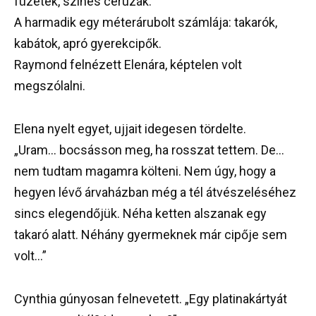
füzetek, színes ceruzák.
A harmadik egy méterárubolt számlája: takarók,
kabátok, apró gyerekcipők.
Raymond felnézett Elenára, képtelen volt
megszólalni.
Elena nyelt egyet, ujjait idegesen tördelte.
„Uram… bocsásson meg, ha rosszat tettem. De…
nem tudtam magamra költeni. Nem úgy, hogy a
hegyen lévő árvaházban még a tél átvészeléséhez
sincs elegendőjük. Néha ketten alszanak egy
takaró alatt. Néhány gyermeknek már cipője sem
volt…”
Cynthia gúnyosan felnevetett. „Egy platinakártyát