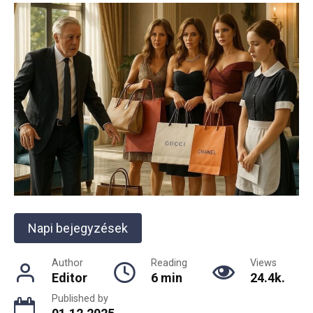
Napi bejegyzések
Author
Reading
Views
Editor
6 min
24.4k.
Published by