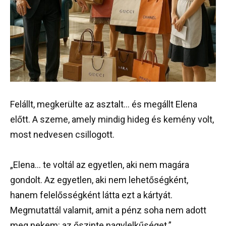
Felállt, megkerülte az asztalt… és megállt Elena
előtt. A szeme, amely mindig hideg és kemény volt,
most nedvesen csillogott.
„Elena… te voltál az egyetlen, aki nem magára
gondolt. Az egyetlen, aki nem lehetőségként,
hanem felelősségként látta ezt a kártyát.
Megmutattál valamit, amit a pénz soha nem adott
meg nekem: az őszinte nagylelkűséget.”