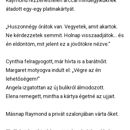
Raymond rezzenéstelen arccal mindegyiküknek
átadott egy-egy platinakártyát.
„Huszonnégy órátok van. Vegyetek, amit akartok.
Ne kérdezzetek semmit. Holnap visszaadjátok… és
én eldöntöm, mit jelent ez a jövőtökre nézve.”
Cynthia felragyogott, már hívta is a barátnőit.
Margaret motyogva indult el: „Végre az én
lehetőségem!”
Angela izgatottan az új bulikról álmodozott.
Elena remegett, mintha a kártya égetné az ujjait.
Másnap Raymond a privát szalonjában várta őket.