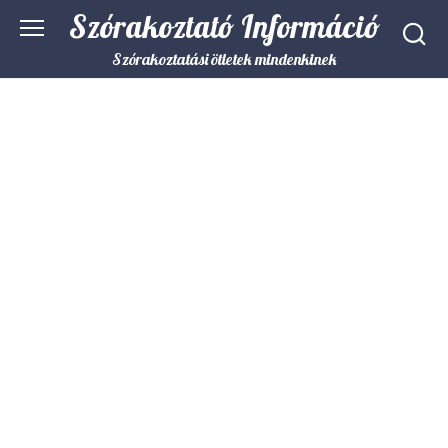
Skip
Szórakoztató Információ
to
content
Szórakoztatási ötletek mindenkinek