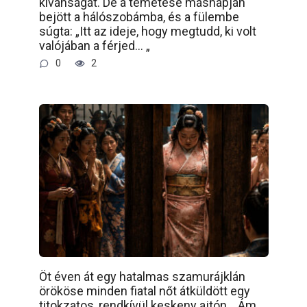
kívánságát. De a temetése másnapján
bejött a hálószobámba, és a fülembe
súgta: „Itt az ideje, hogy megtudd, ki volt
valójában a férjed… „
0
2
Öt éven át egy hatalmas szamurájklán
örököse minden fiatal nőt átküldött egy
titokzatos, rendkívül keskeny ajtón… Ám