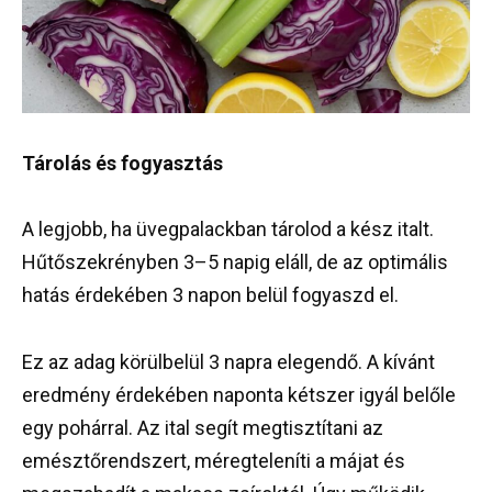
Tárolás és fogyasztás
A legjobb, ha üvegpalackban tárolod a kész italt.
Hűtőszekrényben 3–5 napig eláll, de az optimális
hatás érdekében 3 napon belül fogyaszd el.
Ez az adag körülbelül 3 napra elegendő. A kívánt
eredmény érdekében naponta kétszer igyál belőle
egy pohárral. Az ital segít megtisztítani az
emésztőrendszert, méregteleníti a májat és