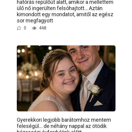
hatórás repülőút alatt, amikor a mellettem
ülő nő ingerülten felsóhajtott… Aztán
kimondott egy mondatot, amitől az egész
sor megfagyott
0
448
Gyerekkori legjobb barátomhoz mentem
feleségül… de néhány nappal az ötödik