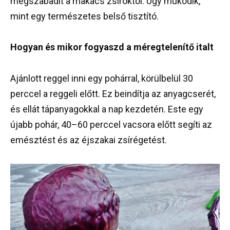
megszabadít a makacs zsíroktól. Úgy működik,
mint egy természetes belső tisztító.
Hogyan és mikor fogyaszd a méregtelenítő italt
Ajánlott reggel inni egy pohárral, körülbelül 30
perccel a reggeli előtt. Ez beindítja az anyagcserét,
és ellát tápanyagokkal a nap kezdetén. Este egy
újabb pohár, 40–60 perccel vacsora előtt segíti az
emésztést és az éjszakai zsírégetést.