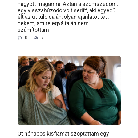
hagyott magamra. Aztán a szomszédom,
egy visszahúzódó volt seriff, aki egyedül
élt az út túloldalán, olyan ajánlatot tett
nekem, amire egyáltalán nem
számítottam
0
7
Öt hónapos kisfiamat szoptattam egy