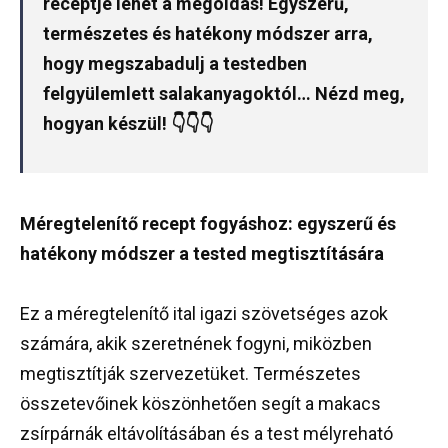
receptje lehet a megoldás! Egyszerű,
természetes és hatékony módszer arra,
hogy megszabadulj a testedben
felgyülemlett salakanyagoktól… Nézd meg,
hogyan készül! 👇👇👇
Méregtelenítő recept fogyáshoz: egyszerű és
hatékony módszer a tested megtisztítására
Ez a méregtelenítő ital igazi szövetséges azok
számára, akik szeretnének fogyni, miközben
megtisztítják szervezetüket. Természetes
összetevőinek köszönhetően segít a makacs
zsírpárnák eltávolításában és a test mélyreható