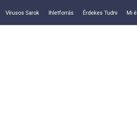
Vírusos Sarok
Ihletforrás
Érdekes Tudni
Mi é