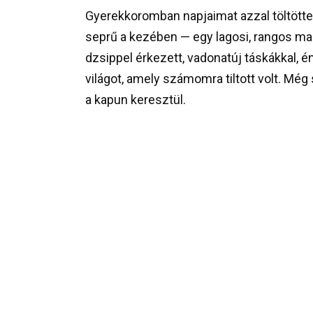
Gyerekkoromban napjaimat azzal töltött
seprű a kezében — egy lagosi, rangos ma
dzsippel érkezett, vadonatúj táskákkal, én
világot, amely számomra tiltott volt. M
a kapun keresztül.