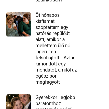
Öt hónapos
kisfiamat
szoptattam egy
hatórás repülőút
alatt, amikor a
mellettem ülő nő
ingerülten
felsóhajtott… Aztán
kimondott egy
mondatot, amitől az
egész sor
megfagyott
Gyerekkori legjobb
barátomhoz