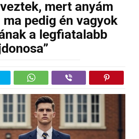
veztek, mert anyám
… ma pedig én vagyok
ának a legfiatalabb
ajdonosa”