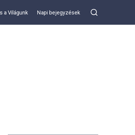
és a serpenyőm
visszanyerte régi fényét
s a Világunk
Napi bejegyzések