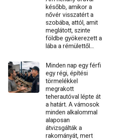
később, amikor a
nővér visszatért a
szobába, attól, amit
meglátott, szinte
földbe gyökerezett a
lába a rémülettől…
Minden nap egy férfi
egy régi, építési
törmelékkel
megrakott
teherautóval lépte át
a határt. A vámosok
minden alkalommal
alaposan
átvizsgálták a
rakományát, mert