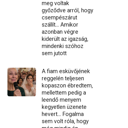
meg voltak
győződve arról, hogy
csempészárut
szállít… Amikor
azonban végre
kiderült az igazság,
mindenki szóhoz
sem jutott
A fiam esküvőjének
reggelén teljesen
kopaszon ébredtem,
mellettem pedig a
leendő menyem
kegyetlen üzenete
hevert… Fogalma
sem volt róla, hogy