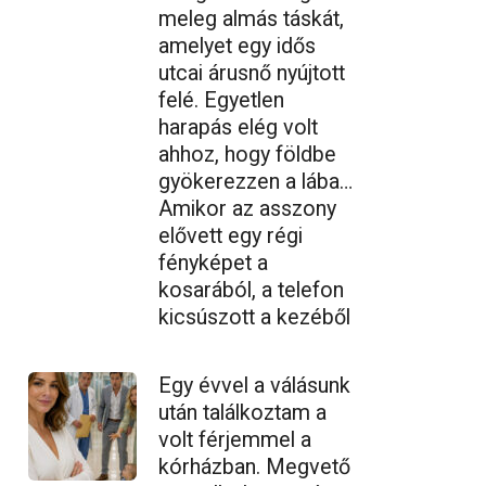
meleg almás táskát,
amelyet egy idős
utcai árusnő nyújtott
felé. Egyetlen
harapás elég volt
ahhoz, hogy földbe
gyökerezzen a lába…
Amikor az asszony
elővett egy régi
fényképet a
kosarából, a telefon
kicsúszott a kezéből
Egy évvel a válásunk
után találkoztam a
volt férjemmel a
kórházban. Megvető