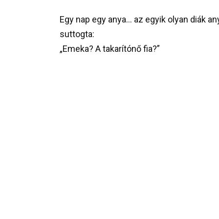
Egy nap egy anya… az egyik olyan diák an
suttogta:
„Emeka? A takarítónő fia?”