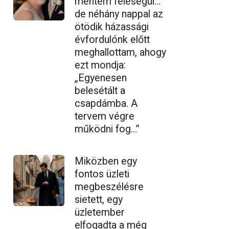
mentem feleségül…
de néhány nappal az
ötödik házassági
évfordulónk előtt
meghallottam, ahogy
ezt mondja:
„Egyenesen
belesétált a
csapdámba. A
tervem végre
működni fog…”
Miközben egy
fontos üzleti
megbeszélésre
sietett, egy
üzletember
elfogadta a még