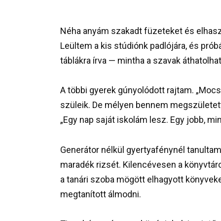
Néha anyám szakadt füzeteket és elhaszn
Leültem a kis stúdiónk padlójára, és pró
táblákra írva — mintha a szavak áthatolha
A többi gyerek gúnyolódott rajtam. „Mocsok
szüleik. De mélyen bennem megszületett
„Egy nap saját iskolám lesz. Egy jobb, min
Generátor nélkül gyertyafénynél tanulta
maradék rizsét. Kilencévesen a könyvtár
a tanári szoba mögött elhagyott könyvek
megtanított álmodni.