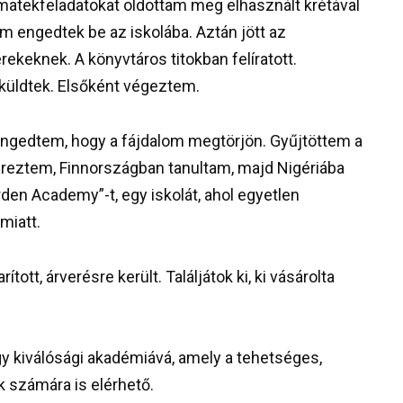
atekfeladatokat oldottam meg elhasznált krétával
 engedtek be az iskolába. Aztán jött az
ekeknek. A könyvtáros titokban felíratott.
üldtek. Elsőként végeztem.
engedtem, hogy a fájdalom megtörjön. Gyűjtöttem a
reztem, Finnországban tanultam, majd Nigériába
den Academy”-t, egy iskolát, ahol egyetlen
miatt.
tott, árverésre került. Találjátok ki, ki vásárolta
gy kiválósági akadémiává, amely a tehetséges,
 számára is elérhető.