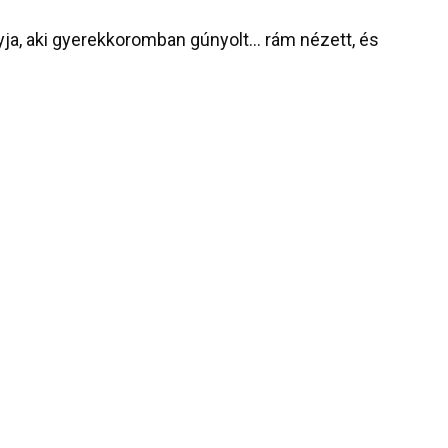
yja, aki gyerekkoromban gúnyolt… rám nézett, és