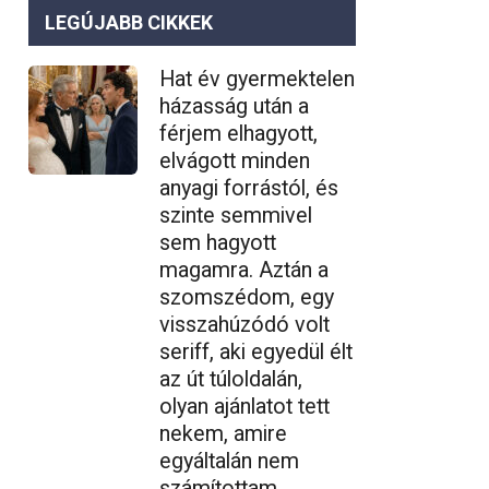
LEGÚJABB CIKKEK
Hat év gyermektelen
házasság után a
férjem elhagyott,
elvágott minden
anyagi forrástól, és
szinte semmivel
sem hagyott
magamra. Aztán a
szomszédom, egy
visszahúzódó volt
seriff, aki egyedül élt
az út túloldalán,
olyan ajánlatot tett
nekem, amire
egyáltalán nem
számítottam