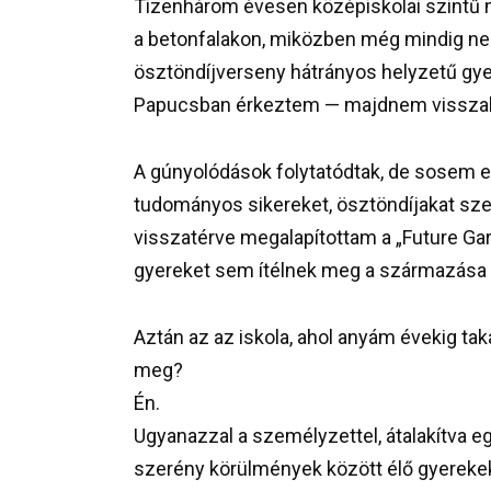
Tizenhárom évesen középiskolai szintű m
a betonfalakon, miközben még mindig nem
ösztöndíjverseny hátrányos helyzetű gyer
Papucsban érkeztem — majdnem visszak
A gúnyolódások folytatódtak, de sosem 
tudományos sikereket, ösztöndíjakat sze
visszatérve megalapítottam a „Future Gar
gyereket sem ítélnek meg a származása 
Aztán az az iskola, ahol anyám évekig takarí
meg?
Én.
Ugyanazzal a személyzettel, átalakítva e
szerény körülmények között élő gyerekek