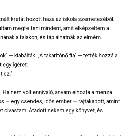
ált krétát hozott haza az iskola szemeteséből.
báltam megfejteni mindent, amit elképzeltem a
tnának a falakon, és táplálhatnák az elmém.
” — kiabálták. „A takarítónő fia” — tették hozzá a
 egy ígéret:
t ez.”
m. Ha nem volt ennivaló, anyám elhozta a menza
os — egy csendes, idős ember — rajtakapott, amint
et olvastam. Átadott nekem egy könyvet, és