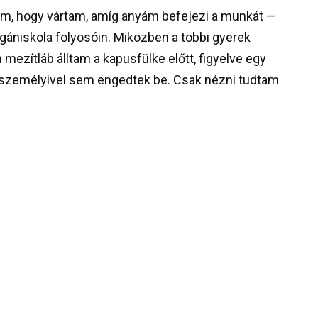
em, hogy vártam, amíg anyám befejezi a munkát —
gániskola folyosóin. Miközben a többi gyerek
 mezítláb álltam a kapusfülke előtt, figyelve egy
ég személyivel sem engedtek be. Csak nézni tudtam