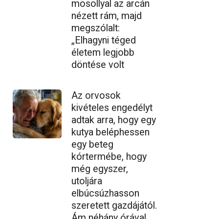
mosollyal az arcán
nézett rám, majd
megszólalt:
„Elhagyni téged
életem legjobb
döntése volt
Az orvosok
kivételes engedélyt
adtak arra, hogy egy
kutya beléphessen
egy beteg
kórtermébe, hogy
még egyszer,
utoljára
elbúcsúzhasson
szeretett gazdájától.
Ám néhány órával