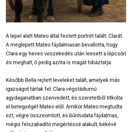
A lepel alatt Mateo által festett portrét talált: Clarát.
A meglepett Mateo fájdalmasan bevallotta, hogy
Clara egy heves veszekedés után leesett a lépcsőn
és meghalt, ő pedig azóta is magát hibáztatja.
Később Bella rejtett leveleket talált, amelyek más
igazságot tártak fel: Clara végstádiumú
agydaganatban szenvedett, és szeretetből titkolta
el betegségét Mateo elől. Amikor Mateo megtudta
ezt, végre összeomlott, és bűntudata fájdalmas,
mégis felszabadító megértéssé alakult, békévé