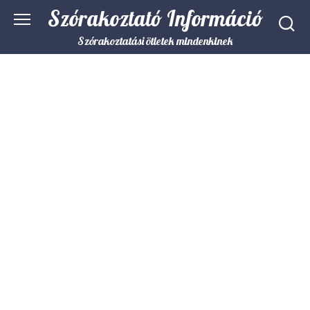
Skip
Szórakoztató Információ
to
content
Szórakoztatási ötletek mindenkinek