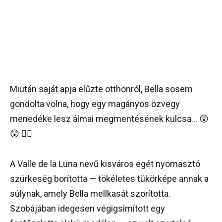
Miután saját apja elűzte otthonról, Bella sosem
gondolta volna, hogy egy magányos özvegy
menedéke lesz álmai megmentésének kulcsa… 😲
😲 👇🏻
A Valle de la Luna nevű kisváros egét nyomasztó
szürkeség borította — tökéletes tükörképe annak a
súlynak, amely Bella mellkasát szorította.
Szobájában idegesen végigsimított egy