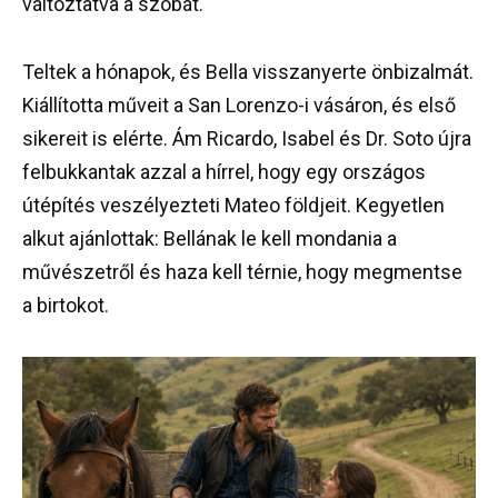
változtatva a szobát.
Teltek a hónapok, és Bella visszanyerte önbizalmát.
Kiállította műveit a San Lorenzo-i vásáron, és első
sikereit is elérte. Ám Ricardo, Isabel és Dr. Soto újra
felbukkantak azzal a hírrel, hogy egy országos
útépítés veszélyezteti Mateo földjeit. Kegyetlen
alkut ajánlottak: Bellának le kell mondania a
művészetről és haza kell térnie, hogy megmentse
a birtokot.