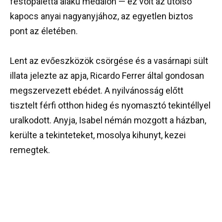
festőpaletta alakú medálon — ez volt az utolsó
kapocs anyai nagyanyjához, az egyetlen biztos
pont az életében.
Lent az evőeszközök csörgése és a vasárnapi sült
illata jelezte az apja, Ricardo Ferrer által gondosan
megszervezett ebédet. A nyilvánosság előtt
tisztelt férfi otthon hideg és nyomasztó tekintéllyel
uralkodott. Anyja, Isabel némán mozgott a házban,
kerülte a tekinteteket, mosolya kihunyt, kezei
remegtek.