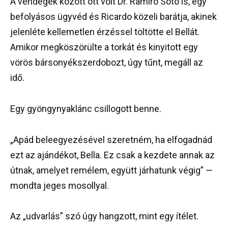
A vendégek között ott volt Dr. Ramiro Soto is, egy
befolyásos ügyvéd és Ricardo közeli barátja, akinek
jelenléte kellemetlen érzéssel töltötte el Bellát.
Amikor megköszörülte a torkát és kinyitott egy
vörös bársonyékszerdobozt, úgy tűnt, megáll az
idő.
Egy gyöngynyaklánc csillogott benne.
„Apád beleegyezésével szeretném, ha elfogadnád
ezt az ajándékot, Bella. Ez csak a kezdete annak az
útnak, amelyet remélem, együtt járhatunk végig” —
mondta jeges mosollyal.
Az „udvarlás” szó úgy hangzott, mint egy ítélet.