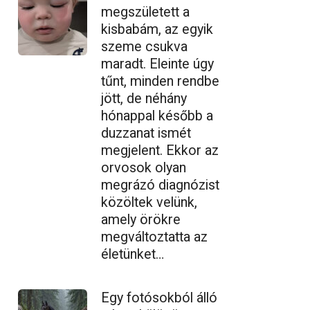
megszületett a
kisbabám, az egyik
szeme csukva
maradt. Eleinte úgy
tűnt, minden rendbe
jött, de néhány
hónappal később a
duzzanat ismét
megjelent. Ekkor az
orvosok olyan
megrázó diagnózist
közöltek velünk,
amely örökre
megváltoztatta az
életünket…
Egy fotósokból álló