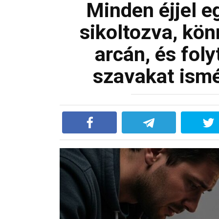
Minden éjjel e
sikoltozva, kön
arcán, és fol
szavakat ismé