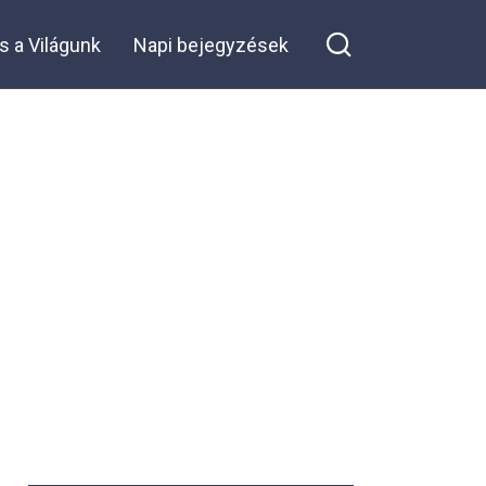
okból: hogy örököljem
n Facebook
a vagyonát… De ami az
s a Világunk
Napi bejegyzések
első nászéjszakánkon
történt, mélyen
megrázott…