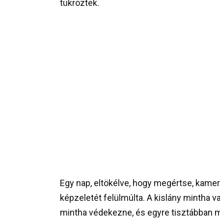
tükröztek.
Egy nap, eltökélve, hogy megértse, kamerá
képzeletét felülmúlta. A kislány mintha val
mintha védekezne, és egyre tisztábban 