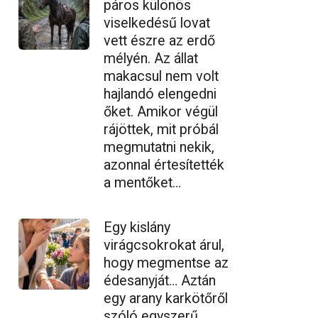
páros különös
viselkedésű lovat
vett észre az erdő
mélyén. Az állat
makacsul nem volt
hajlandó elengedni
őket. Amikor végül
rájöttek, mit próbál
megmutatni nekik,
azonnal értesítették
a mentőket…
Egy kislány
virágcsokrokat árul,
hogy megmentse az
édesanyját… Aztán
egy arany karkötőről
szóló egyszerű