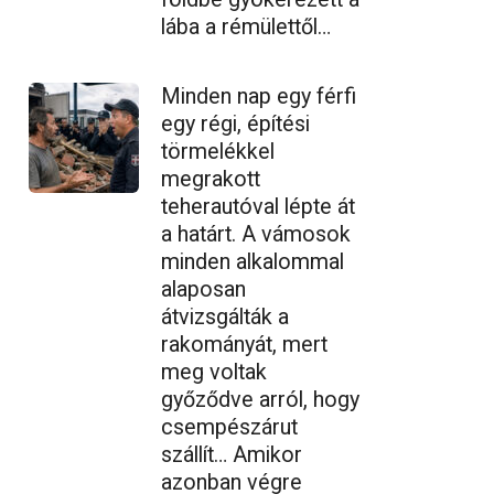
lába a rémülettől…
Minden nap egy férfi
egy régi, építési
törmelékkel
megrakott
teherautóval lépte át
a határt. A vámosok
minden alkalommal
alaposan
átvizsgálták a
rakományát, mert
meg voltak
győződve arról, hogy
csempészárut
szállít… Amikor
azonban végre