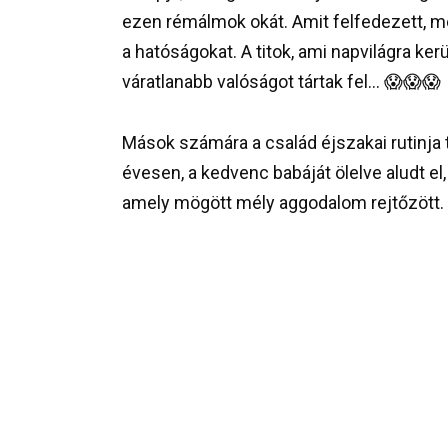
ezen rémálmok okát. Amit felfedezett, me
a hatóságokat. A titok, ami napvilágra ker
váratlanabb valóságot tártak fel… 😱😱😱
Mások számára a család éjszakai rutinja t
évesen, a kedvenc babáját ölelve aludt el,
amely mögött mély aggodalom rejtőzött. 