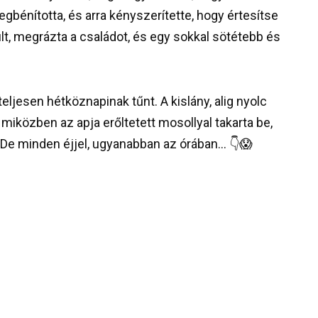
gbénította, és arra kényszerítette, hogy értesítse
ült, megrázta a családot, és egy sokkal sötétebb és
eljesen hétköznapinak tűnt. A kislány, alig nyolc
 miközben az apja erőltetett mosollyal takarta be,
De minden éjjel, ugyanabban az órában… 👇😱