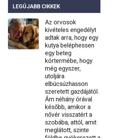
LEGÚJABB CIKKEK
Az orvosok
kivételes engedélyt
adtak arra, hogy egy
kutya beléphessen
egy beteg
kórtermébe, hogy
még egyszer,
utoljára
elbúcsúzhasson
szeretett gazdájától.
Ám néhány órával
később, amikor a
nővér visszatért a
szobába, attól, amit
meglátott, szinte
földbe gyökerezett a