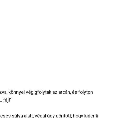
zva, könnyei végigfolytak az arcán, és folyton
 fáj!”
sés súlya alatt, végül úgy döntött, hogy kideríti