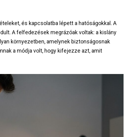
vételeket, és kapcsolatba lépett a hatóságokkal. A
ndult. A felfedezések megrázóak voltak: a kislány
 olyan környezetben, amelynek biztonságosnak
annak a módja volt, hogy kifejezze azt, amit