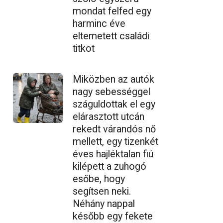
mondat felfed egy
harminc éve
eltemetett családi
titkot
Miközben az autók
nagy sebességgel
száguldottak el egy
elárasztott utcán
rekedt várandós nő
mellett, egy tizenkét
éves hajléktalan fiú
kilépett a zuhogó
esőbe, hogy
segítsen neki.
Néhány nappal
később egy fekete