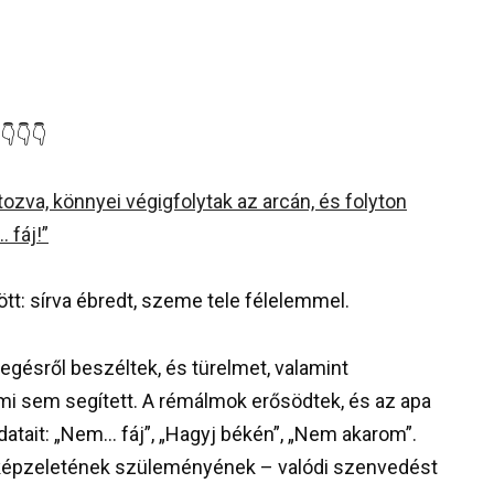
👇👇👇
tt: sírva ébredt, szeme tele félelemmel.
egésről beszéltek, és türelmet, valamint
mi sem segített. A rémálmok erősödtek, és az apa
datait: „Nem… fáj”, „Hagyj békén”, „Nem akarom”.
képzeletének szüleményének – valódi szenvedést