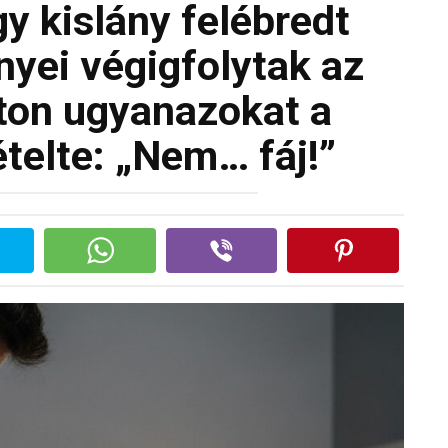
gy kislány felébredt
nyei végigfolytak az
yton ugyanazokat a
telte: „Nem… fáj!”