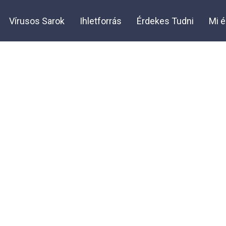
Share o
Vírusos Sarok
Ihletforrás
Érdekes Tudni
Mi é