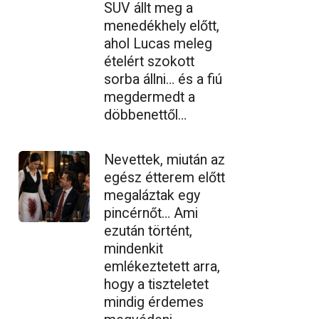
SUV állt meg a
menedékhely előtt,
ahol Lucas meleg
ételért szokott
sorba állni… és a fiú
megdermedt a
döbbenettől…
Nevettek, miután az
egész étterem előtt
megaláztak egy
pincérnőt… Ami
ezután történt,
mindenkit
emlékeztetett arra,
hogy a tiszteletet
mindig érdemes