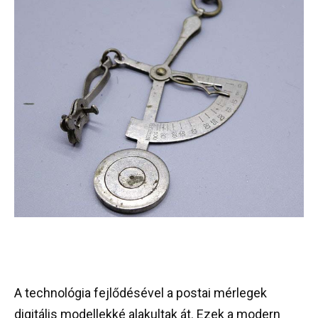
A technológia fejlődésével a postai mérlegek
digitális modellekké alakultak át. Ezek a modern