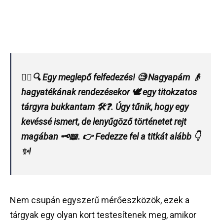
🕵️‍♂️🔍 Egy meglepő felfedezés! 🧐 Nagyapám 👴
hagyatékának rendezésekor 🕊️ egy titokzatos
tárgyra bukkantam 🛠️❓. Úgy tűnik, hogy egy
kevéssé ismert, de lenyűgöző történetet rejt
magában 🗝️📖. 👉 Fedezze fel a titkát alább 👇
✨!
Nem csupán egyszerű mérőeszközök, ezek a
tárgyak egy olyan kort testesítenek meg, amikor