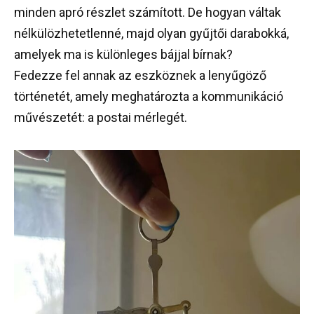
minden apró részlet számított. De hogyan váltak
nélkülözhetetlenné, majd olyan gyűjtői darabokká,
amelyek ma is különleges bájjal bírnak?
Fedezze fel annak az eszköznek a lenyűgöző
történetét, amely meghatározta a kommunikáció
művészetét: a postai mérlegét.