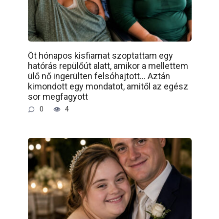
Öt hónapos kisfiamat szoptattam egy
hatórás repülőút alatt, amikor a mellettem
ülő nő ingerülten felsóhajtott… Aztán
kimondott egy mondatot, amitől az egész
sor megfagyott
0
4