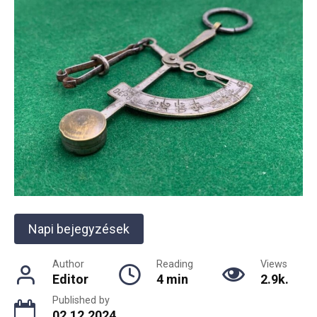
Napi bejegyzések
Author
Reading
Views
Editor
4 min
2.9k.
Published by
02.12.2024