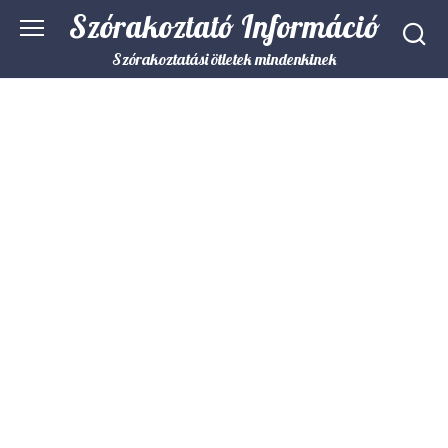
Skip
Szórakoztató Információ
to
content
Szórakoztatási ötletek mindenkinek