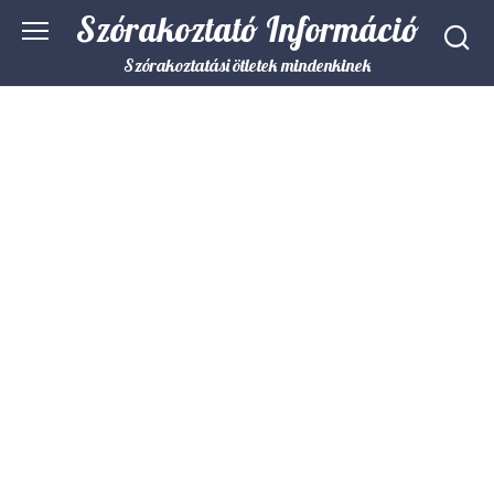
Skip
Szórakoztató Információ
to
content
Szórakoztatási ötletek mindenkinek