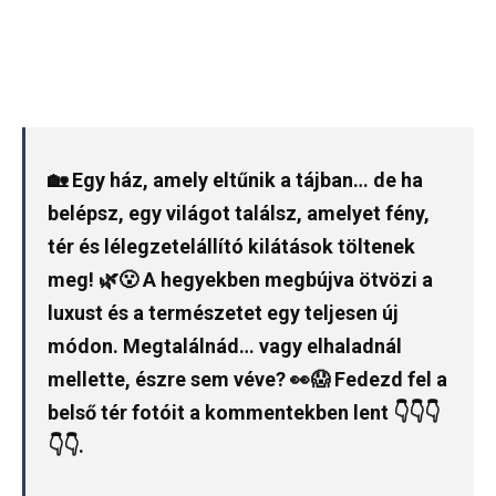
🏡 Egy ház, amely eltűnik a tájban… de ha
belépsz, egy világot találsz, amelyet fény,
tér és lélegzetelállító kilátások töltenek
meg! 🌿😮 A hegyekben megbújva ötvözi a
luxust és a természetet egy teljesen új
módon. Megtalálnád… vagy elhaladnál
mellette, észre sem véve? 👀😱 Fedezd fel a
belső tér fotóit a kommentekben lent 👇👇👇
👇👇.