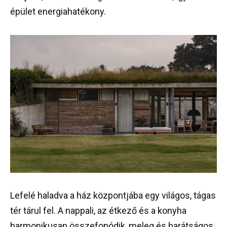
épület energiahatékony.
Lefelé haladva a ház központjába egy világos, tágas
tér tárul fel. A nappali, az étkező és a konyha
harmonikusan összefonódik, meleg és barátságos