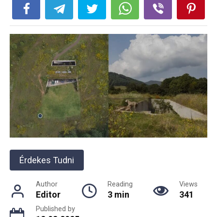
Érdekes Tudni
Author
Reading
Views
Editor
3 min
341
Published by