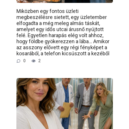
Miközben egy fontos üzleti
megbeszélésre sietett, egy üzletember
elfogadta a még meleg almás táskát,
amelyet egy idős utcai árusnő nyújtott
felé. Egyetlen harapás elég volt ahhoz,
hogy földbe gyökerezzen a lába… Amikor
az asszony elővett egy régi fényképet a
kosarából, a telefon kicsúszott a kezéből
0
2