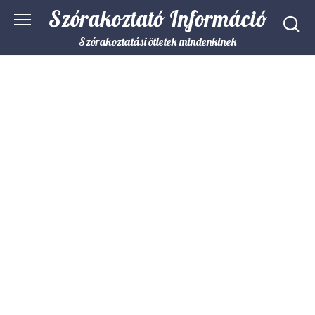
Skip
Szórakoztató Információ
to
content
Szórakoztatási ötletek mindenkinek