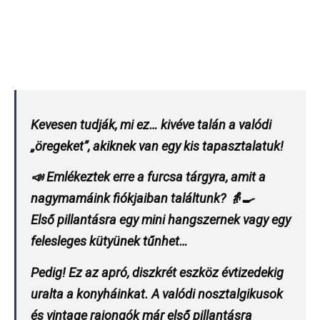
Kevesen tudják, mi ez… kivéve talán a valódi
„öregeket”, akiknek van egy kis tapasztalatuk!
📣 Emlékeztek erre a furcsa tárgyra, amit a
nagymamáink fiókjaiban találtunk? 👵🍳
Első pillantásra egy mini hangszernek vagy egy
felesleges kütyünek tűnhet…
Pedig! Ez az apró, diszkrét eszköz évtizedekig
uralta a konyháinkat. A valódi nosztalgikusok
és vintage rajongók már első pillantásra