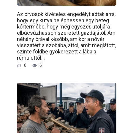
Az orvosok kivételes engedélyt adtak arra,
hogy egy kutya beléphessen egy beteg
kórtermébe, hogy még egyszer, utoljára
elbúcsúzhasson szeretett gazdájától. Ám
néhány órával később, amikor a nővér
visszatért a szobába, attól, amit meglátott,
szinte földbe gyökerezett a lába a
rémülettől…
0
6