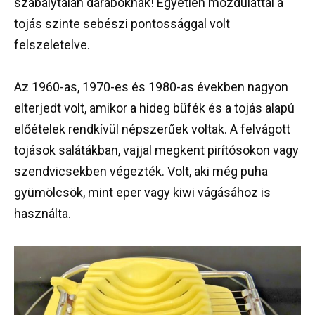
szabálytalan daraboknak! Egyetlen mozdulattal a
tojás szinte sebészi pontossággal volt
felszeletelve.
Az 1960-as, 1970-es és 1980-as években nagyon
elterjedt volt, amikor a hideg büfék és a tojás alapú
előételek rendkívül népszerűek voltak. A felvágott
tojások salátákban, vajjal megkent pirítósokon vagy
szendvicsekben végezték. Volt, aki még puha
gyümölcsök, mint eper vagy kiwi vágásához is
használta.