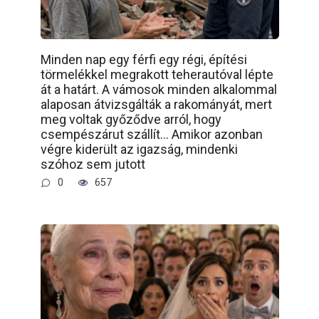
Minden nap egy férfi egy régi, építési
törmelékkel megrakott teherautóval lépte
át a határt. A vámosok minden alkalommal
alaposan átvizsgálták a rakományát, mert
meg voltak győződve arról, hogy
csempészárut szállít… Amikor azonban
végre kiderült az igazság, mindenki
szóhoz sem jutott
0
657