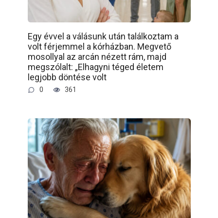
Egy évvel a válásunk után találkoztam a
volt férjemmel a kórházban. Megvető
mosollyal az arcán nézett rám, majd
megszólalt: „Elhagyni téged életem
legjobb döntése volt
0
361