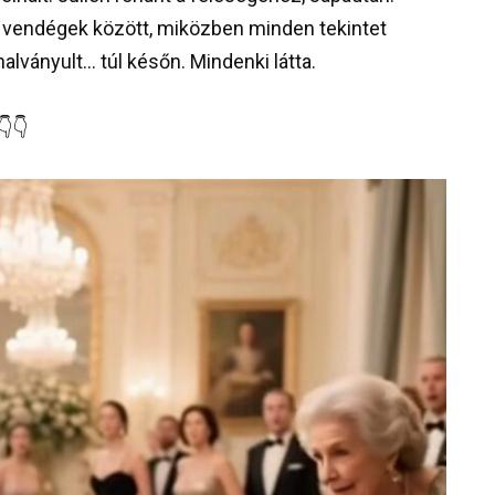
ki a vendégek között, miközben minden tekintet
alványult… túl későn. Mindenki látta.
👇👇