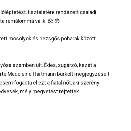
őléptetést, tiszteletére rendezett családi
te rémálommá válik. 😱 😨
őltetett mosolyok és pezsgős poharak között
anyósa szemben ült. Édes, sugárzó, kezét a
rte Madeleine Hartmann burkolt megjegyzéseit.
em fogadta el ezt a fiatal nőt, aki szerény
kedvesek, mély megvetést rejtettek.