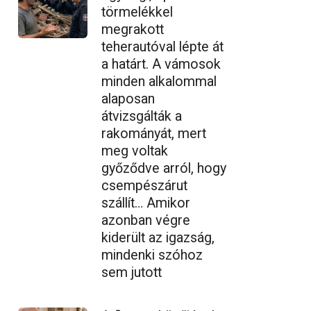
törmelékkel
megrakott
teherautóval lépte át
a határt. A vámosok
minden alkalommal
alaposan
átvizsgálták a
rakományát, mert
meg voltak
győződve arról, hogy
csempészárut
szállít… Amikor
azonban végre
kiderült az igazság,
mindenki szóhoz
sem jutott