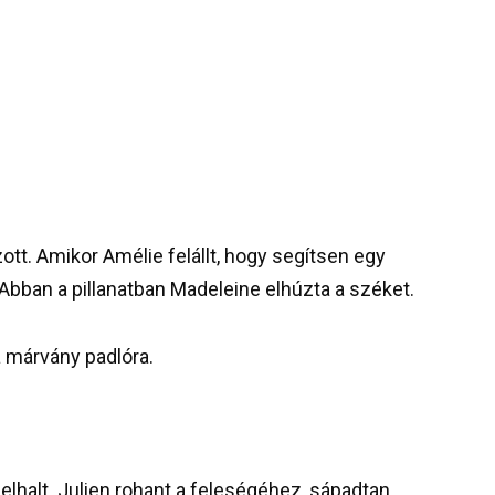
ott. Amikor Amélie felállt, hogy segítsen egy
 Abban a pillanatban Madeleine elhúzta a széket.
a márvány padlóra.
halt. Julien rohant a feleségéhez, sápadtan.