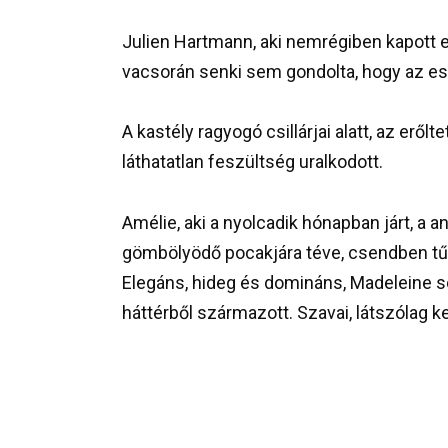
Julien Hartmann, aki nemrégiben kapott el
vacsorán senki sem gondolta, hogy az es
A kastély ragyogó csillárjai alatt, az er
láthatatlan feszültség uralkodott.
Amélie, aki a nyolcadik hónapban járt, a 
gömbölyödő pocakjára téve, csendben tű
Elegáns, hideg és domináns, Madeleine sos
háttérből származott. Szavai, látszólag 