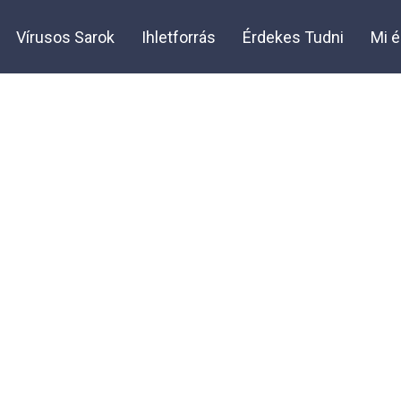
Vírusos Sarok
Ihletforrás
Érdekes Tudni
Mi é