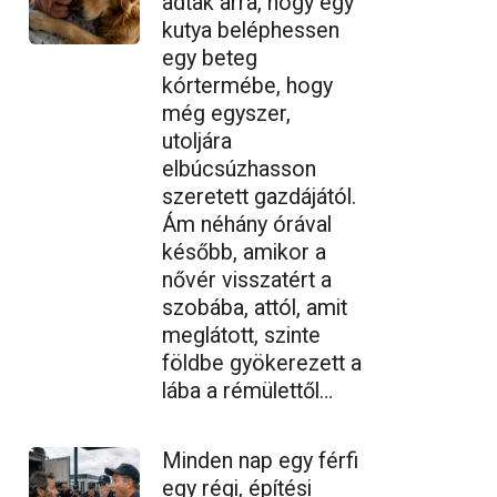
adtak arra, hogy egy
kutya beléphessen
egy beteg
kórtermébe, hogy
még egyszer,
utoljára
elbúcsúzhasson
szeretett gazdájától.
Ám néhány órával
később, amikor a
nővér visszatért a
szobába, attól, amit
meglátott, szinte
földbe gyökerezett a
lába a rémülettől…
Minden nap egy férfi
egy régi, építési