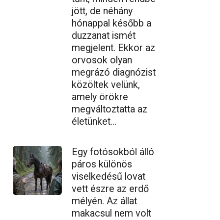
jött, de néhány
hónappal később a
duzzanat ismét
megjelent. Ekkor az
orvosok olyan
megrázó diagnózist
közöltek velünk,
amely örökre
megváltoztatta az
életünket…
Egy fotósokból álló
páros különös
viselkedésű lovat
vett észre az erdő
mélyén. Az állat
makacsul nem volt