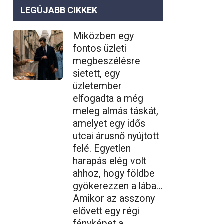
LEGÚJABB CIKKEK
Miközben egy
fontos üzleti
megbeszélésre
sietett, egy
üzletember
elfogadta a még
meleg almás táskát,
amelyet egy idős
utcai árusnő nyújtott
felé. Egyetlen
harapás elég volt
ahhoz, hogy földbe
gyökerezzen a lába…
Amikor az asszony
elővett egy régi
fényképet a