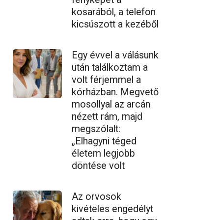
kosarából, a telefon
kicsúszott a kezéből
Egy évvel a válásunk
után találkoztam a
volt férjemmel a
kórházban. Megvető
mosollyal az arcán
nézett rám, majd
megszólalt:
„Elhagyni téged
életem legjobb
döntése volt
Az orvosok
kivételes engedélyt