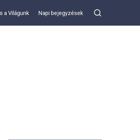
a fotók is ezt
bizonyítják!
s a Világunk
Napi bejegyzések