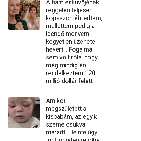
A fiam esküvőjének
reggelén teljesen
kopaszon ébredtem,
mellettem pedig a
leendő menyem
kegyetlen üzenete
hevert… Fogalma
sem volt róla, hogy
még mindig én
rendelkeztem 120
millió dollár felett
Amikor
megszületett a
kisbabám, az egyik
szeme csukva
maradt. Eleinte úgy
tűnt, minden rendbe