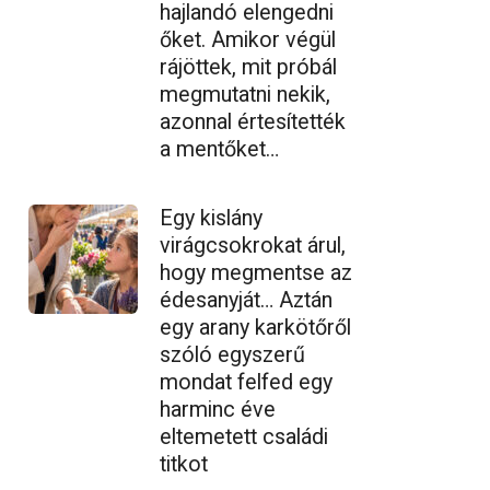
hajlandó elengedni
őket. Amikor végül
rájöttek, mit próbál
megmutatni nekik,
azonnal értesítették
a mentőket…
Egy kislány
virágcsokrokat árul,
hogy megmentse az
édesanyját… Aztán
egy arany karkötőről
szóló egyszerű
mondat felfed egy
harminc éve
eltemetett családi
titkot