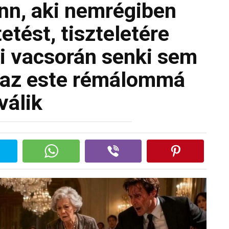
nn, aki nemrégiben
etést, tiszteletére
di vacsorán senki sem
 az este rémálommá
válik