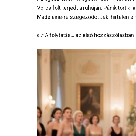
Vörös folt terjedt a ruháján. Pánik tört 
Madeleine-re szegeződött, aki hirtelen elh
👉 A folytatás… az első hozzászólásban 