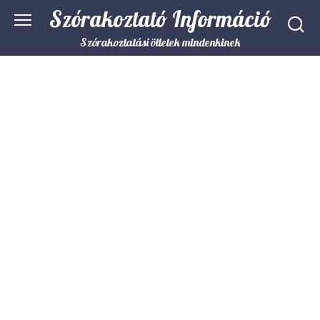
Skip
Szórakoztató Információ
to
content
Szórakoztatási ötletek mindenkinek