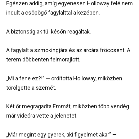
Egészen addig, amíg egyenesen Holloway felé nem
indult a csöpögő fagylalttal a kezében.
A biztonságiak túl későn reagáltak.
A fagylalt a szmokingjára és az arcára fröccsent. A
terem döbbenten felmorajlott.
„Mi a fene ez?!” — ordította Holloway, miközben
törölgette a szemét.
Két őr megragadta Emmát, miközben több vendég
már videóra vette a jelenetet.
„Már megint egy gyerek, aki figyelmet akar” —