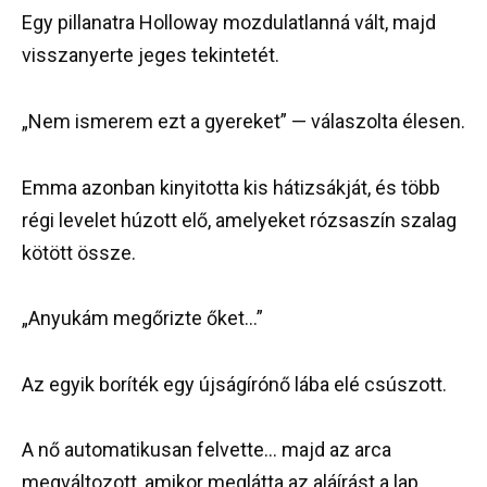
Egy pillanatra Holloway mozdulatlanná vált, majd
visszanyerte jeges tekintetét.
„Nem ismerem ezt a gyereket” — válaszolta élesen.
Emma azonban kinyitotta kis hátizsákját, és több
régi levelet húzott elő, amelyeket rózsaszín szalag
kötött össze.
„Anyukám megőrizte őket…”
Az egyik boríték egy újságírónő lába elé csúszott.
A nő automatikusan felvette… majd az arca
megváltozott, amikor meglátta az aláírást a lap