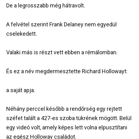
De a legrosszabb még hátravolt.
A felvétel szerint Frank Delaney nem egyedül
cselekedett.
Valaki más is részt vett ebben a rémálomban.
És ez a név megdermesztette Richard Hollowayt:
a saját apja.
Néhány perccel később a rendőrség egy rejtett
széfet talált a 427-es szoba tükrének mögött. Belül
egy videó volt, amely képes lett volna elpusztítani
az egész Holloway családot.