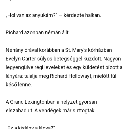
„Hol van az anyukám?” — kérdezte halkan.
Richard azonban némán állt.
Néhány órával korábban a St. Mary’s kórházban
Evelyn Carter súlyos betegséggel küzdött. Nagyon
legyengülve régi leveleket és egy küldetést bízott a
lányára: találja meg Richard Hollowayt, mielőtt túl
késő lenne.
A Grand Lexingtonban a helyzet gyorsan
elszabadult. A vendégek már suttogtak:
„Ez a kislány a lánya?”