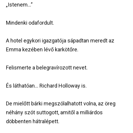
„Istenem…”
Mindenki odafordult.
A hotel egykori igazgatója sápadtan meredt az
Emma kezében lévő karkötőre.
Felismerte a belegravírozott nevet.
És láthatóan… Richard Holloway is.
De mielőtt bárki megszólalhatott volna, az öreg
néhány szót suttogott, amitől a milliárdos
döbbenten hátralépett.