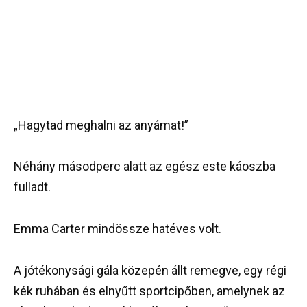
„Hagytad meghalni az anyámat!”
Néhány másodperc alatt az egész este káoszba
fulladt.
Emma Carter mindössze hatéves volt.
A jótékonysági gála közepén állt remegve, egy régi
kék ruhában és elnyűtt sportcipőben, amelynek az