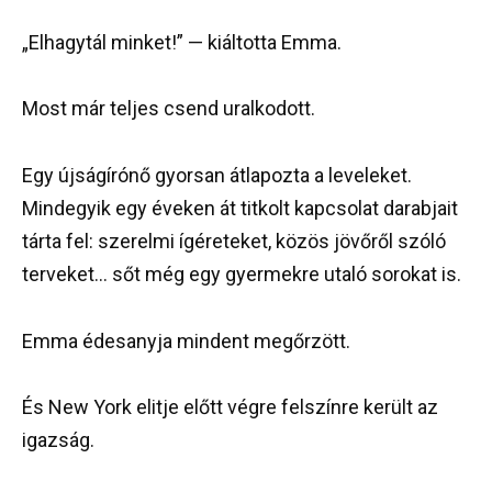
„Elhagytál minket!” — kiáltotta Emma.
Most már teljes csend uralkodott.
Egy újságírónő gyorsan átlapozta a leveleket.
Mindegyik egy éveken át titkolt kapcsolat darabjait
tárta fel: szerelmi ígéreteket, közös jövőről szóló
terveket… sőt még egy gyermekre utaló sorokat is.
Emma édesanyja mindent megőrzött.
És New York elitje előtt végre felszínre került az
igazság.