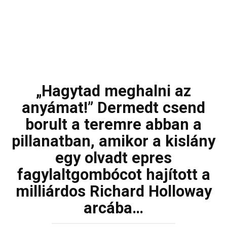
„Hagytad meghalni az
anyámat!” Dermedt csend
borult a teremre abban a
pillanatban, amikor a kislány
egy olvadt epres
fagylaltgombócot hajított a
milliárdos Richard Holloway
arcába…