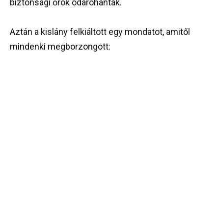
biztonsági őrök odarohantak.
Aztán a kislány felkiáltott egy mondatot, amitől
mindenki megborzongott: