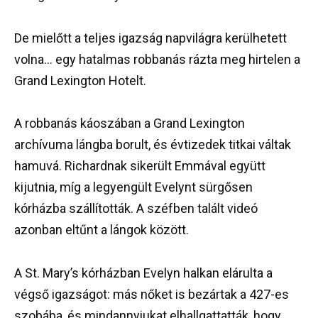
De mielőtt a teljes igazság napvilágra kerülhetett
volna… egy hatalmas robbanás rázta meg hirtelen a
Grand Lexington Hotelt.
A robbanás káoszában a Grand Lexington
archívuma lángba borult, és évtizedek titkai váltak
hamuvá. Richardnak sikerült Emmával együtt
kijutnia, míg a legyengült Evelynt sürgősen
kórházba szállították. A széfben talált videó
azonban eltűnt a lángok között.
A St. Mary’s kórházban Evelyn halkan elárulta a
végső igazságot: más nőket is bezártak a 427-es
szobába, és mindannyiukat elhallgattatták, hogy