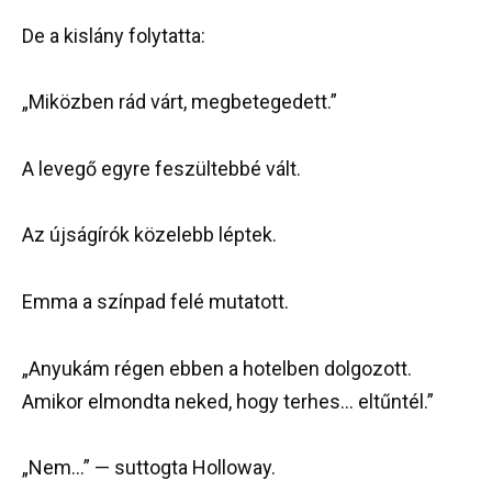
De a kislány folytatta:
„Miközben rád várt, megbetegedett.”
A levegő egyre feszültebbé vált.
Az újságírók közelebb léptek.
Emma a színpad felé mutatott.
„Anyukám régen ebben a hotelben dolgozott.
Amikor elmondta neked, hogy terhes… eltűntél.”
„Nem…” — suttogta Holloway.