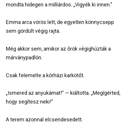
mondta hidegen a milliárdos. „Vigyék ki innen.”
Emma arca vörös lett, de egyetlen könnycsepp
sem gördült végig rajta.
Még akkor sem, amikor az őrök végighúzták a
márványpadlón.
Csak felemelte a kórházi karkötőt.
„Ismered az anyukámat!” — kiáltotta. „Megígérted,
hogy segítesz neki!”
A terem azonnal elcsendesedett.