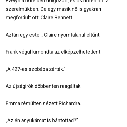
Evelyn a hotelben dolgozott, és őszintén hitt a
szerelmükben. De egy másik nő is gyakran
megfordult ott: Claire Bennett.
Aztán egy este… Claire nyomtalanul eltűnt.
Frank végül kimondta az elképzelhetetlent:
„A 427-es szobába zárták.”
Az újságírók döbbenten reagáltak.
Emma rémülten nézett Richardra.
„Az én anyukámat is bántottad?”