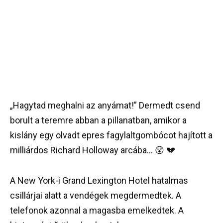
„Hagytad meghalni az anyámat!” Dermedt csend
borult a teremre abban a pillanatban, amikor a
kislány egy olvadt epres fagylaltgombócot hajított a
milliárdos Richard Holloway arcába… 😲 💔
A New York-i Grand Lexington Hotel hatalmas
csillárjai alatt a vendégek megdermedtek. A
telefonok azonnal a magasba emelkedtek. A