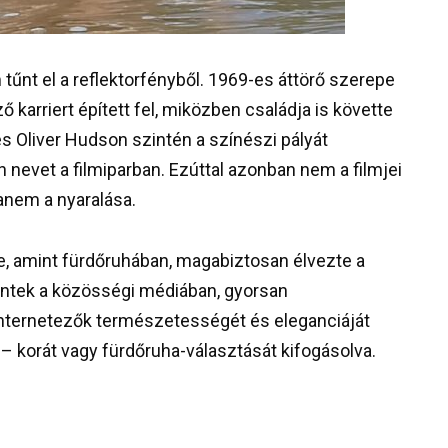
tűnt el a reflektorfényből. 1969-es áttörő szerepe
 karriert épített fel, miközben családja is követte
 Oliver Hudson szintén a színészi pályát
 nevet a filmiparban. Ezúttal azonban nem a filmjei
anem a nyaralása.
, amint fürdőruhában, magabiztosan élvezte a
entek a közösségi médiában, gyorsan
 internetezők természetességét és eleganciáját
 – korát vagy fürdőruha-választását kifogásolva.