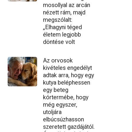
mosollyal az arcán
nézett rám, majd
megszólalt:
„Elhagyni téged
életem legjobb
döntése volt
Az orvosok
kivételes engedélyt
adtak arra, hogy egy
kutya beléphessen
egy beteg
kórtermébe, hogy
még egyszer,
utoljára
elbúcsúzhasson
szeretett gazdájától.