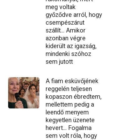
meg voltak
győződve arról, hogy
csempészárut
szállít… Amikor
azonban végre
kiderült az igazság,
mindenki szóhoz
sem jutott
A fiam esküvőjének
reggelén teljesen
kopaszon ébredtem,
mellettem pedig a
leendő menyem
kegyetlen üzenete
hevert… Fogalma
sem volt róla, hogy