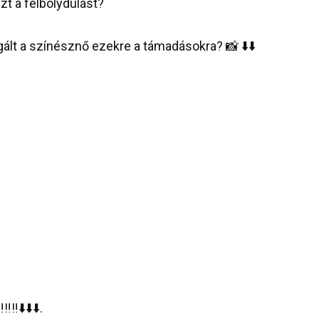
t a felbolydulást?
lt a színésznő ezekre a támadásokra? 📸 ⬇️⬇️
️⬇️⬇️⬇️.