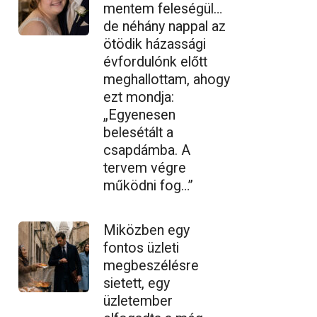
mentem feleségül…
de néhány nappal az
ötödik házassági
évfordulónk előtt
meghallottam, ahogy
ezt mondja:
„Egyenesen
belesétált a
csapdámba. A
tervem végre
működni fog…”
Miközben egy
fontos üzleti
megbeszélésre
sietett, egy
üzletember