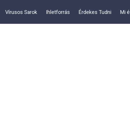
Vírusos Sarok
Ihletforrás
Érdekes Tudni
Mi é