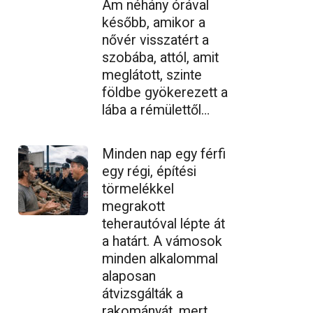
Ám néhány órával
később, amikor a
nővér visszatért a
szobába, attól, amit
meglátott, szinte
földbe gyökerezett a
lába a rémülettől…
Minden nap egy férfi
egy régi, építési
törmelékkel
megrakott
teherautóval lépte át
a határt. A vámosok
minden alkalommal
alaposan
átvizsgálták a
rakományát, mert