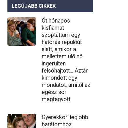
LEGÚJABB CIKKEK
Öt hónapos
kisfiamat
szoptattam egy
hatórás repülőút
alatt, amikor a
mellettem ülő nő
ingerülten
felsóhajtott… Aztán
kimondott egy
mondatot, amitől az
egész sor
megfagyott
Gyerekkori legjobb
barátomhoz