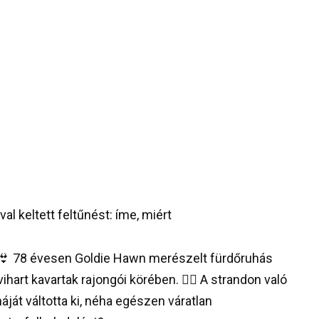
al keltett feltűnést: íme, miért
👙 78 évesen Goldie Hawn merészelt fürdőruhás
art kavartak rajongói körében. 😵‍💫 A strandon való
ját váltotta ki, néha egészen váratlan