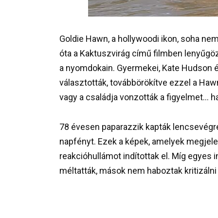
Goldie Hawn, a hollywoodi ikon, soha nem 
óta a Kaktuszvirág című filmben lenyűgöző
a nyomdokain. Gyermekei, Kate Hudson és
választották, továbbörökítve ezzel a Hawn
vagy a családja vonzották a figyelmet… h
78 évesen paparazzik kapták lencsevégre
napfényt. Ezek a képek, amelyek megjel
reakcióhullámot indítottak el. Míg egyes
méltatták, mások nem haboztak kritizálni