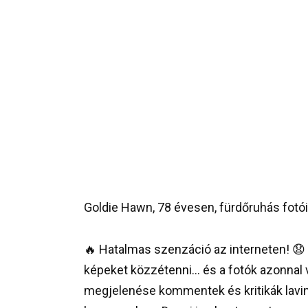
Goldie Hawn, 78 évesen, fürdőruhás fotóiv
🔥 Hatalmas szenzáció az interneten! 
képeket közzétenni… és a fotók azonnal vih
megjelenése kommentek és kritikák laviná