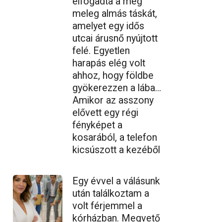
elfogadta a még
meleg almás táskát,
amelyet egy idős
utcai árusnő nyújtott
felé. Egyetlen
harapás elég volt
ahhoz, hogy földbe
gyökerezzen a lába…
Amikor az asszony
elővett egy régi
fényképet a
kosarából, a telefon
kicsúszott a kezéből
Egy évvel a válásunk
után találkoztam a
volt férjemmel a
kórházban. Megvető