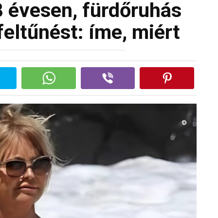
 évesen, fürdőruhás
 feltűnést: íme, miért