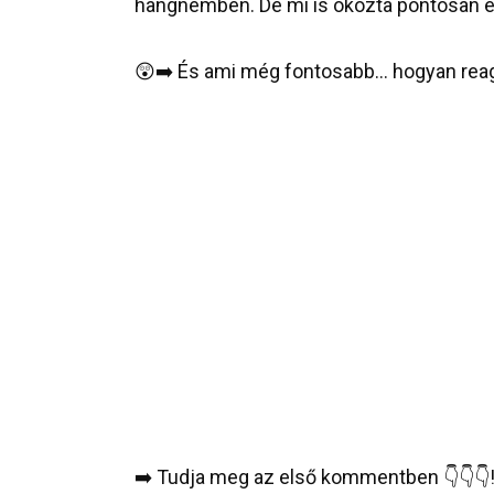
hangnemben. De mi is okozta pontosan ez
😲➡️ És ami még fontosabb… hogyan reagá
➡️ Tudja meg az első kommentben 👇👇👇‼️‼️‼