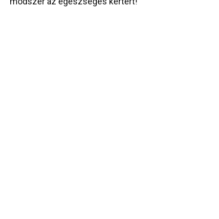
módszer az egészséges kertért!