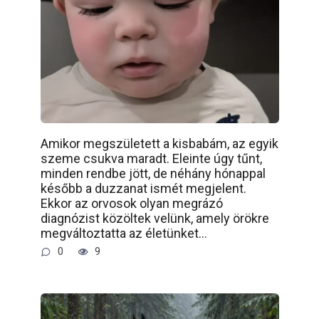
Amikor megszületett a kisbabám, az egyik
szeme csukva maradt. Eleinte úgy tűnt,
minden rendbe jött, de néhány hónappal
később a duzzanat ismét megjelent.
Ekkor az orvosok olyan megrázó
diagnózist közöltek velünk, amely örökre
megváltoztatta az életünket…
0
9