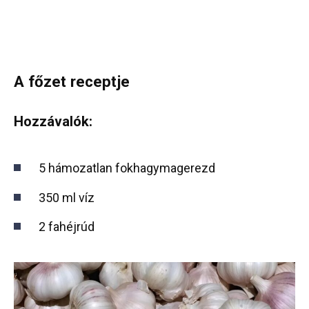
A főzet receptje
Hozzávalók:
5 hámozatlan fokhagymagerezd
350 ml víz
2 fahéjrúd