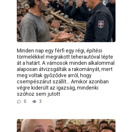
Minden nap egy férfi egy régi, építési
törmelékkel megrakott teherautóval lépte
át a határt. A vámosok minden alkalommal
alaposan átvizsgálták a rakományát, mert
meg voltak győződve arról, hogy
csempészárut szállít… Amikor azonban
végre kiderült az igazság, mindenki
szóhoz sem jutott
0
3