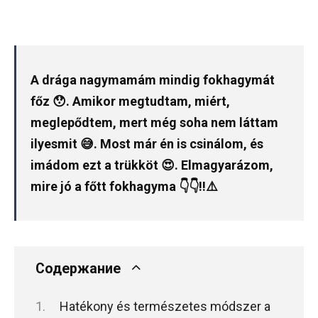
A drága nagymamám mindig fokhagymát
főz 😯. Amikor megtudtam, miért,
meglepődtem, mert még soha nem láttam
ilyesmit 😅. Most már én is csinálom, és
imádom ezt a trükköt 😍. Elmagyarázom,
mire jó a főtt fokhagyma 👇👇‼️⚠️
Содержание
Hatékony és természetes módszer a