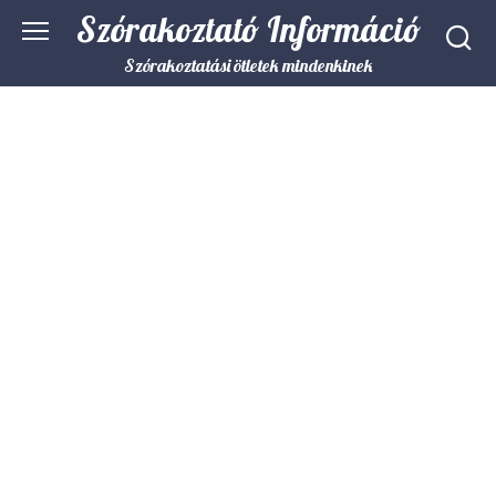
Skip
Szórakoztató Információ
to
content
Szórakoztatási ötletek mindenkinek