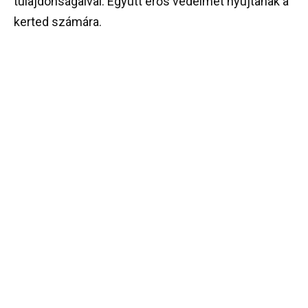
tulajdonságaival. Együtt erős védelmet nyújtanak a
kerted számára.