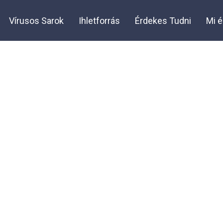
Vírusos Sarok
Ihletforrás
Érdekes Tudni
Mi é