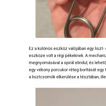
Ez a különös eszköz valójában egy liszt-
eszköze volt a régi pékeknek. A mechani
megnyomásával a spirál elindul, és lehetőv
egy vékony porcukor réteg borítását egy t
a lisztcsomók elkerülése a tésztában, il