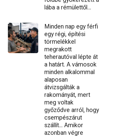
lába a rémülettől…
Minden nap egy férfi
egy régi, építési
törmelékkel
megrakott
teherautóval lépte át
a határt. A vámosok
minden alkalommal
alaposan
átvizsgálták a
rakományát, mert
meg voltak
győződve arról, hogy
csempészárut
szállít… Amikor
azonban végre