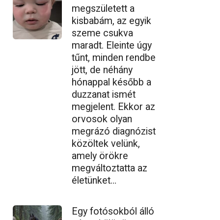
megszületett a
kisbabám, az egyik
szeme csukva
maradt. Eleinte úgy
tűnt, minden rendbe
jött, de néhány
hónappal később a
duzzanat ismét
megjelent. Ekkor az
orvosok olyan
megrázó diagnózist
közöltek velünk,
amely örökre
megváltoztatta az
életünket…
Egy fotósokból álló