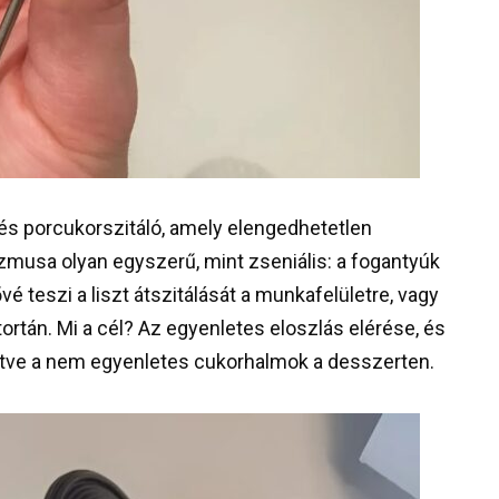
 és porcukorszitáló, amely elengedhetetlen
zmusa olyan egyszerű, mint zseniális: a fogantyúk
é teszi a liszt átszitálását a munkafelületre, vagy
ortán. Mi a cél? Az egyenletes eloszlás elérése, és
letve a nem egyenletes cukorhalmok a desszerten.