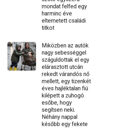
mondat felfed egy
harminc éve
eltemetett családi
titkot
Miközben az autók
nagy sebességgel
száguldottak el egy
elárasztott utcán
rekedt várandós nő
mellett, egy tizenkét
éves hajléktalan fiú
kilépett a zuhogó
esőbe, hogy
segítsen neki.
Néhány nappal
később egy fekete