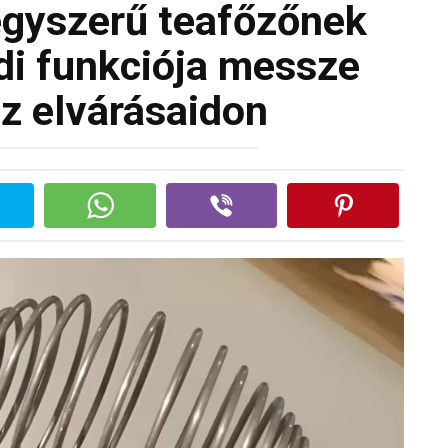
 egyszerű teafőzőnek
ódi funkciója messze
az elvárásaidon