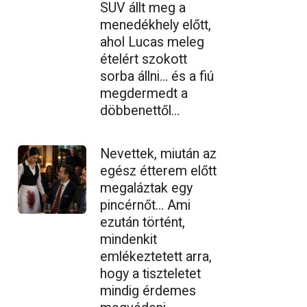
SUV állt meg a
menedékhely előtt,
ahol Lucas meleg
ételért szokott
sorba állni… és a fiú
megdermedt a
döbbenettől…
Nevettek, miután az
egész étterem előtt
megaláztak egy
pincérnőt… Ami
ezután történt,
mindenkit
emlékeztetett arra,
hogy a tiszteletet
mindig érdemes