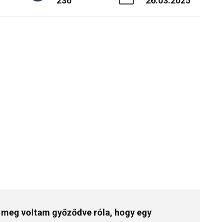
236
26.03.2025
, meg voltam győződve róla, hogy egy