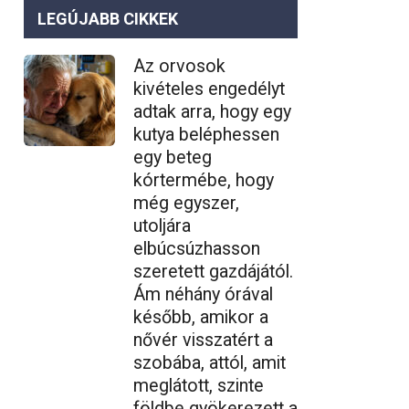
LEGÚJABB CIKKEK
Az orvosok
kivételes engedélyt
adtak arra, hogy egy
kutya beléphessen
egy beteg
kórtermébe, hogy
még egyszer,
utoljára
elbúcsúzhasson
szeretett gazdájától.
Ám néhány órával
később, amikor a
nővér visszatért a
szobába, attól, amit
meglátott, szinte
földbe gyökerezett a