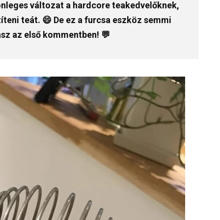
önleges változat a hardcore teakedvelőknek,
íteni teát. 😄 De ez a furcsa eszköz semmi
asz az első kommentben! 💬