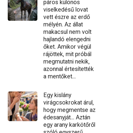
páros különös
viselkedésű lovat
vett észre az erdő
mélyén. Az állat
makacsul nem volt
hajlandó elengedni
őket. Amikor végül
rájöttek, mit próbál
megmutatni nekik,
azonnal értesítették
a mentőket…
Egy kislány
virágcsokrokat árul,
hogy megmentse az
édesanyját… Aztán
egy arany karkötőről
szóló egyszerű