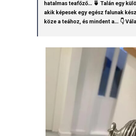
hatalmas teafőző… 🍵 Talán egy kül
akik képesek egy egész falunak kész
köze a teához, és mindent a… 👇 Vál