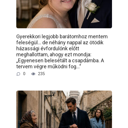
Gyerekkori legjobb barátomhoz mentem
feleségül… de néhány nappal az ötödik
házassági évfordulónk előtt
meghallottam, ahogy ezt mondja:
„Egyenesen belesétált a csapdámba. A
tervem végre működni fog…”
0
235