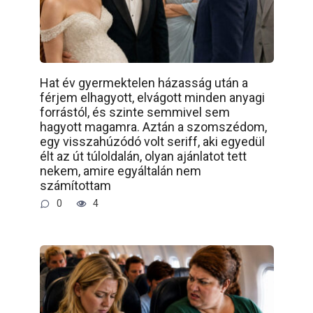
Hat év gyermektelen házasság után a
férjem elhagyott, elvágott minden anyagi
forrástól, és szinte semmivel sem
hagyott magamra. Aztán a szomszédom,
egy visszahúzódó volt seriff, aki egyedül
élt az út túloldalán, olyan ajánlatot tett
nekem, amire egyáltalán nem
számítottam
0
4