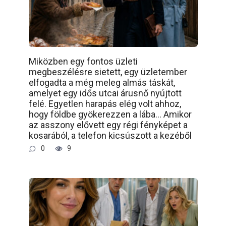
Miközben egy fontos üzleti
megbeszélésre sietett, egy üzletember
elfogadta a még meleg almás táskát,
amelyet egy idős utcai árusnő nyújtott
felé. Egyetlen harapás elég volt ahhoz,
hogy földbe gyökerezzen a lába… Amikor
az asszony elővett egy régi fényképet a
kosarából, a telefon kicsúszott a kezéből
0
9