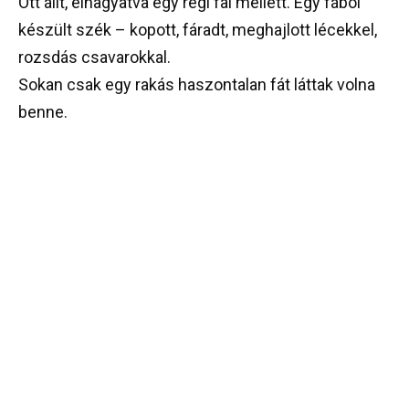
Ott állt, elhagyatva egy régi fal mellett. Egy fából
készült szék – kopott, fáradt, meghajlott lécekkel,
rozsdás csavarokkal.
Sokan csak egy rakás haszontalan fát láttak volna
benne.