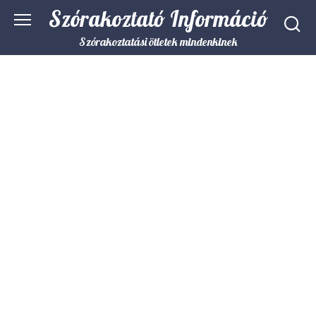
Skip
Szórakoztató Információ
to
content
Szórakoztatási ötletek mindenkinek