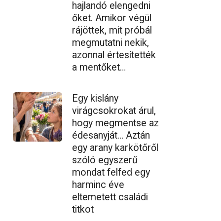
hajlandó elengedni
őket. Amikor végül
rájöttek, mit próbál
megmutatni nekik,
azonnal értesítették
a mentőket…
Egy kislány
virágcsokrokat árul,
hogy megmentse az
édesanyját… Aztán
egy arany karkötőről
szóló egyszerű
mondat felfed egy
harminc éve
eltemetett családi
titkot