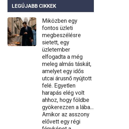
LEGÚJABB CIKKEK
Miközben egy
fontos üzleti
megbeszélésre
sietett, egy
üzletember
elfogadta a még
meleg almás táskát,
amelyet egy idős
utcai árusnő nyújtott
felé. Egyetlen
harapás elég volt
ahhoz, hogy földbe
gyökerezzen a lába…
Amikor az asszony
elővett egy régi
fényképet a