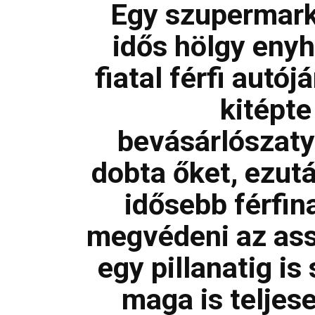
Egy szupermark
idős hölgy eny
fiatal férfi autó
kitépte
bevásárlószaty
dobta őket, ezut
idősebb férfin
megvédeni az ass
egy pillanatig is
maga is telje