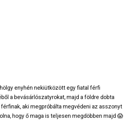
ölgy enyhén nekiütközött egy fiatal férfi
éből a bevásárlószatyrokat, majd a földre dobta
 férfinak, aki megpróbálta megvédeni az asszonyt
e volna, hogy ő maga is teljesen megdöbben majd 😱