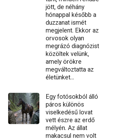
jött, de néhány
hónappal később a
duzzanat ismét
megjelent. Ekkor az
orvosok olyan
megrázó diagnózist
közöltek velünk,
amely örökre
megváltoztatta az
életünket…
Egy fotósokból álló
páros különös
viselkedésű lovat
vett észre az erdő
mélyén. Az állat
makacsul nem volt