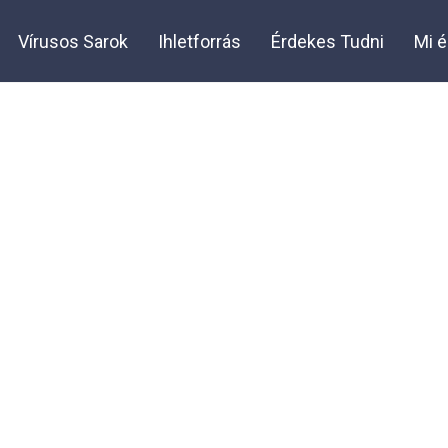
Vírusos Sarok
Ihletforrás
Érdekes Tudni
Mi é