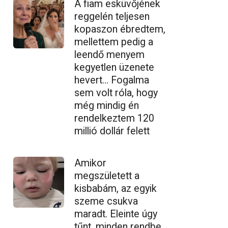
A fiam esküvőjének
reggelén teljesen
kopaszon ébredtem,
mellettem pedig a
leendő menyem
kegyetlen üzenete
hevert… Fogalma
sem volt róla, hogy
még mindig én
rendelkeztem 120
millió dollár felett
Amikor
megszületett a
kisbabám, az egyik
szeme csukva
maradt. Eleinte úgy
tűnt, minden rendbe