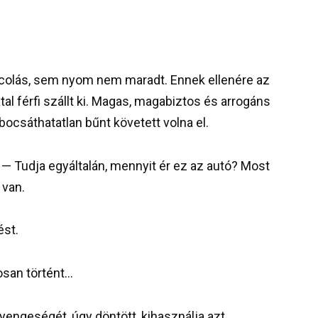
arcolás, sem nyom nem maradt. Ennek ellenére az
atal férfi szállt ki. Magas, magabiztos és arrogáns
bocsáthatatlan bűnt követett volna el.
 — Tudja egyáltalán, mennyit ér ez az autó? Most
 van.
ést.
osan történt…
 gyengeségét, úgy döntött, kihasználja azt.