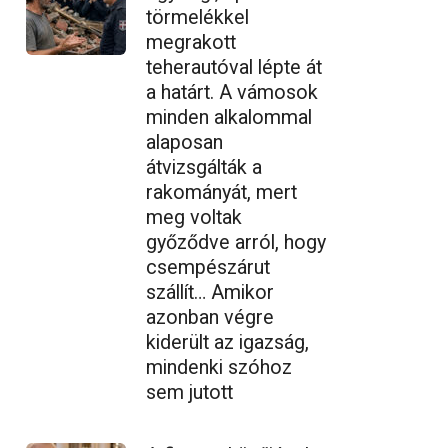
törmelékkel
megrakott
teherautóval lépte át
a határt. A vámosok
minden alkalommal
alaposan
átvizsgálták a
rakományát, mert
meg voltak
győződve arról, hogy
csempészárut
szállít… Amikor
azonban végre
kiderült az igazság,
mindenki szóhoz
sem jutott