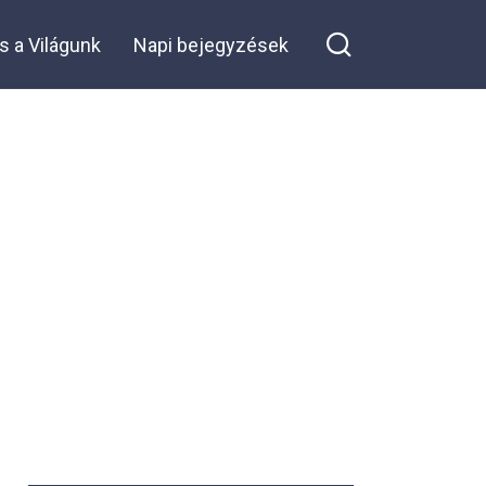
akinek volt
egy kisfia :
s a Világunk
Napi bejegyzések
Egy nap
Share on Facebook
bevallotta,
hogy az
igazi anyja
még
mindig
velünk él…