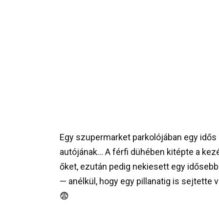
Egy szupermarket parkolójában egy idős h
autójának… A férfi dühében kitépte a kez
őket, ezután pedig nekiesett egy idősebb
— anélkül, hogy egy pillanatig is sejtett
😨