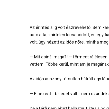
Az érintés alig volt észrevehető. Sem k
autó ajtaja hirtelen kicsapódott, és egy fi
volt, úgy nézett az idős nőre, mintha meg
— Mit csinál maga?! — förmedt rá élesen.
vettem. Többe kerül, mint amije magának
Az idős asszony rémülten hátrált egy lép
— Elnézést… baleset volt… nem szándék
De a férfi nem akart hallgatni. Látva a nő