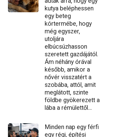
adtak arra, hogy egy
kutya beléphessen
egy beteg
kórtermébe, hogy
még egyszer,
utoljára
elbúcsúzhasson
szeretett gazdájától.
Ám néhány órával
később, amikor a
nővér visszatért a
szobába, attól, amit
meglátott, szinte
földbe gyökerezett a
lába a rémülettől…
Minden nap egy férfi
egy régi, építési