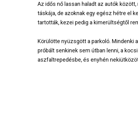
Az idős nő lassan haladt az autók között,
táskája, de azoknak egy egész hétre el kel
tartották, kezei pedig a kimerültségtől r
Körülötte nyüzsgött a parkoló. Mindenki a
próbált senkinek sem útban lenni, a kocsi
aszfaltrepedésbe, és enyhén nekiütközött