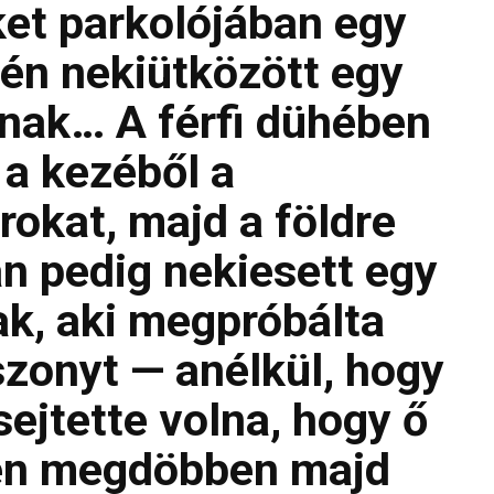
et parkolójában egy
hén nekiütközött egy
jának… A férfi dühében
 a kezéből a
rokat, majd a földre
án pedig nekiesett egy
ak, aki megpróbálta
zonyt — anélkül, hogy
 sejtette volna, hogy ő
sen megdöbben majd