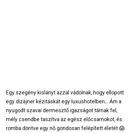
Egy szegény kislányt azzal vádolnak, hogy ellopott
egy dizájner kézitáskát egy luxushotelben… Ám a
nyugodt szavai dermesztő igazságot tárnak fel,
mély csendbe taszítva az egész előcsarnokot, és
romba döntve egy nő gondosan felépített életét 😱