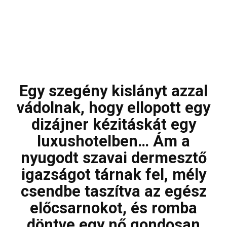
Egy szegény kislányt azzal
vádolnak, hogy ellopott egy
dizájner kézitáskát egy
luxushotelben… Ám a
nyugodt szavai dermesztő
igazságot tárnak fel, mély
csendbe taszítva az egész
előcsarnokot, és romba
döntve egy nő gondosan