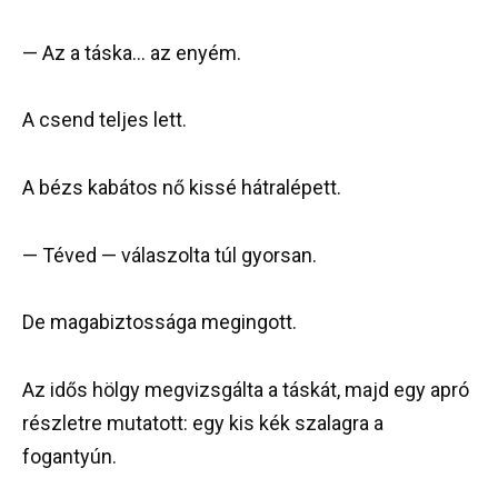
— Az a táska… az enyém.
A csend teljes lett.
A bézs kabátos nő kissé hátralépett.
— Téved — válaszolta túl gyorsan.
De magabiztossága megingott.
Az idős hölgy megvizsgálta a táskát, majd egy apró
részletre mutatott: egy kis kék szalagra a
fogantyún.