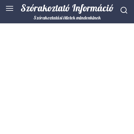
Skip
Szórakoztató Információ
to
content
Szórakoztatási ötletek mindenkinek