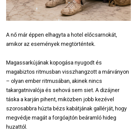
A nő már éppen elhagyta a hotel előcsarnokát,
amikor az események megtörténtek.
Magassarkújának kopogása nyugodt és
magabiztos ritmusban visszhangzott a márványon
– olyan ember ritmusában, akinek nincs
takargatnivalója és sehová sem siet. A dizájner
táska a karján pihent, miközben jobb kezével
szorosabbra húzta bézs kabátjának gallérját, hogy
megvédje magát a forgóajtón beáramló hideg
huzattól.