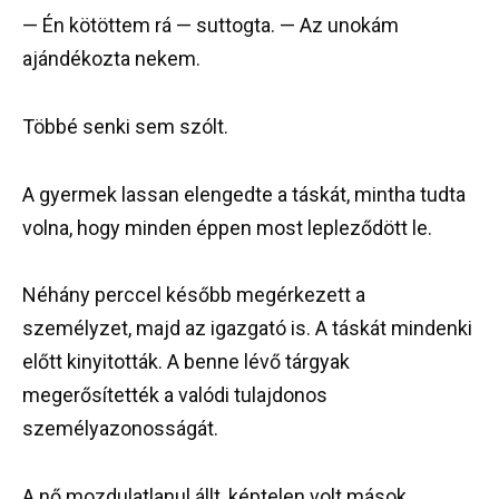
— Én kötöttem rá — suttogta. — Az unokám
ajándékozta nekem.
Többé senki sem szólt.
A gyermek lassan elengedte a táskát, mintha tudta
volna, hogy minden éppen most lepleződött le.
Néhány perccel később megérkezett a
személyzet, majd az igazgató is. A táskát mindenki
előtt kinyitották. A benne lévő tárgyak
megerősítették a valódi tulajdonos
személyazonosságát.
A nő mozdulatlanul állt, képtelen volt mások