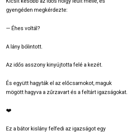
Kicsit később az idős hölgy leült mellé, és
gyengéden megkérdezte:
— Éhes voltál?
A lány bólintott.
Az idős asszony kinyújtotta felé a kezét.
És együtt hagyták el az előcsarnokot, maguk
mögött hagyva a zűrzavart és a feltárt igazságokat.
❤️
Ez a bátor kislány felfedi az igazságot egy