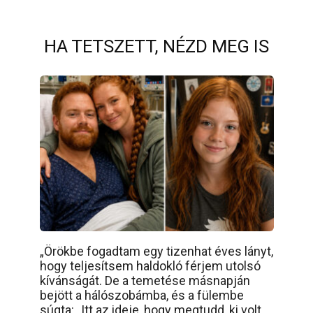
HA TETSZETT, NÉZD MEG IS
„Örökbe fogadtam egy tizenhat éves lányt,
hogy teljesítsem haldokló férjem utolsó
kívánságát. De a temetése másnapján
bejött a hálószobámba, és a fülembe
súgta: „Itt az ideje, hogy megtudd, ki volt