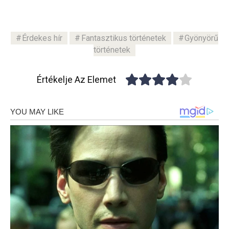
Érdekes hír
Fantasztikus történetek
Gyönyörű
történetek
Értékelje Az Elemet