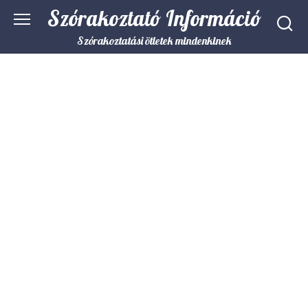
Skip
Szórakoztató Információ
to
content
Szórakoztatási ötletek mindenkinek