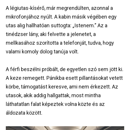
A légiutas-kísérő, már megrendülten, azonnal a
mikrofonjához nyúlt. A kabin másik végében egy
utas alig hallhatóan suttogta: „Istenem.” Az a
tinédzser lány, aki felvette a jelenetet, a
mellkasához szorította a telefonját, tudva, hogy
valami komoly dolog tanúja volt.
A férfi beszélni próbált, de egyetlen szó sem jött ki.
A keze remegett. Pánikba esett pillantásokat vetett
körbe, támogatást keresve, ami nem érkezett. Az
utasok, akik addig hallgattak, most mintha
láthatatlan falat képeztek volna közte és az
áldozata között.