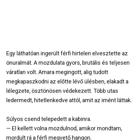
Egy láthatóan ingerült férfi hirtelen elvesztette az
önuralmát. A mozdulata gyors, brutális és teljesen
váratlan volt. Amara megingott, alig tudott
megkapaszkodni az előtte lévő ülésben, elakadt a
lélegzete, ösztönösen védekezett. Több utas
ledermedt, hitetlenkedve attól, amit az imént láttak.
Súlyos csend telepedett a kabinra.
— El kellett volna mozdulnod, amikor mondtam,
mordult rá a férfi megvető hangon.