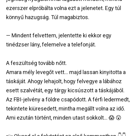
ezerszer elpróbálta volna ezt a jelenetet. Egy túl
könnyű hazugság. Túl magabiztos.
— Mindent felvettem, jelentette ki ekkor egy
tinédzser lány, felemelve a telefonját.
A feszültség tovább nőtt.
Amara mély levegőt vett… majd lassan kinyitotta a
táskáját. Ahogy lehajolt, hogy felvegye a lábához
esett szalvétát, egy tárgy kicsúszott a táskájából.
Az FBI-jelvény a földre csapódott. A férfi ledermedt,
tekintete kiüresedett, mintha megállt volna az idő.
Ami ezután történt, minden utast sokkolt… 😱 😮