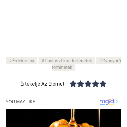
Érdekes hír
Fantasztikus történetek
Gyönyörű
történetek
Értékelje Az Elemet