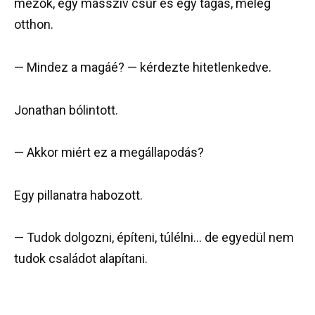
mezők, egy masszív csűr és egy tágas, meleg
otthon.
— Mindez a magáé? — kérdezte hitetlenkedve.
Jonathan bólintott.
— Akkor miért ez a megállapodás?
Egy pillanatra habozott.
— Tudok dolgozni, építeni, túlélni… de egyedül nem
tudok családot alapítani.