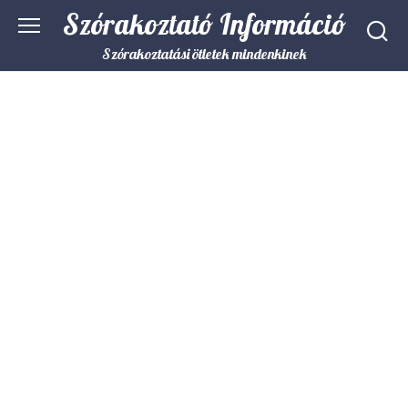
Skip
Szórakoztató Információ
to
content
Szórakoztatási ötletek mindenkinek