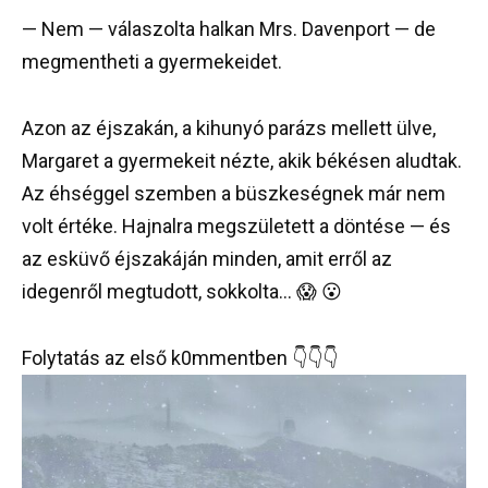
— Nem — válaszolta halkan Mrs. Davenport — de
megmentheti a gyermekeidet.
Azon az éjszakán, a kihunyó parázs mellett ülve,
Margaret a gyermekeit nézte, akik békésen aludtak.
Az éhséggel szemben a büszkeségnek már nem
volt értéke. Hajnalra megszületett a döntése — és
az esküvő éjszakáján minden, amit erről az
idegenről megtudott, sokkolta… 😱 😮
Folytatás az első k0mmentben 👇👇👇