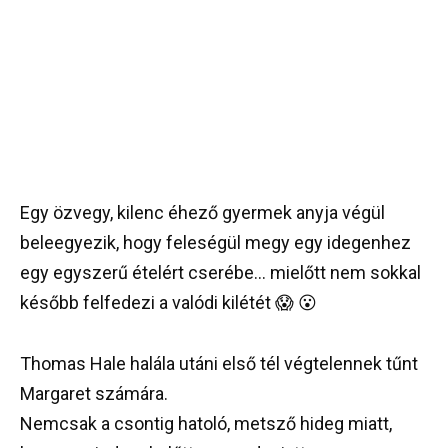
Egy özvegy, kilenc éhező gyermek anyja végül
beleegyezik, hogy feleségül megy egy idegenhez
egy egyszerű ételért cserébe… mielőtt nem sokkal
később felfedezi a valódi kilétét 😱 😮
Thomas Hale halála utáni első tél végtelennek tűnt
Margaret számára.
Nemcsak a csontig hatoló, metsző hideg miatt,