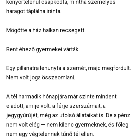
könyörtelenül csapkodta, mintha személyes
haragot táplálna iránta.
Mögötte a ház halkan recsegett.
Bent éhező gyermekei várták.
Egy pillanatra lehunyta a szemét, majd megfordult.
Nem volt joga összeomlani.
A tél harmadik hónapjára már szinte mindent
eladott, amije volt: a férje szerszámait, a
jegygyűrűjét, még az utolsó állataikat is. De a pénz
nem volt elég — nem kilenc gyermeknek, és főleg
nem egy végtelennek tűnő tél ellen.