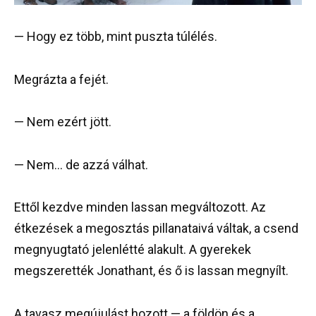
— Hogy ez több, mint puszta túlélés.
Megrázta a fejét.
— Nem ezért jött.
— Nem… de azzá válhat.
Ettől kezdve minden lassan megváltozott. Az
étkezések a megosztás pillanataivá váltak, a csend
megnyugtató jelenlétté alakult. A gyerekek
megszerették Jonathant, és ő is lassan megnyílt.
A tavasz megújulást hozott — a földön és a