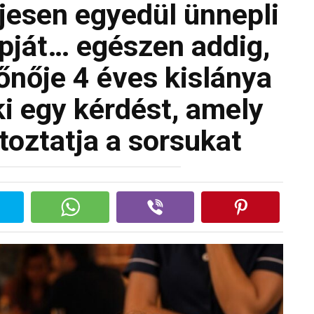
ljesen egyedül ünnepli
apját… egészen addig,
őnője 4 éves kislánya
ki egy kérdést, amely
toztatja a sorsukat