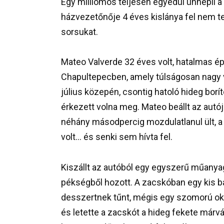
Egy milliomos teljesen egyedül ünnepli a
házvezetőnője 4 éves kislánya fel nem te
sorsukat.
Mateo Valverde 32 éves volt, hatalmas épít
Chapultepecben, amely túlságosan nagy v
július közepén, csontig hatoló hideg borí
érkezett volna meg. Mateo beállt az autójá
néhány másodpercig mozdulatlanul ült, a 
volt… és senki sem hívta fel.
Kiszállt az autóból egy egyszerű műanya
pékségből hozott. A zacskóban egy kis ba
desszertnek tűnt, mégis egy szomorú ok
és letette a zacskót a hideg fekete márvá