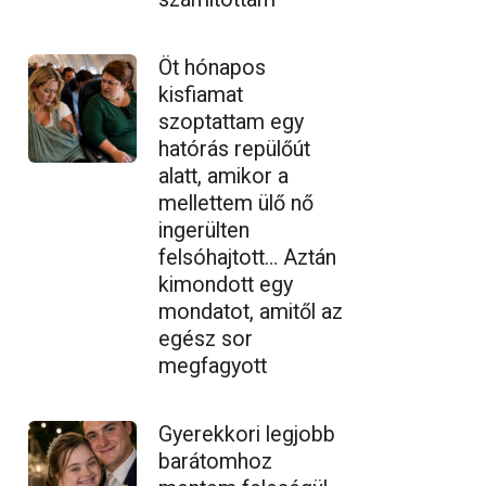
Öt hónapos
kisfiamat
szoptattam egy
hatórás repülőút
alatt, amikor a
mellettem ülő nő
ingerülten
felsóhajtott… Aztán
kimondott egy
mondatot, amitől az
egész sor
megfagyott
Gyerekkori legjobb
barátomhoz