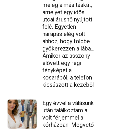
meleg almás táskát,
amelyet egy idős
utcai árusnő nyújtott
felé. Egyetlen
harapás elég volt
ahhoz, hogy földbe
gyökerezzen a lába…
Amikor az asszony
elővett egy régi
fényképet a
kosarából, a telefon
kicsúszott a kezéből
Egy évvel a válásunk
után találkoztam a
volt férjemmel a
kórházban. Megvető