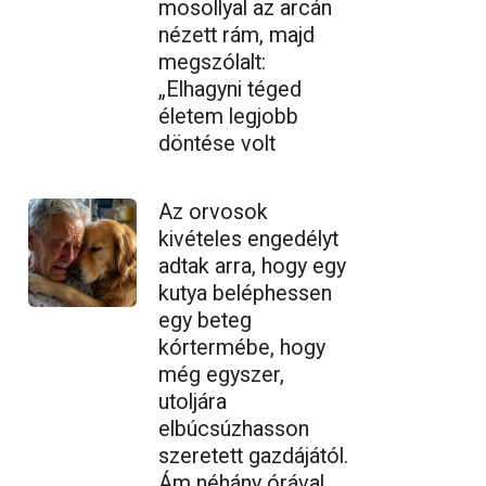
mosollyal az arcán
nézett rám, majd
megszólalt:
„Elhagyni téged
életem legjobb
döntése volt
Az orvosok
kivételes engedélyt
adtak arra, hogy egy
kutya beléphessen
egy beteg
kórtermébe, hogy
még egyszer,
utoljára
elbúcsúzhasson
szeretett gazdájától.
Ám néhány órával