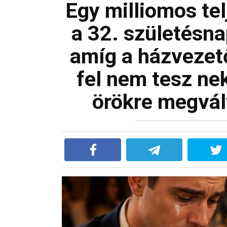
Egy milliomos te
a 32. születésn
amíg a házvezet
fel nem tesz ne
örökre megvál