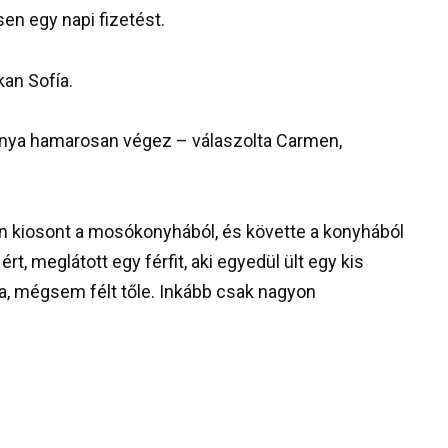
n egy napi fizetést.
an Sofía.
 anya hamarosan végez – válaszolta Carmen,
an kiosont a mosókonyhából, és követte a konyhából
t, meglátott egy férfit, aki egyedül ült egy kis
osa, mégsem félt tőle. Inkább csak nagyon