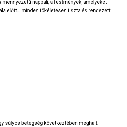
as mennyezetű nappali, a festmények, amelyeket
alála előtt… minden tökéletesen tiszta és rendezett
 egy súlyos betegség következtében meghalt.