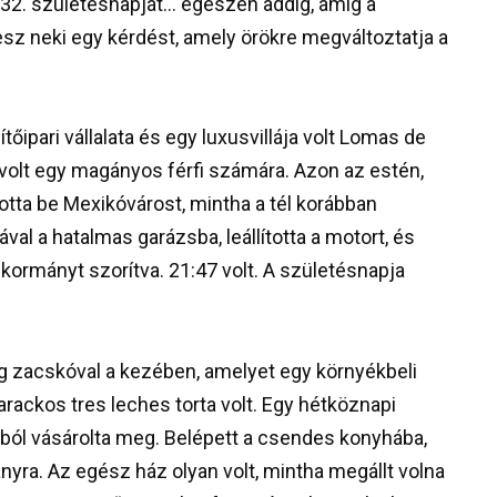
 32. születésnapját… egészen addig, amíg a
sz neki egy kérdést, amely örökre megváltoztatja a
őipari vállalata és egy luxusvillája volt Lomas de
olt egy magányos férfi számára. Azon az estén,
totta be Mexikóvárost, mintha a tél korábban
val a hatalmas garázsba, leállította a motort, és
kormányt szorítva. 21:47 volt. A születésnapja
g zacskóval a kezében, amelyet egy környékbeli
rackos tres leches torta volt. Egy hétköznapi
ból vásárolta meg. Belépett a csendes konyhába,
nyra. Az egész ház olyan volt, mintha megállt volna