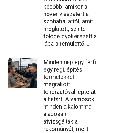
később, amikor a
nővér visszatért a
szobába, attól, amit
meglátott, szinte
földbe gyökerezett a
lába a rémülettől…
Minden nap egy férfi
egy régi, építési
törmelékkel
megrakott
teherautóval lépte át
a határt. A vámosok
minden alkalommal
alaposan
átvizsgálták a
rakományát, mert