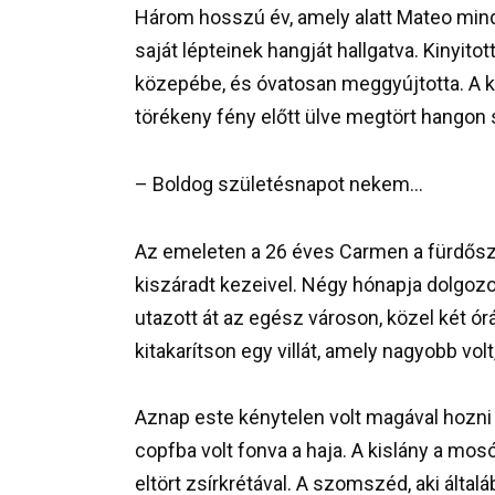
Három hosszú év, amely alatt Mateo minde
saját lépteinek hangját hallgatva. Kinyitot
közepébe, és óvatosan meggyújtotta. A 
törékeny fény előtt ülve megtört hangon 
– Boldog születésnapot nekem…
Az emeleten a 26 éves Carmen a fürdőszo
kiszáradt kezeivel. Négy hónapja dolgoz
utazott át az egész városon, közel két ór
kitakarítson egy villát, amely nagyobb vo
Aznap este kénytelen volt magával hozni a 
copfba volt fonva a haja. A kislány a mos
eltört zsírkrétával. A szomszéd, aki által