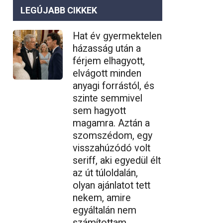
LEGÚJABB CIKKEK
Hat év gyermektelen
házasság után a
férjem elhagyott,
elvágott minden
anyagi forrástól, és
szinte semmivel
sem hagyott
magamra. Aztán a
szomszédom, egy
visszahúzódó volt
seriff, aki egyedül élt
az út túloldalán,
olyan ajánlatot tett
nekem, amire
egyáltalán nem
számítottam