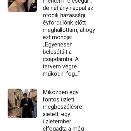
mentem feleségül…
de néhány nappal az
ötödik házassági
évfordulónk előtt
meghallottam, ahogy
ezt mondja:
„Egyenesen
belesétált a
csapdámba. A
tervem végre
működni fog…”
Miközben egy
fontos üzleti
megbeszélésre
sietett, egy
üzletember
elfogadta a még