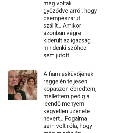
meg voltak
győződve arról, hogy
csempészárut
szállít… Amikor
azonban végre
kiderült az igazság,
mindenki szóhoz
sem jutott
A fiam esküvőjének
reggelén teljesen
kopaszon ébredtem,
mellettem pedig a
leendő menyem
kegyetlen üzenete
hevert… Fogalma
sem volt róla, hogy