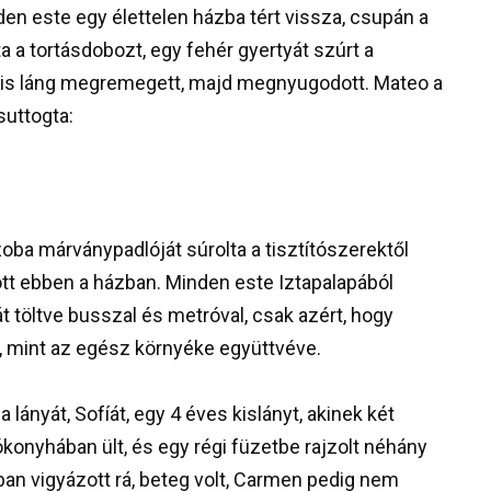
n este egy élettelen házba tért vissza, csupán a
ta a tortásdobozt, egy fehér gyertyát szúrt a
kis láng megremegett, majd megnyugodott. Mateo a
suttogta:
ba márványpadlóját súrolta a tisztítószerektől
ott ebben a házban. Minden este Iztapalapából
át töltve busszal és metróval, csak azért, hogy
lt, mint az egész környéke együttvéve.
lányát, Sofíát, egy 4 éves kislányt, akinek két
ókonyhában ült, és egy régi füzetbe rajzolt néhány
ában vigyázott rá, beteg volt, Carmen pedig nem