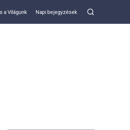
milliárdos hangja
re on Facebook
a teremben, de a
s a Világunk
Napi bejegyzések
pincérnő válasza
mindenkit
megdöbbentett…