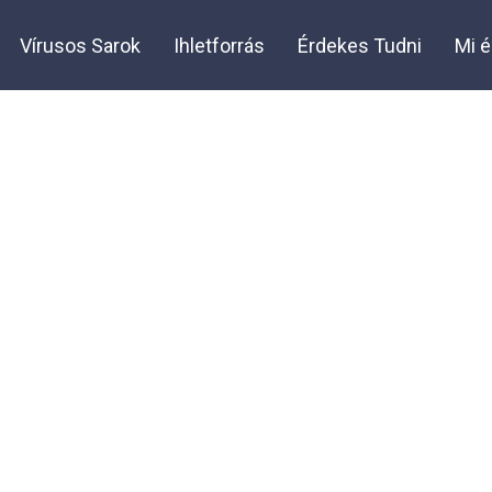
Sha
Vírusos Sarok
Ihletforrás
Érdekes Tudni
Mi é