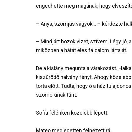
engedhette meg magának, hogy elveszítse
– Anya, szomjas vagyok… – kérdezte halk
– Mindjárt hozok vizet, szívem. Légy jó,
miközben a hátát éles fájdalom járta át.
De a kislány megunta a várakozást. Halk
kiszűrődő halvány fényt. Ahogy közelebb ér
torta előtt. Tudta, hogy ő a ház tulajdon
szomorúnak tűnt.
Sofía félénken közelebb lépett.
Mateo meglepetten felnézett rá.