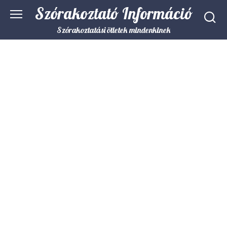
Skip
Szórakoztató Információ
to
content
Szórakoztatási ötletek mindenkinek