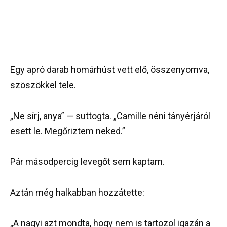
Egy apró darab homárhúst vett elő, összenyomva,
szöszökkel tele.
„Ne sírj, anya” — suttogta. „Camille néni tányérjáról
esett le. Megőriztem neked.”
Pár másodpercig levegőt sem kaptam.
Aztán még halkabban hozzátette:
„A nagyi azt mondta, hogy nem is tartozol igazán a