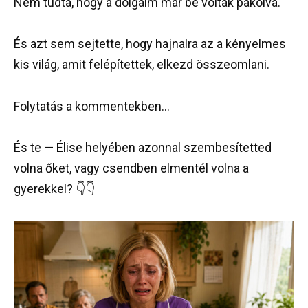
Nem tudta, hogy a dolgaim már be voltak pakolva.
És azt sem sejtette, hogy hajnalra az a kényelmes
kis világ, amit felépítettek, elkezd összeomlani.
Folytatás a kommentekben…
És te — Élise helyében azonnal szembesítetted
volna őket, vagy csendben elmentél volna a
gyerekkel? 👇👇