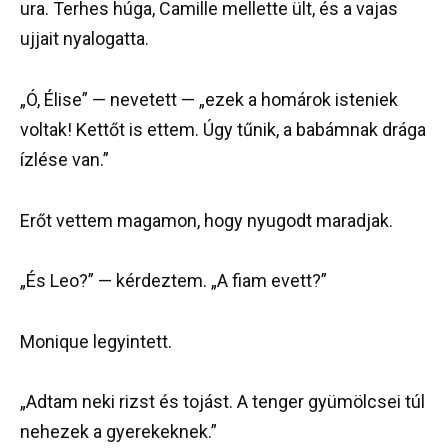
ura. Terhes húga, Camille mellette ült, és a vajas
ujjait nyalogatta.
„Ó, Élise” — nevetett — „ezek a homárok isteniek
voltak! Kettőt is ettem. Úgy tűnik, a babámnak drága
ízlése van.”
Erőt vettem magamon, hogy nyugodt maradjak.
„És Leo?” — kérdeztem. „A fiam evett?”
Monique legyintett.
„Adtam neki rizst és tojást. A tenger gyümölcsei túl
nehezek a gyerekeknek.”