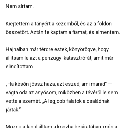
Nem sírtam.
Kiejtettem a tányért a kezemből, és az a földön
összetört. Aztán felkaptam a fiamat, és elmentem.
Hajnalban már térdre estek, könyörögve, hogy
állítsam le azt a pénzügyi katasztrófát, amit már
elindítottam.
„Ha későn jössz haza, azt eszed, ami marad” —
vágta oda az anyósom, miközben a tévéről le sem
vette a szemét. „A legjobb falatok a családnak
jártak.”
Mozdulatlanul álltam a konyha bejáratában, még a