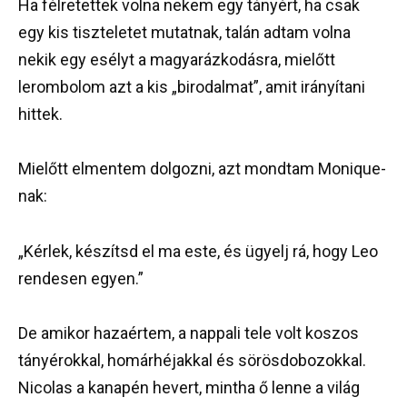
Ha félretettek volna nekem egy tányért, ha csak
egy kis tiszteletet mutatnak, talán adtam volna
nekik egy esélyt a magyarázkodásra, mielőtt
lerombolom azt a kis „birodalmat”, amit irányítani
hittek.
Mielőtt elmentem dolgozni, azt mondtam Monique-
nak:
„Kérlek, készítsd el ma este, és ügyelj rá, hogy Leo
rendesen egyen.”
De amikor hazaértem, a nappali tele volt koszos
tányérokkal, homárhéjakkal és sörösdobozokkal.
Nicolas a kanapén hevert, mintha ő lenne a világ