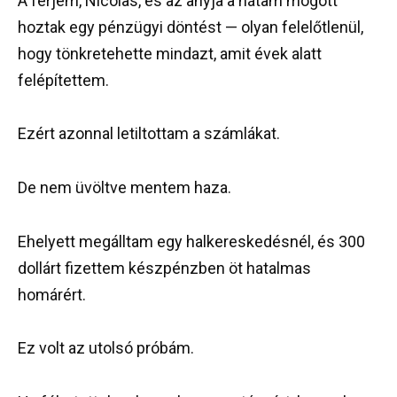
A férjem, Nicolas, és az anyja a hátam mögött
hoztak egy pénzügyi döntést — olyan felelőtlenül,
hogy tönkretehette mindazt, amit évek alatt
felépítettem.
Ezért azonnal letiltottam a számlákat.
De nem üvöltve mentem haza.
Ehelyett megálltam egy halkereskedésnél, és 300
dollárt fizettem készpénzben öt hatalmas
homárért.
Ez volt az utolsó próbám.