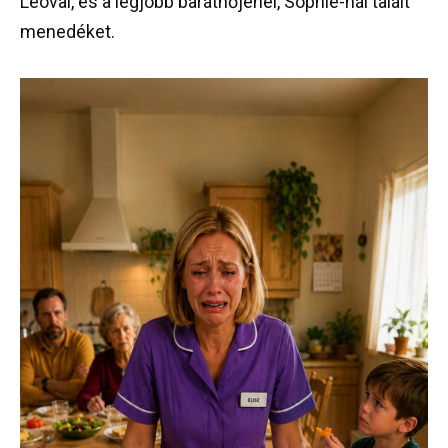
Leóval, és a legjobb barátnőjénél, Sophie-nál talált
menedéket.