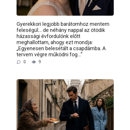
Gyerekkori legjobb barátomhoz mentem
feleségül… de néhány nappal az ötödik
házassági évfordulónk előtt
meghallottam, ahogy ezt mondja:
„Egyenesen belesétált a csapdámba. A
tervem végre működni fog…”
0
9