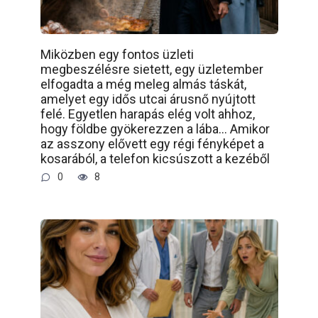
Miközben egy fontos üzleti
megbeszélésre sietett, egy üzletember
elfogadta a még meleg almás táskát,
amelyet egy idős utcai árusnő nyújtott
felé. Egyetlen harapás elég volt ahhoz,
hogy földbe gyökerezzen a lába… Amikor
az asszony elővett egy régi fényképet a
kosarából, a telefon kicsúszott a kezéből
0
8