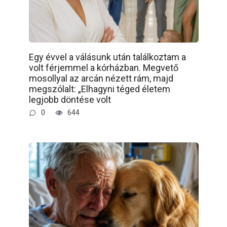
Egy évvel a válásunk után találkoztam a
volt férjemmel a kórházban. Megvető
mosollyal az arcán nézett rám, majd
megszólalt: „Elhagyni téged életem
legjobb döntése volt
0
644