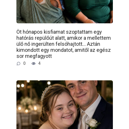
Öt hónapos kisfiamat szoptattam egy
hatórás repülőút alatt, amikor a mellettem
ülő nő ingerülten felsóhajtott… Aztán
kimondott egy mondatot, amitől az egész
sor megfagyott
0
4