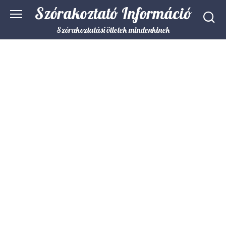
Skip
Szórakoztató Információ
to
content
Szórakoztatási ötletek mindenkinek