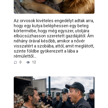
Az orvosok kivételes engedélyt adtak arra,
hogy egy kutya beléphessen egy beteg
kórtermébe, hogy még egyszer, utoljára
elbúcsúzhasson szeretett gazdájától. Ám
néhány órával később, amikor a nővér
visszatért a szobába, attól, amit meglátott,
szinte földbe gyökerezett a lába a
rémülettől…
0
12