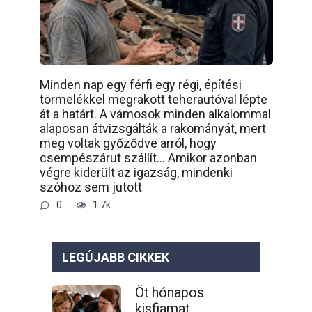
Minden nap egy férfi egy régi, építési
törmelékkel megrakott teherautóval lépte
át a határt. A vámosok minden alkalommal
alaposan átvizsgálták a rakományát, mert
meg voltak győződve arról, hogy
csempészárut szállít… Amikor azonban
végre kiderült az igazság, mindenki
szóhoz sem jutott
0
1.7k.
LEGÚJABB CIKKEK
Öt hónapos
kisfiamat