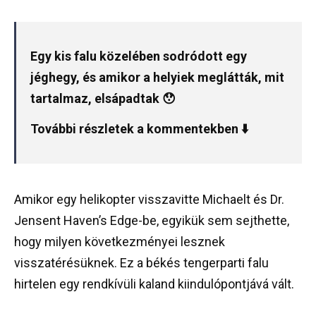
Egy kis falu közelében sodródott egy
jéghegy, és amikor a helyiek meglátták, mit
tartalmaz, elsápadtak 😯
További részletek a kommentekben ⬇️
Amikor egy helikopter visszavitte Michaelt és Dr.
Jensent Haven’s Edge-be, egyikük sem sejthette,
hogy milyen következményei lesznek
visszatérésüknek. Ez a békés tengerparti falu
hirtelen egy rendkívüli kaland kiindulópontjává vált.