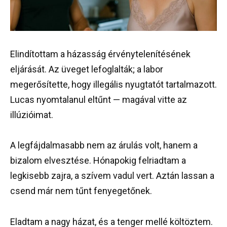
Elindítottam a házasság érvénytelenítésének
eljárását. Az üveget lefoglalták; a labor
megerősítette, hogy illegális nyugtatót tartalmazott.
Lucas nyomtalanul eltűnt — magával vitte az
illúzióimat.
A legfájdalmasabb nem az árulás volt, hanem a
bizalom elvesztése. Hónapokig felriadtam a
legkisebb zajra, a szívem vadul vert. Aztán lassan a
csend már nem tűnt fenyegetőnek.
Eladtam a nagy házat, és a tenger mellé költöztem.